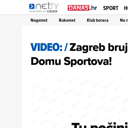
SPORT
H
Nogomet
Rukomet
Klub boraca
Na r
VIDEO:
/
Zagreb bruji
Domu Sportova!