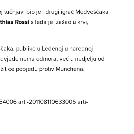
j tučnjavi bio je i drugi igrač Medveščaka
thias Rossi
s leda je izašao u krvi,
aka, publike u Ledenoj u narednoj
dvjede
nema odmora, već u nedjelju od
tražit će pobjedu protiv Münchena.
54006 arti-201108110633006 arti-