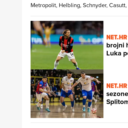
Metropolit, Helbling, Schnyder, Casutt, 
NET.HR
brojni 
Luka p
NET.HR
sezone
Splito