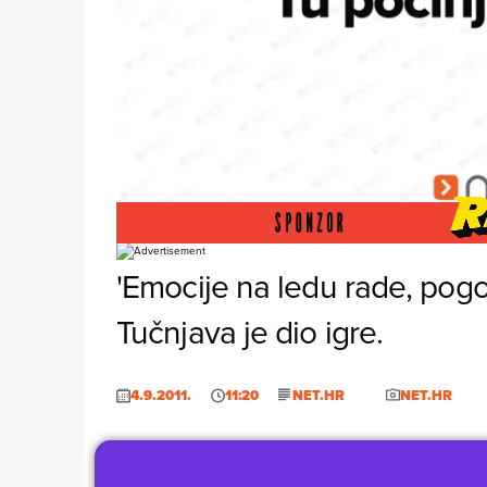
Foto: Net.hr
'Emocije na ledu rade, pogo
Tučnjava je dio igre.
4.9.2011.
11:20
NET.HR
NET.HR