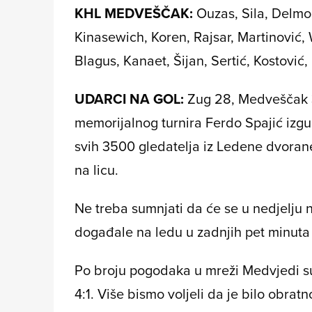
KHL MEDVEŠČAK:
Ouzas, Sila, Delmo
Kinasewich, Koren, Rajsar, Martinović
Blagus, Kanaet, Šijan, Sertić, Kostović,
UDARCI NA GOL:
Zug 28, Medveščak 3
memorijalnog turnira
Ferdo Spajić
izgu
svih 3500 gledatelja iz Ledene dvorane
na licu.
Ne treba sumnjati da će se u nedjelju 
događale na ledu u zadnjih pet minuta
Po broju pogodaka u mreži
Medvjedi
su
4:1. Više bismo voljeli da je bilo obratn