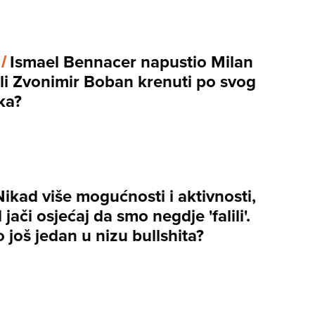
 /
Ismael Bennacer napustio Milan
 li Zvonimir Boban krenuti po svog
ka?
Nikad više mogućnosti i aktivnosti,
 jači osjećaj da smo negdje 'falili'.
 to još jedan u nizu bullshita?