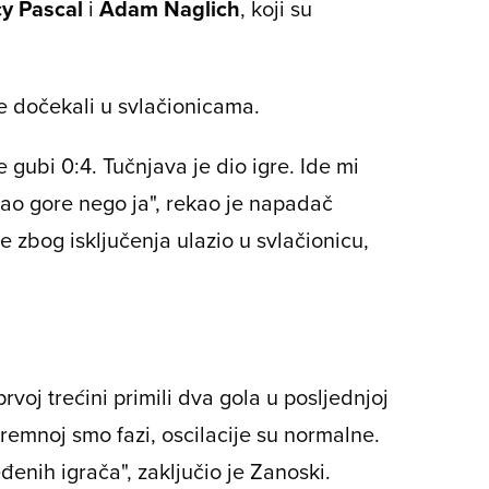
y Pascal
i
Adam Naglich
, koji su
ce dočekali u svlačionicama.
gubi 0:4. Tučnjava je dio igre. Ide mi
ošao gore nego ja", rekao je napadač
je zbog isključenja ulazio u svlačionicu,
rvoj trećini primili dva gola u posljednjoj
ipremnoj smo fazi, oscilacije su normalne.
đenih igrača", zaključio je Zanoski.