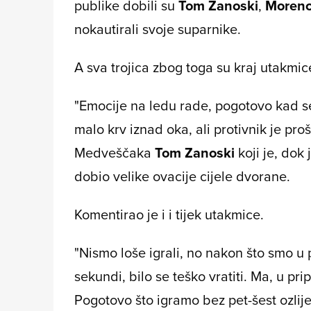
publike dobili su
Tom Zanoski
,
Morenc
nokautirali svoje suparnike.
A sva trojica zbog toga su kraj utakmi
"Emocije na ledu rade, pogotovo kad se 
malo krv iznad oka, ali protivnik je pr
Medveščaka
Tom Zanoski
koji je, dok 
dobio velike ovacije cijele dvorane.
Komentirao je i i tijek utakmice.
"Nismo loše igrali, no nakon što smo u p
sekundi, bilo se teško vratiti. Ma, u pr
Pogotovo što igramo bez pet-šest ozlije