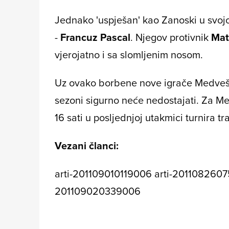
Jednako 'uspješan' kao Zanoski u svojo
-
Francuz Pascal
. Njegov protivnik
Mat
vjerojatno i sa slomljenim nosom.
Uz ovako borbene nove igrače Medvešč
sezoni sigurno neće nedostajati. Za
Me
16 sati u posljednjoj utakmici turnira 
Vezani članci:
arti-201109010119006 arti-2011082607
201109020339006