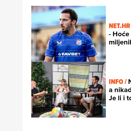
NET.HR
- Hoće
miljeni
INFO /
a nikad
Je li i