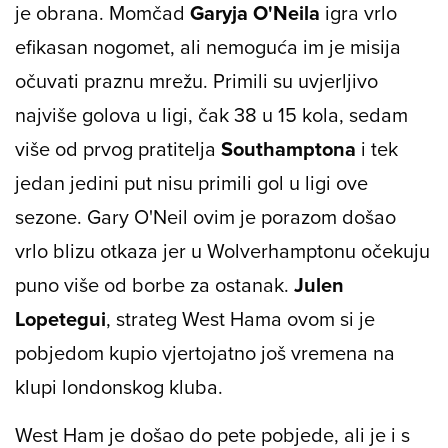
je obrana. Momčad
Garyja O'Neila
igra vrlo
efikasan nogomet, ali nemoguća im je misija
očuvati praznu mrežu. Primili su uvjerljivo
najviše golova u ligi, čak 38 u 15 kola, sedam
više od prvog pratitelja
Southamptona
i tek
jedan jedini put nisu primili gol u ligi ove
sezone. Gary O'Neil ovim je porazom došao
vrlo blizu otkaza jer u Wolverhamptonu očekuju
puno više od borbe za ostanak.
Julen
Lopetegui
, strateg West Hama ovom si je
pobjedom kupio vjertojatno još vremena na
klupi londonskog kluba.
West Ham je došao do pete pobjede, ali je i s