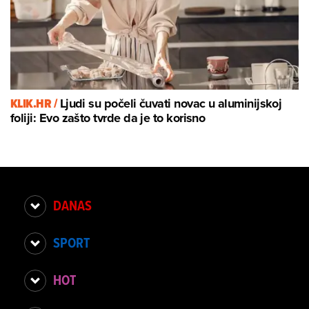
KLIK.HR /
Ljudi su počeli čuvati novac u aluminijskoj
foliji: Evo zašto tvrde da je to korisno
DANAS
SPORT
HOT