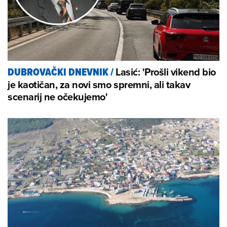
Lasić: 'Prošli vikend bio
DUBROVAČKI DNEVNIK
/
je kaotičan, za novi smo spremni, ali takav
scenarij ne očekujemo'