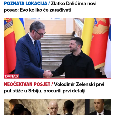
Zlatko Dalić ima novi
POZNATA LOKACIJA
/
posao: Evo koliko će zarađivati
Volodimir Zelenski prvi
NEOČEKIVAN POSJET
/
put stiže u Srbiju, procurili prvi detalji