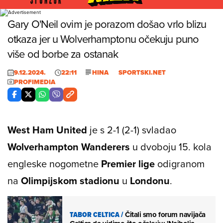
Foto: Profimedia
Gary O'Neil ovim je porazom došao vrlo blizu
otkaza jer u Wolverhamptonu očekuju puno
više od borbe za ostanak
9.12.2024.
22:11
HINA
SPORTSKI.NET
PROFIMEDIA
West Ham United
je s 2-1 (2-1) svladao
Wolverhampton Wanderers
u dvoboju 15. kola
engleske nogometne
Premier lige
odigranom
na
Olimpijskom stadionu
u
Londonu
.
TABOR CELTICA
/
Čitali smo forum navijača