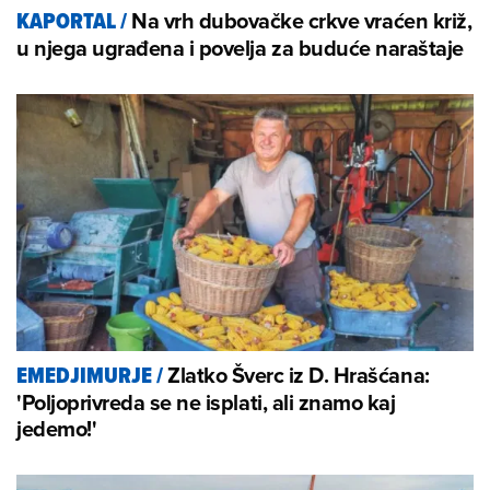
Na vrh dubovačke crkve vraćen križ,
KAPORTAL
/
u njega ugrađena i povelja za buduće naraštaje
Zlatko Šverc iz D. Hrašćana:
EMEDJIMURJE
/
'Poljoprivreda se ne isplati, ali znamo kaj
jedemo!'