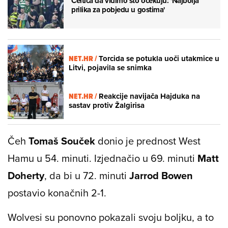
Celtica da vidimo što očekuju: 'Najbolja
prilika za pobjedu u gostima'
NET.HR /
Torcida se potukla uoči utakmice u
Litvi, pojavila se snimka
NET.HR /
Reakcije navijača Hajduka na
sastav protiv Žalgirisa
Čeh
Tomaš Souček
donio je prednost West
Hamu u 54. minuti. Izjednačio u 69. minuti
Matt
Doherty
, da bi u 72. minuti
Jarrod Bowen
postavio konačnih 2-1.
Wolvesi su ponovno pokazali svoju boljku, a to