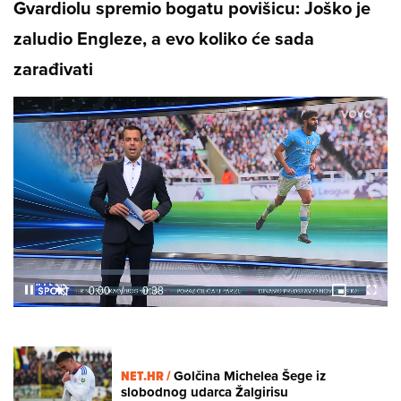
Gvardiolu spremio bogatu povišicu: Joško je
zaludio Engleze, a evo koliko će sada
zarađivati
Loaded
:
36.25%
/
Unmute
NET.HR /
Golčina Michelea Šege iz
slobodnog udarca Žalgirisu