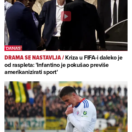
Kriza u FIFA-i daleko je
DRAMA SE NASTAVLJA
/
od raspleta: 'Infantino je pokušao previše
amerikanizirati sport'