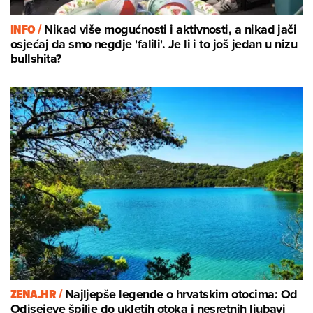
INFO /
Nikad više mogućnosti i aktivnosti, a nikad jači
osjećaj da smo negdje 'falili'. Je li i to još jedan u nizu
bullshita?
ZENA.HR /
Najljepše legende o hrvatskim otocima: Od
Odisejeve špilje do ukletih otoka i nesretnih ljubavi