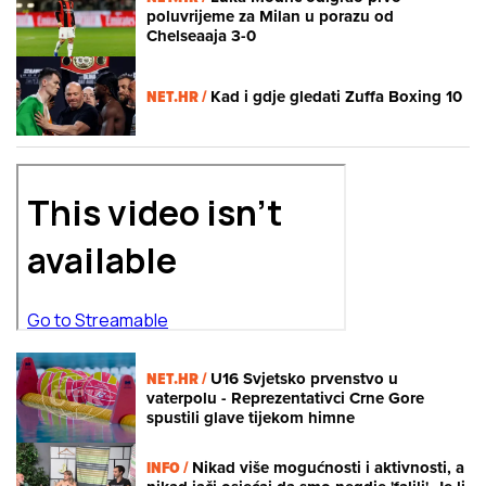
poluvrijeme za Milan u porazu od
Chelseaaja 3-0
NET.HR /
Kad i gdje gledati Zuffa Boxing 10
NET.HR /
U16 Svjetsko prvenstvo u
vaterpolu - Reprezentativci Crne Gore
spustili glave tijekom himne
INFO /
Nikad više mogućnosti i aktivnosti, a