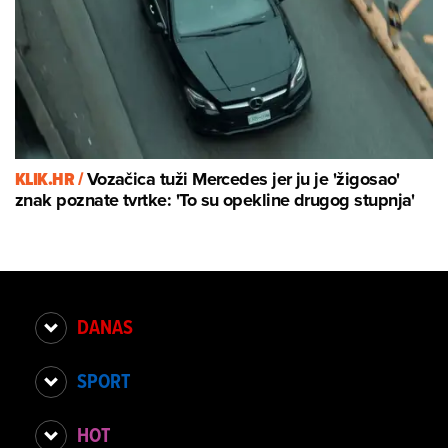
KLIK.HR /
Vozačica tuži Mercedes jer ju je 'žigosao'
znak poznate tvrtke: 'To su opekline drugog stupnja'
DANAS
SPORT
HOT