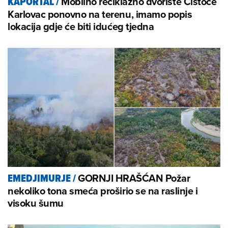
Mobilno reciklažno dvorište Čistoće
KAPORTAL
/
Karlovac ponovno na terenu, imamo popis
lokacija gdje će biti idućeg tjedna
GORNJI HRAŠĆAN Požar
EMEDJIMURJE
/
nekoliko tona smeća proširio se na raslinje i
visoku šumu