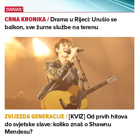
Drama u Rijeci: Urušio se
CRNA KRONIKA
/
balkon, sve žurne službe na terenu
[KVIZ] Od prvih hitova
ZVIJEZDA GENERACIJE
/
do svjetske slave: koliko znaš o Shawnu
Mendesu?