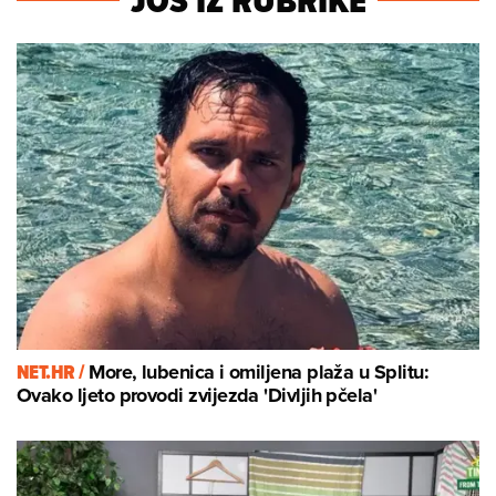
JOŠ IZ RUBRIKE
NET.HR /
More, lubenica i omiljena plaža u Splitu:
Ovako ljeto provodi zvijezda 'Divljih pčela'