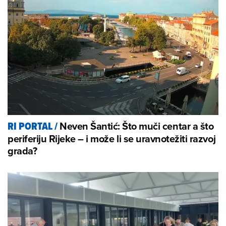
Neven Šantić: Što muči centar a što
RI PORTAL
/
periferiju Rijeke – i može li se uravnotežiti razvoj
grada?