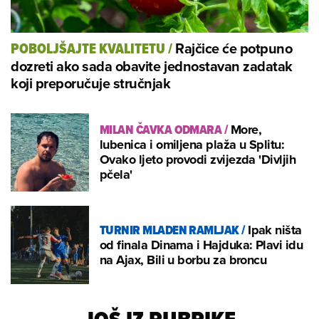
Rajčice će potpuno
POBOLJŠAJTE KVALITETU
/
dozreti ako sada obavite jednostavan zadatak
koji preporučuje stručnjak
MILAN ČAVKA ODMARA
/
More,
lubenica i omiljena plaža u Splitu:
Ovako ljeto provodi zvijezda 'Divljih
pčela'
TURNIR MLADEN RAMLJAK
/
Ipak ništa
od finala Dinama i Hajduka: Plavi idu
na Ajax, Bili u borbu za broncu