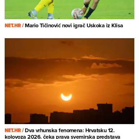
NET.HR /
Mario Tičinović novi igrač Uskoka iz Klisa
NET.HR /
Dva vrhunska fenomena: Hrvatsku 12.
kolovoza 2026. čeka prava svemirska predstava