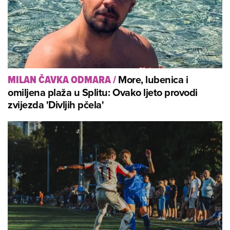
More, lubenica i
MILAN ČAVKA ODMARA
/
omiljena plaža u Splitu: Ovako ljeto provodi
zvijezda 'Divljih pčela'