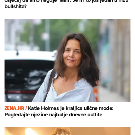
osjećaj da smo negdje 'falili'. Je li i to još jedan u nizu
bullshita?
ZENA.HR /
Katie Holmes je kraljica ulične mode:
Pogledajte njezine najbolje dnevne outfite