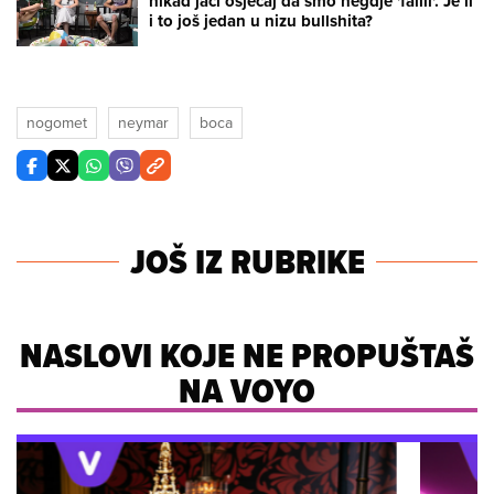
nikad jači osjećaj da smo negdje 'falili'. Je li
i to još jedan u nizu bullshita?
nogomet
neymar
boca
JOŠ IZ RUBRIKE
NASLOVI KOJE NE PROPUŠTAŠ
NA VOYO