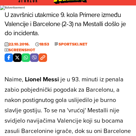
Foto: Screenshot
U završnici utakmice 9. kola Primere između
Valencije i Barcelone (2-3) na Mestalli došlo je
do incidenta.
22.10.2016.
18:53
SPORTSKI.NET
SCREENSHOT
Naime,
Lionel Messi
je u 93. minuti iz penala
zabio pobjednički pogodak za Barcelonu, a
nakon postignutog gola uslijedilo je burno
slavlje gostiju. To se na 'vrućoj' Mestalli nije
svidjelo navijačima Valencije koji su bocama
zasuli Barcelonine igrače, dok su oni Barcelone