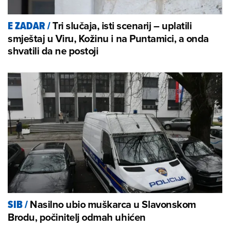
Tri slučaja, isti scenarij – uplatili
E ZADAR
/
smještaj u Viru, Kožinu i na Puntamici, a onda
shvatili da ne postoji
Nasilno ubio muškarca u Slavonskom
SIB
/
Brodu, počinitelj odmah uhićen