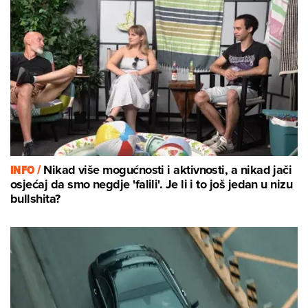
INFO /
Nikad više mogućnosti i aktivnosti, a nikad jači
osjećaj da smo negdje 'falili'. Je li i to još jedan u nizu
bullshita?