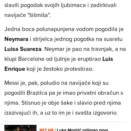
slavili pogodak svojih ljubimaca i zadirkivali
navijače "šišmiša".
Jedna boca polunapunjena vodom pogodila je
Neymara
i strijelca jednog pogotka na susretu
Luisa Suareza
. Neymar je pao na travnjak, a na
klupi Barcelone od ljutnje je eruptirao
Luis
Enrique
koji je žestoko protestirao.
Messi je, pak, poludio na navijače koji su
pogodili Brazilca pa je imao privatni obračun s
njima. Stisnuo je obje šake i slavio pred njima
izazivajući ih, a uz to im je i svašta izgovorio.
NET.HR /
Luka Modrić odigrao prvo