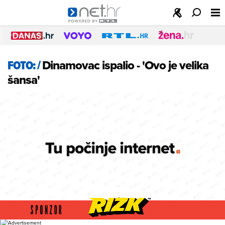
FOTO:
/
Dinamovac ispalio - 'Ovo je velika
šansa'
Foto: Net.hr