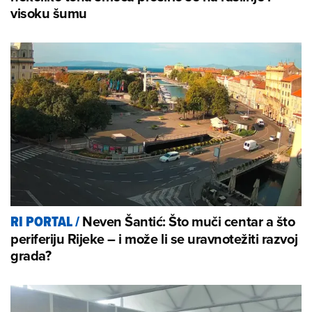
visoku šumu
Neven Šantić: Što muči centar a što
RI PORTAL
/
periferiju Rijeke – i može li se uravnotežiti razvoj
grada?