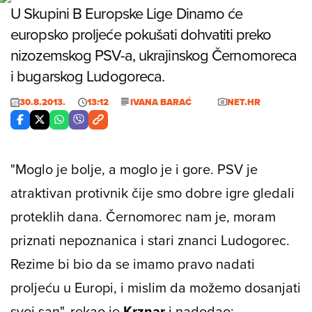
U Skupini B Europske Lige Dinamo će
europsko proljeće pokušati dohvatiti preko
nizozemskog PSV-a, ukrajinskog Černomoreca
i bugarskog Ludogoreca.
30.8.2013.
13:12
IVANA BARAĆ
NET.HR
"Moglo je bolje, a moglo je i gore. PSV je
atraktivan protivnik čije smo dobre igre gledali
proteklih dana. Černomorec nam je, moram
priznati nepoznanica i stari znanci Ludogorec.
Rezime bi bio da se imamo pravo nadati
proljeću u Europi, i mislim da možemo dosanjati
svoj san", rekao je
Krznar
i nadodao: