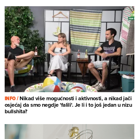
INFO /
Nikad više mogućnosti i aktivnosti, a nikad jači
osjećaj da smo negdje 'falili'. Je li i to još jedan u nizu
bullshita?