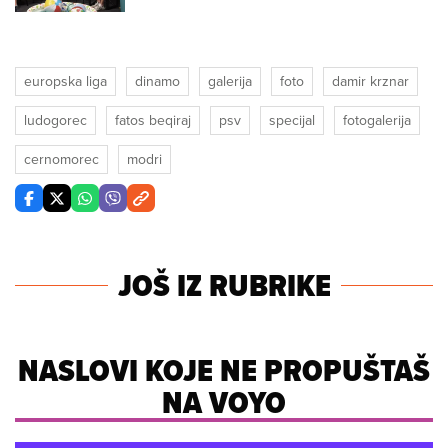
europska liga
dinamo
galerija
foto
damir krznar
ludogorec
fatos beqiraj
psv
specijal
fotogalerija
cernomorec
modri
JOŠ IZ RUBRIKE
NASLOVI KOJE NE PROPUŠTAŠ
NA VOYO