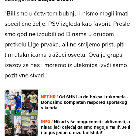
"Bili smo u četvrtom bubnju i nismo mogli imati
specifične želje. PSV izgleda kao favorit. Prošle
smo godine izgubili od Dinama u drugom
pretkolu Lige prvaka, ali ne smijemo pristupiti
tim utakmicama tražeći osvetu. Ova je grupa
izazov za nas i moramo iz utakmica izvći samo
pozitivne stvari."
NET.HR /
Od SHNL-a do boksa i rukometa -
Donosimo kompletan raspored sportskog
vikenda
INFO /
Nikad više mogućnosti i aktivnosti, a
nikad jači osjećaj da smo negdje 'falili'. Je li
i to još jedan u nizu bullshita?