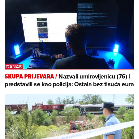
Nazvali umirovljenicu (76) i
SKUPA PRIJEVARA
/
predstavili se kao policija: Ostala bez tisuća eura