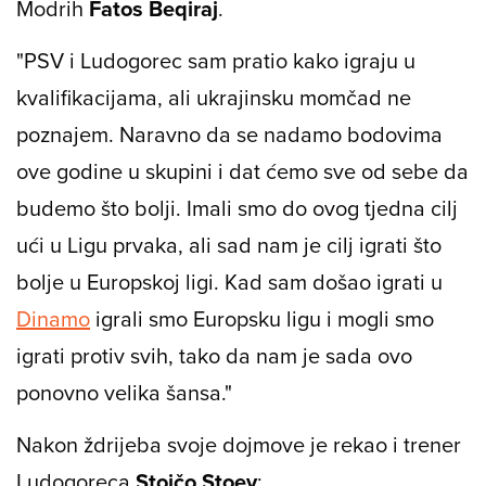
Modrih
Fatos Beqiraj
.
"PSV i Ludogorec sam pratio kako igraju u
kvalifikacijama, ali ukrajinsku momčad ne
poznajem. Naravno da se nadamo bodovima
ove godine u skupini i dat ćemo sve od sebe da
budemo što bolji. Imali smo do ovog tjedna cilj
ući u Ligu prvaka, ali sad nam je cilj igrati što
bolje u Europskoj ligi. Kad sam došao igrati u
Dinamo
igrali smo Europsku ligu i mogli smo
igrati protiv svih, tako da nam je sada ovo
ponovno velika šansa."
Nakon ždrijeba svoje dojmove je rekao i trener
Ludogoreca
Stojčo Stoev
: