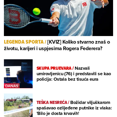
[KVIZ] Koliko stvarno znaš o
LEGENDA SPORTA
/
životu, karijeri i uspjesima Rogera Federera?
SKUPA PRIJEVARA
/
Nazvali
umirovljenicu (76) i predstavili se kao
policija: Ostala bez tisuća eura
TEŠKA NESREĆA
/
Božidar viljuškarom
spašavao ozlijeđene putnike iz vlaka:
'Bilo je dosta krvavih'