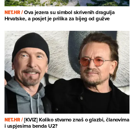
NET.HR /
Ova jezera su simbol skrivenih dragulja
Hrvatske, a posjet je prilika za bijeg od gužve
NET.HR /
[KVIZ] Koliko stvarno znaš o glazbi, članovima
i uspjesima benda U2?