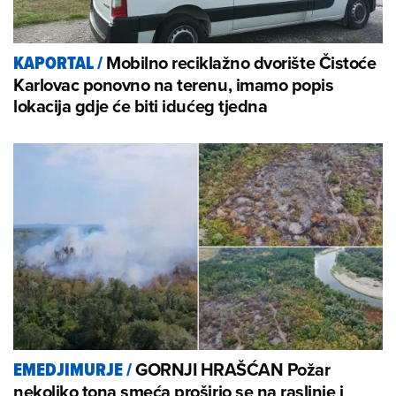
Mobilno reciklažno dvorište Čistoće
KAPORTAL
/
Karlovac ponovno na terenu, imamo popis
lokacija gdje će biti idućeg tjedna
GORNJI HRAŠĆAN Požar
EMEDJIMURJE
/
nekoliko tona smeća proširio se na raslinje i