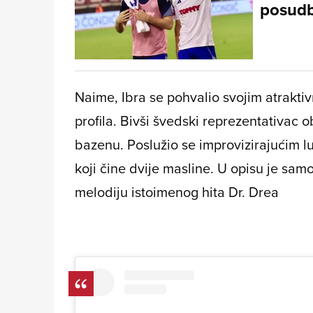
posudb
Naime, Ibra se pohvalio svojim atrakt
profila. Bivši švedski reprezentativac o
bazenu. Poslužio se improvizirajućim l
koji čine dvije masline. U opisu je samo 
melodiju istoimenog hita Dr. Drea