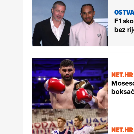
OSTVA
F1 sko
bez ri
NET.HR
Moseso
boksač
NET.HR