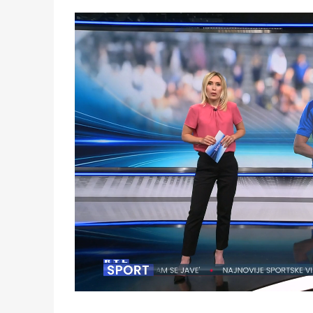
Loaded
:
8.47%
/
Unmute