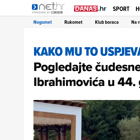
SPORT
H
Nogomet
Rukomet
Klub boraca
Na r
KAKO MU TO USPJEV
Pogledajte čudesne
Ibrahimovića u 44. 