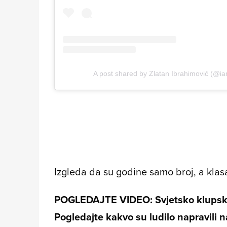
A post shared by Zlatan Ibrahimović (@ia
Izgleda da su godine samo broj, a klas
POGLEDAJTE VIDEO: Svjetsko klupsko
Pogledajte kakvo su ludilo napravili n