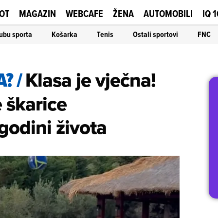
OT
MAGAZIN
WEBCAFE
ŽENA
AUTOMOBILI
IQ 
ubu sporta
Košarka
Tenis
Ostali sportovi
FNC
A?
/
Klasa je vječna!
 škarice
godini života