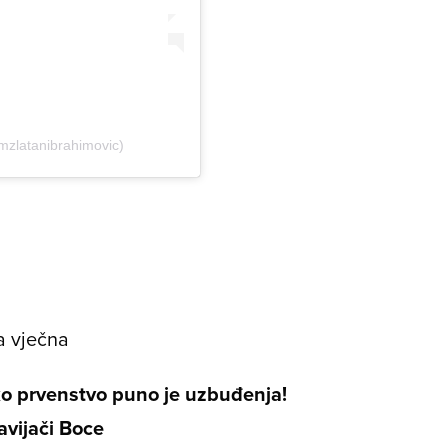
mzlatanibrahimovic)
a vječna
 prvenstvo puno je uzbuđenja!
avijači Boce