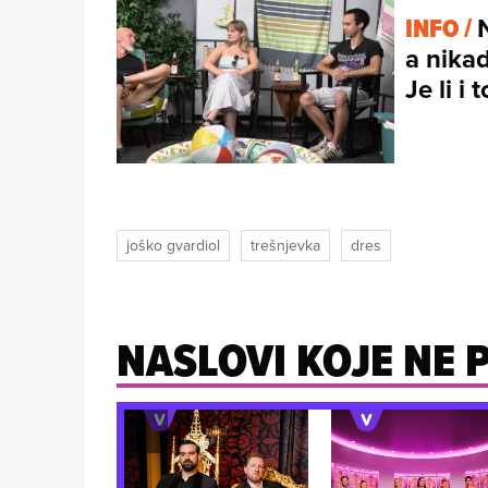
INFO /
a nikad
Je li i
joško gvardiol
trešnjevka
dres
NASLOVI KOJE NE