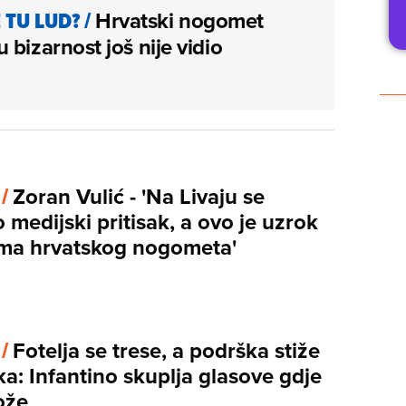
 TU LUD?
/
Hrvatski nogomet
 bizarnost još nije vidio
 /
Zoran Vulić - 'Na Livaju se
 medijski pritisak, a ovo je uzrok
ma hrvatskog nogometa'
 /
Fotelja se trese, a podrška stiže
ka: Infantino skuplja glasove gdje
ože