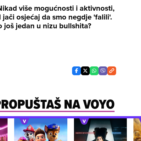
Nikad više mogućnosti i aktivnosti,
 jači osjećaj da smo negdje 'falili'.
 to još jedan u nizu bullshita?
 PROPUŠTAŠ NA VOYO