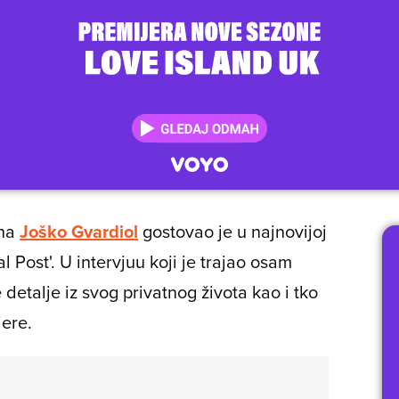
ena
Joško Gvardiol
gostovao je u najnovijoj
l Post'. U intervjuu koji je trajao osam
detalje iz svog privatnog života kao i tko
jere.