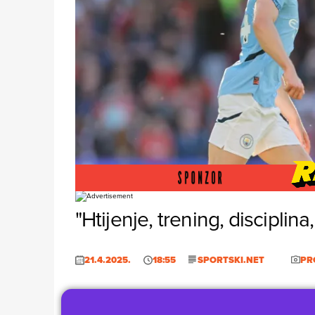
Foto: Profimedia
"Htijenje, trening, disciplina
21.4.2025.
18:55
SPORTSKI.NET
PR