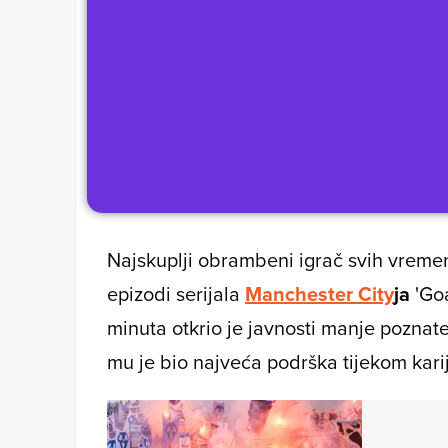
Najskuplji obrambeni igrač svih vrem
epizodi serijala
Manchester City
ja
'Goa
minuta otkrio je javnosti manje poznate 
mu je bio najveća podrška tijekom kari