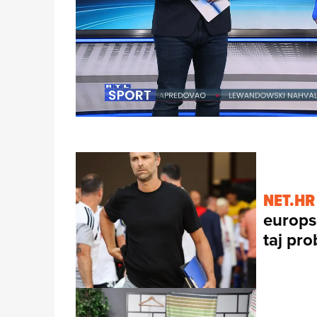
Loaded
:
15.38%
/
Unmute
NET.HR
europs
taj pro