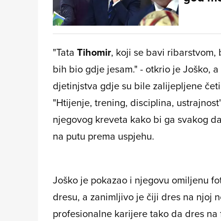
"Tata
Tihomir
, koji se bavi ribarstvom
bih bio gdje jesam." - otkrio je Joško, 
djetinjstva gdje su bile zalijepljene čet
"Htijenje, trening, disciplina, ustrajnos
njegovog kreveta kako bi ga svakog da
na putu prema uspjehu.
Joško je pokazao i njegovu omiljenu fo
dresu, a zanimljivo je čiji dres na njoj n
profesionalne karijere tako da dres na fo