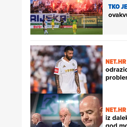
TKO JE
ovakvu
NET.HR
odrazio
proble
NET.HR
iz dale
god m