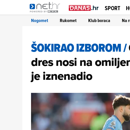
SPORT
H
Nogomet
Rukomet
Klub boraca
Na r
ŠOKIRAO IZBOROM
/
dres nosi na omiljen
je iznenadio