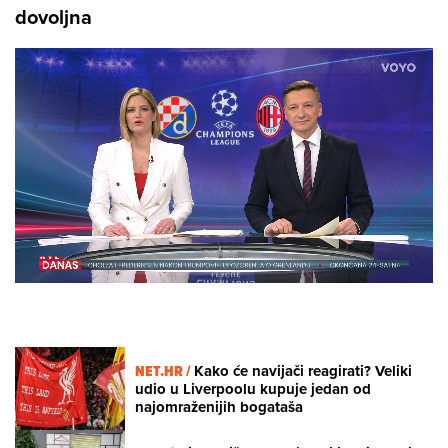
dovoljna
Loaded
:
55.53%
/
Unmute
NET.HR /
Kako će navijači reagirati? Veliki
udio u Liverpoolu kupuje jedan od
najomraženijih bogataša