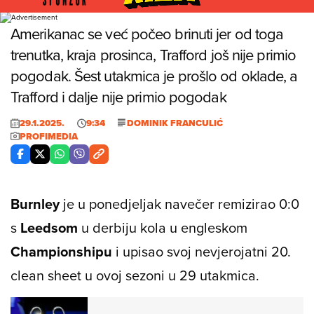
Foto: Profimedia
Amerikanac se već počeo brinuti jer od toga
trenutka, kraja prosinca, Trafford još nije primio
pogodak. Šest utakmica je prošlo od oklade, a
Trafford i dalje nije primio pogodak
29.1.2025.
9:34
DOMINIK FRANCULIĆ
PROFIMEDIA
Burnley
je u ponedjeljak navečer remizirao 0:0
s
Leedsom
u derbiju kola u engleskom
Championshipu
i upisao svoj nevjerojatni 20.
clean sheet
u ovoj sezoni u 29 utakmica.