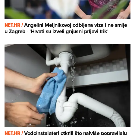
NET.HR /
AngelinI Meljnikovoj odbijena viza i ne smije
u Zagreb - 'Hrvati su izveli gnjusni prljavi trik'
NET.HR /
Vodoinstalateri otkrili što najviše popravljaju