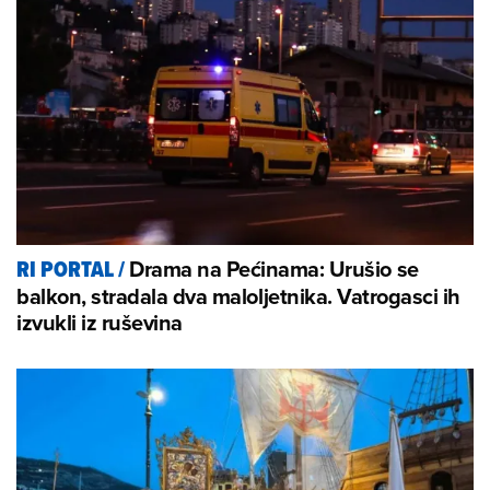
Drama na Pećinama: Urušio se
RI PORTAL
/
balkon, stradala dva maloljetnika. Vatrogasci ih
izvukli iz ruševina