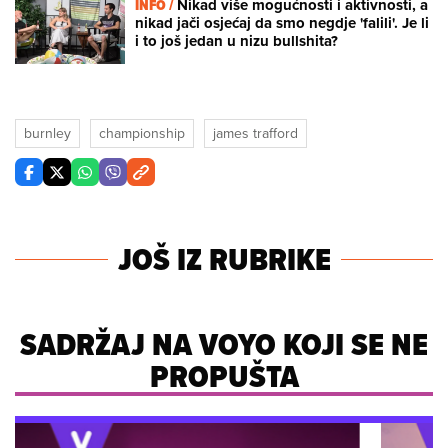
INFO /
Nikad više mogućnosti i aktivnosti, a
nikad jači osjećaj da smo negdje 'falili'. Je li
i to još jedan u nizu bullshita?
burnley
championship
james trafford
JOŠ IZ RUBRIKE
SADRŽAJ NA VOYO KOJI SE NE
PROPUŠTA