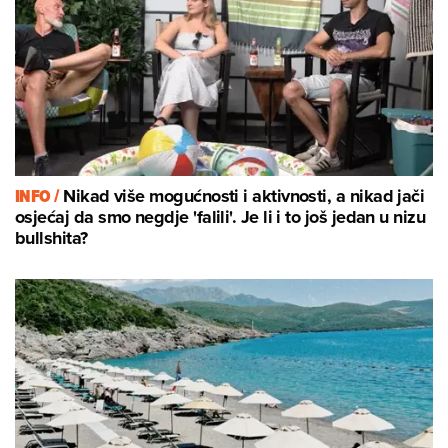
INFO /
Nikad više mogućnosti i aktivnosti, a nikad jači
osjećaj da smo negdje 'falili'. Je li i to još jedan u nizu
bullshita?