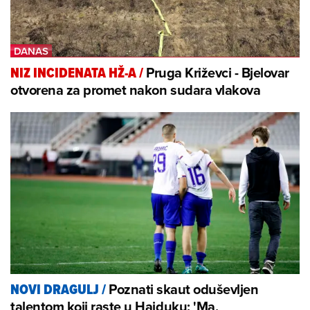
Pruga Križevci - Bjelovar
NIZ INCIDENATA HŽ-A
/
otvorena za promet nakon sudara vlakova
Poznati skaut oduševljen
NOVI DRAGULJ
/
talentom koji raste u Hajduku: 'Ma,