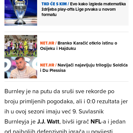
TKO ĆE S KIM
/
Evo kako izgleda matematika
ždrijeba play-offa Lige prvaka u novom
formatu
NET.HR /
Branko Karačić otkrio istinu o
Osijeku i Hajduku
NET.HR /
Navijači najavljuju trilogiju Soldića
i Du Plessisa
Burnley je na putu da sruši sve rekorde po
broju primljenih pogodaka, ali i 0:0 rezultata jer
ih u ovoj sezoni imaju već 9. Suvlasnik
Burnleyja je
J.J. Watt
, bivši igrač
NFL
-a i jedan
od najboljih defenzivnih igrača u povijesti