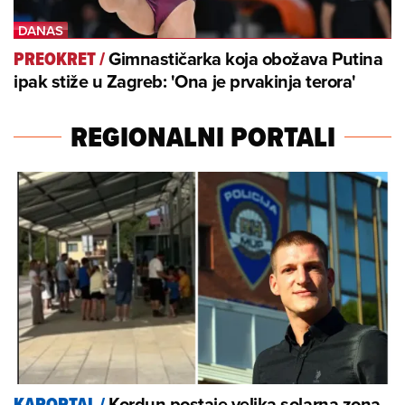
Gimnastičarka koja obožava Putina
PREOKRET
/
ipak stiže u Zagreb: 'Ona je prvakinja terora'
REGIONALNI PORTALI
Kordun postaje velika solarna zona
KAPORTAL
/