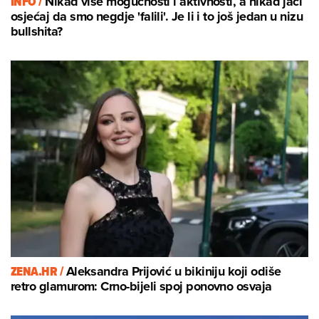
INFO /
Nikad više mogućnosti i aktivnosti, a nikad jači
osjećaj da smo negdje 'falili'. Je li i to još jedan u nizu
bullshita?
ZENA.HR /
Aleksandra Prijović u bikiniju koji odiše
retro glamurom: Crno-bijeli spoj ponovno osvaja