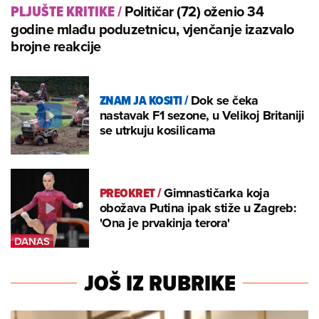
Političar (72) oženio 34
PLJUŠTE KRITIKE
/
godine mlađu poduzetnicu, vjenčanje izazvalo
brojne reakcije
ZNAM JA KOSITI
/
Dok se čeka
nastavak F1 sezone, u Velikoj Britaniji
se utrkuju kosilicama
PREOKRET
/
Gimnastičarka koja
obožava Putina ipak stiže u Zagreb:
'Ona je prvakinja terora'
JOŠ IZ RUBRIKE