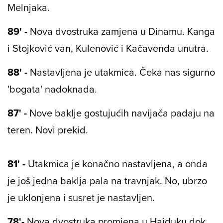
Melnjaka.
89' -
Nova dvostruka zamjena u Dinamu. Kanga
i Stojković van, Kulenović i Kačavenda unutra.
88' -
Nastavljena je utakmica. Čeka nas sigurno
'bogata' nadoknada.
87' -
Nove baklje gostujućih navijača padaju na
teren. Novi prekid.
81' -
Utakmica je konačno nastavljena, a onda
je još jedna baklja pala na travnjak. No, ubrzo
je uklonjena i susret je nastavljen.
78'-
Nova dvostruka promjena u Hajduku dok