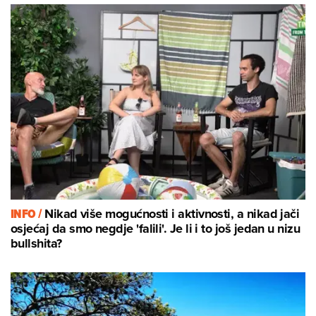
INFO /
Nikad više mogućnosti i aktivnosti, a nikad jači
osjećaj da smo negdje 'falili'. Je li i to još jedan u nizu
bullshita?