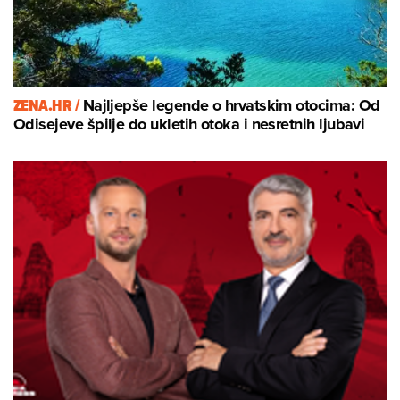
ZENA.HR /
Najljepše legende o hrvatskim otocima: Od
Odisejeve špilje do ukletih otoka i nesretnih ljubavi