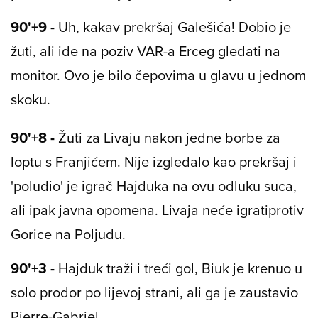
90'+9 -
Uh, kakav prekršaj Galešića! Dobio je
žuti, ali ide na poziv VAR-a Erceg gledati na
monitor. Ovo je bilo čepovima u glavu u jednom
skoku.
90'+8 -
Žuti za Livaju nakon jedne borbe za
loptu s Franjićem. Nije izgledalo kao prekršaj i
'poludio' je igrač Hajduka na ovu odluku suca,
ali ipak javna opomena. Livaja neće igratiprotiv
Gorice na Poljudu.
90'+3 -
Hajduk traži i treći gol, Biuk je krenuo u
solo prodor po lijevoj strani, ali ga je zaustavio
Pierre-Gabriel.