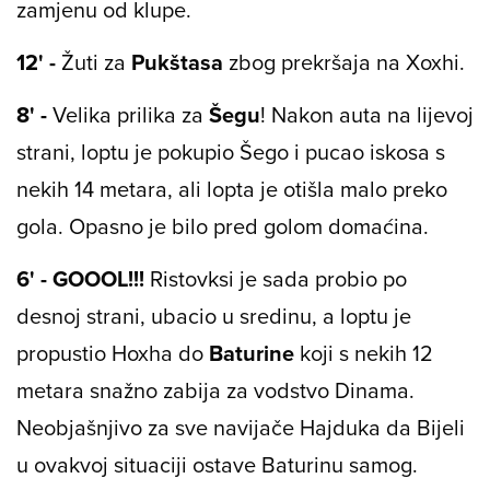
zamjenu od klupe.
12' -
Žuti za
Pukštasa
zbog prekršaja na Xoxhi.
8' -
Velika prilika za
Šegu
! Nakon auta na lijevoj
strani, loptu je pokupio Šego i pucao iskosa s
nekih 14 metara, ali lopta je otišla malo preko
gola. Opasno je bilo pred golom domaćina.
6' - GOOOL!!!
Ristovksi je sada probio po
desnoj strani, ubacio u sredinu, a loptu je
propustio Hoxha do
Baturine
koji s nekih 12
metara snažno zabija za vodstvo Dinama.
Neobjašnjivo za sve navijače Hajduka da Bijeli
u ovakvoj situaciji ostave Baturinu samog.