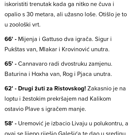
iskoristiti trenutak kada ga nitko ne čuva i
opalio s 30 metara, ali užasno loše. Otišlo je to
u zoološki vrt.
66' -
Mijenja i Gattuso dva igrača. Sigur i
Pukštas van, Mlakar i Krovinović unutra.
65' -
Cannavaro radi dvostruku zamjenu.
Baturina i Hoxha van, Rog i Pjaca unutra.
62' - Drugi žuti za Ristovskog!
Zakasnio je na
loptu i žestokim prekršajem nad Kalikom
ostavio Plave s igračem manje.
58' -
Uremović je izbacio Livaju u polukontru, a
ovaj se lijepo riješio Galešića te dao u sredinu