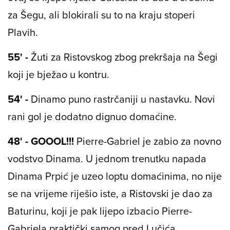
za Šegu, ali blokirali su to na kraju stoperi
Plavih.
55' -
Žuti za Ristovskog zbog prekršaja na Šegi
koji je bježao u kontru.
54' -
Dinamo puno rastrčaniji u nastavku. Novi
rani gol je dodatno dignuo domaćine.
48' - GOOOL!!!
Pierre-Gabriel je zabio za novno
vodstvo Dinama. U jednom trenutku napada
Dinama Prpić je uzeo loptu domaćinima, no nije
se na vrijeme riješio iste, a Ristovski je dao za
Baturinu, koji je pak lijepo izbacio Pierre-
Gabriela praktički samog pred Lučića.