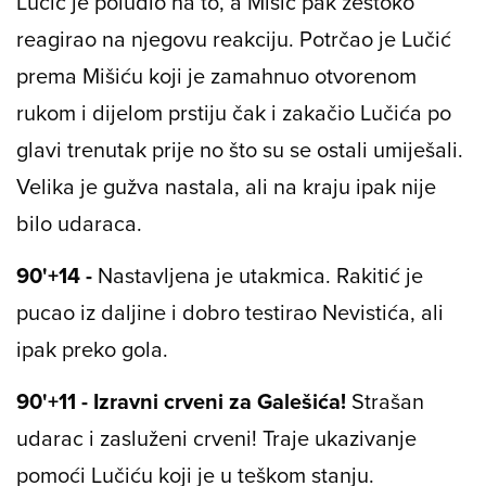
Lučić je poludio na to, a Mišić pak žestoko
reagirao na njegovu reakciju. Potrčao je Lučić
prema Mišiću koji je zamahnuo otvorenom
rukom i dijelom prstiju čak i zakačio Lučića po
glavi trenutak prije no što su se ostali umiješali.
Velika je gužva nastala, ali na kraju ipak nije
bilo udaraca.
90'+14 -
Nastavljena je utakmica. Rakitić je
pucao iz daljine i dobro testirao Nevistića, ali
ipak preko gola.
90'+11 - Izravni crveni za Galešića!
Strašan
udarac i zasluženi crveni! Traje ukazivanje
pomoći Lučiću koji je u teškom stanju.