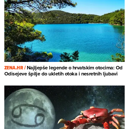
ZENA.HR /
Najljepše legende o hrvatskim otocima: Od
Odisejeve špilje do ukletih otoka i nesretnih ljubavi