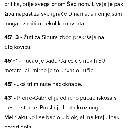
prilika, prije svega onom Šeginom. Livaja je pak
živa napast za sve igrače Dinama, a i on je sam
mogao zabiti u nekoliko navrata.
45'+3 -
Žuti za Sigura zbog prekršaja na
Stojkoviću.
45'+1 -
Pucao je sada Galešić s nekih 30
metara, ali mirno je to uhvatio Lučić.
45' -
Još tri minute nadoknade.
43' -
Pierre-Gabriel je odlično pucao iskosa s
desne strane. Prošla je lopta kroz noge
Melnjaku koji se bacio u blok, ali na kraju ipak
pored gola.