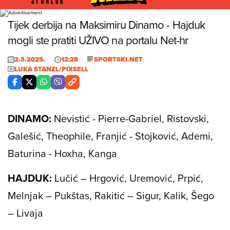
Foto: Luka stanzl/PIXSELL
Tijek derbija na Maksimiru Dinamo - Hajduk
mogli ste pratiti UŽIVO na portalu Net-hr
2.3.2025.
12:28
SPORTSKI.NET
LUKA STANZL/PIXSELL
DINAMO:
Nevistić - Pierre-Gabriel, Ristovski,
Galešić, Theophile, Franjić - Stojković, Ademi,
Baturina - Hoxha, Kanga
HAJDUK:
Lučić – Hrgović, Uremović, Prpić,
Melnjak – Pukštas, Rakitić – Sigur, Kalik, Šego
– Livaja