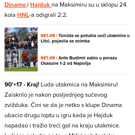
Dinamo
i
Hajduk
na Maksimiru su u sklopu 24.
kola
HNL
-a odigrali 2:2.
NET.HR /
Torcida se potukla uoči utakmice u
Litvi, pojavila se snimka
NET.HR /
Ante Budimir zabio u porazu
Osasune 1-2 od Napolija
90'+17 - Kraj!
Luda utakmica na Maksimiru!
Zaiskrilo je nakon posljednjeg sučevog
zvižduka. Čini se da je netko s klupe Dinama
ubacio drugu loptu u igru kada je Hajduk
napadao i tražio treći gol na kraju utakmice.