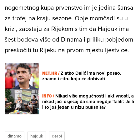
nogometnog kupa prvenstvo im je jedina šansa
za trofej na kraju sezone. Obje momčadi su u
krizi, zaostaju za Rijekom s tim da Hajduk ima
šest bodova više od Dinama i priliku pobjedom
preskočiti tu Rijeku na prvom mjestu ljestvice.
NET.HR /
Zlatko Dalić ima novi posao,
znamo i cifru koju će dobivati
INFO /
Nikad više mogućnosti i aktivnosti, a
nikad jači osjećaj da smo negdje 'falili'. Je li
i to još jedan u nizu bullshita?
dinamo
hajduk
derbi