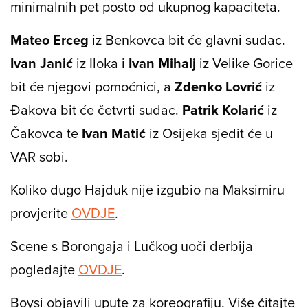
minimalnih pet posto od ukupnog kapaciteta.
Mateo Erceg
iz Benkovca bit će glavni sudac.
Ivan Janić
iz Iloka i
Ivan Mihalj
iz Velike Gorice
bit će njegovi pomoćnici, a
Zdenko
Lovrić
iz
Đakova bit će četvrti sudac.
Patrik Kolarić
iz
Čakovca te
Ivan Matić
iz Osijeka sjedit će u
VAR sobi.
Koliko dugo Hajduk nije izgubio na Maksimiru
provjerite
OVDJE
.
Scene s Borongaja i Lučkog uoči derbija
pogledajte
OVDJE
.
Boysi objavili upute za koreografiju. Više čitajte