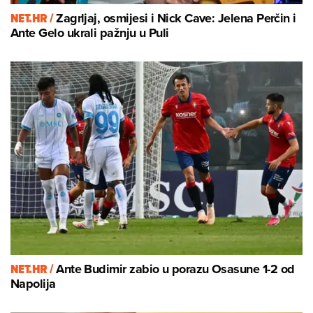
NET.HR /
Zagrljaj, osmijesi i Nick Cave: Jelena Perčin i
Ante Gelo ukrali pažnju u Puli
NET.HR /
Ante Budimir zabio u porazu Osasune 1-2 od
Napolija