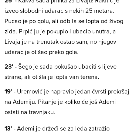
25' -
Kakva sada prilika za Livaju! Rakitić je
izveo slobodni udarac s nekih 25 metara.
Pucao je po golu, ali odbila se lopta od živog
zida. Prpić ju je pokupio i ubacio unutra, a
Livaja je na trenutak ostao sam, no njegov
udarac je otišao preko gola.
23' -
Šego je sada pokušao ubaciti s lijeve
strane, ali otišla je lopta van terena.
19' -
Uremović je napravio jedan čvrsti prekršaj
na Ademiju. Pitanje je koliko će još Ademi
ostati na travnjaku.
13' -
Ademi je držeći se za leđa zatražio