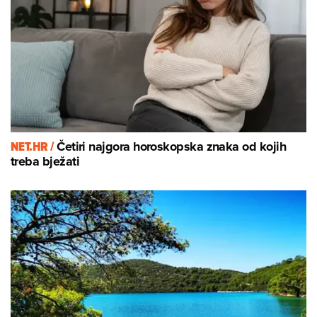
NET.HR /
Četiri najgora horoskopska znaka od kojih
treba bježati