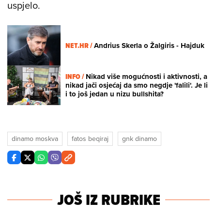
uspjelo.
NET.HR /
Andrius Skerla o Žalgiris - Hajduk
INFO /
Nikad više mogućnosti i aktivnosti, a
nikad jači osjećaj da smo negdje 'falili'. Je li
i to još jedan u nizu bullshita?
dinamo moskva
fatos beqiraj
gnk dinamo
JOŠ IZ RUBRIKE