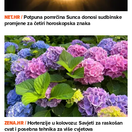
NET.HR /
Potpuna pomrčina Sunca donosi sudbinske
promjene za četiri horoskopska znaka
ZENA.HR /
Hortenzije u kolovozu: Savjeti za raskošan
cvat i posebna tehnika za više cvjetova