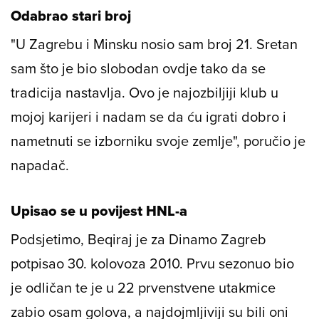
Odabrao stari broj
"U Zagrebu i Minsku nosio sam broj 21. Sretan
sam što je bio slobodan ovdje tako da se
tradicija nastavlja. Ovo je najozbiljiji klub u
mojoj karijeri i nadam se da ću igrati dobro i
nametnuti se izborniku svoje zemlje", poručio je
napadač.
Upisao se u povijest HNL-a
Podsjetimo, Beqiraj je za Dinamo Zagreb
potpisao 30. kolovoza 2010. Prvu sezonuo bio
je odličan te je u 22 prvenstvene utakmice
zabio osam golova, a najdojmljiviji su bili oni