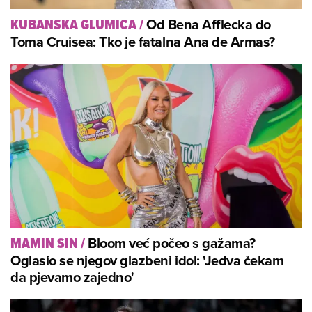
Od Bena Afflecka do
KUBANSKA GLUMICA
/
Toma Cruisea: Tko je fatalna Ana de Armas?
Bloom već počeo s gažama?
MAMIN SIN
/
Oglasio se njegov glazbeni idol: 'Jedva čekam
da pjevamo zajedno'