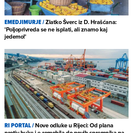
Zlatko Šverc iz D. Hrašćana:
EMEDJIMURJE
/
'Poljoprivreda se ne isplati, ali znamo kaj
jedemo!'
Nove odluke u Rijeci: Od plana
RI PORTAL
/
protiv buke i e-romobila do novih spremnika na