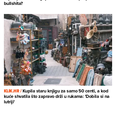
bullshita?
KLIK.HR /
Kupila staru knjigu za samo 50 centi, a kod
kuće shvatila što zapravo drži u rukama: 'Dobila si na
lutriji'