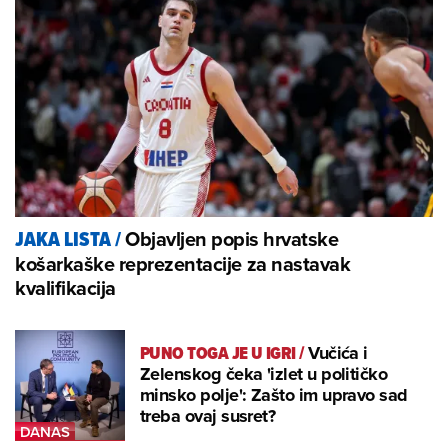
Objavljen popis hrvatske
JAKA LISTA
/
košarkaške reprezentacije za nastavak
kvalifikacija
PUNO TOGA JE U IGRI
/
Vučića i
Zelenskog čeka 'izlet u političko
minsko polje': Zašto im upravo sad
treba ovaj susret?