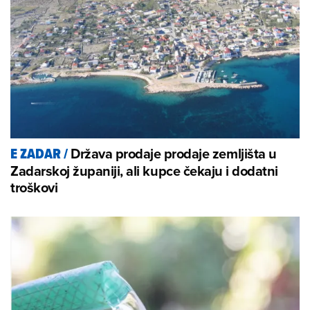
Država prodaje prodaje zemljišta u
E ZADAR
/
Zadarskoj županiji, ali kupce čekaju i dodatni
troškovi