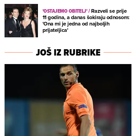
'OSTAJEMO OBITELJ'
/
Razveli se prije
11 godina, a danas šokiraju odnosom:
'Ona mi je jedna od najboljih
prijateljica'
JOŠ IZ RUBRIKE