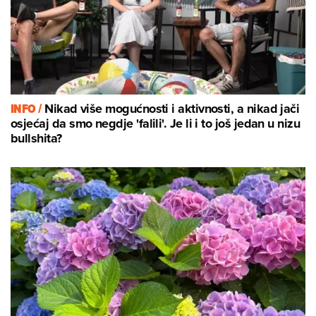
INFO /
Nikad više mogućnosti i aktivnosti, a nikad jači
osjećaj da smo negdje 'falili'. Je li i to još jedan u nizu
bullshita?