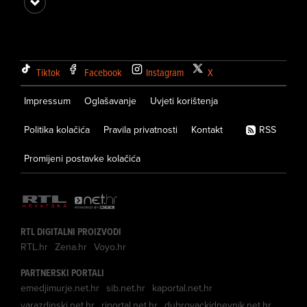
Tiktok
Facebook
Instagram
X
Impressum
Oglašavanje
Uvjeti korištenja
Politika kolačića
Pravila privatnosti
Kontakt
RSS
Promijeni postavke kolačića
RTL DIGITALNI PROIZVODI
RTL.hr
Zena.hr
Voyo.hr
PARTNERSKI PORTALI
emedjimurje.net.hr
sib.net.hr
kaportal.net.hr
varazdinski.net.hr
riportal.net.hr
dubrovackidnevnik.net.hr