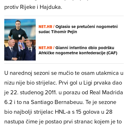
protiv Rijeke i Hajduka.
NET.HR /
Oglasio se pretučeni nogometni
sudac Tihomir Pejin
NET.HR /
Gianni infantino dbio podršku
Afrkičke nogometne konfederacije (CAF)
U narednoj sezoni se mučio te osam utakmica u
nizu nije bio strijelac. Prvi gol u Ligi prvaka dao
je 22. studenog 2011. u porazu od Real Madrida
6.2 i to na Santiago Bernabeuu. Te je sezone
bio najbolji strijelac HNL-a s 15 golova u 28
nastupa čime je postao prvi stranac kojem je to