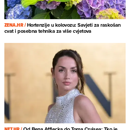
ZENA.HR /
Hortenzije u kolovozu: Savjeti za raskošan
cvat i posebna tehnika za više cvjetova
NET.HR /
Od Bena Afflecka do Toma Cruisea: Tko je