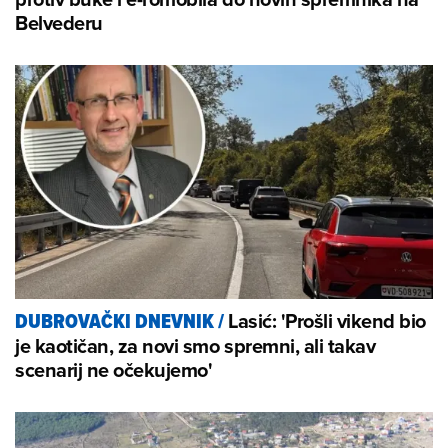
Belvederu
Lasić: 'Prošli vikend bio
DUBROVAČKI DNEVNIK
/
je kaotičan, za novi smo spremni, ali takav
scenarij ne očekujemo'