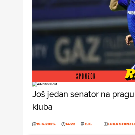
Foto: Luka Stanzl/pixsell
Još jedan senator na pragu
kluba
15.6.2025.
14:22
E.K.
LUKA STANZL/