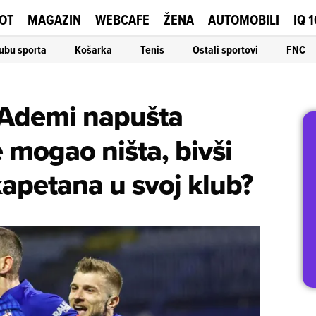
OT
MAGAZIN
WEBCAFE
ŽENA
AUTOMOBILI
IQ 
ubu sporta
Košarka
Tenis
Ostali sportovi
FNC
Ademi napušta
 mogao ništa, bivši
kapetana u svoj klub?