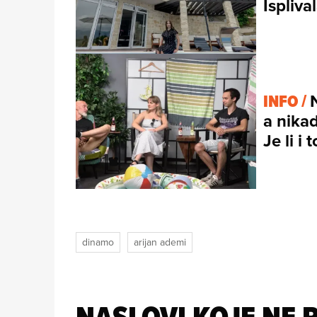
Ispliva
INFO /
a nikad
Je li i
dinamo
arijan ademi
NASLOVI KOJE NE