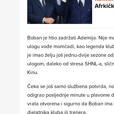
Afrkič
Boban je htio zadržati Ademija. Nije 
ulogu vođe momčadi, kao legenda klub
je imao želju još jednu-dvije sezone o
ulogom, daleko od stresa SHNL-a, slič
Kinu.
Čeka se još samo službena potvrda, no
odigrao posljednje minute u plavome d
vrata otvorena i sigurno da Boban im
djelatnika kluba ili trenera.