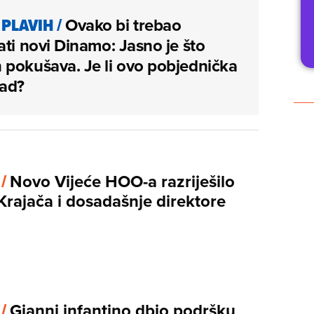
 PLAVIH
/
Ovako bi trebao
ati novi Dinamo: Jasno je što
pokušava. Je li ovo pobjednička
ad?
 /
Novo Vijeće HOO-a razriješilo
Krajača i dosadašnje direktore
 /
Gianni infantino dbio podršku