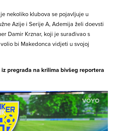
je nekoliko klubova se pojavljuje u
ne Azije i Serije A, Ademija želi doevsti
er Damir Krznar, koji je surađivao s
volio bi Makedonca vidjeti u svojoj
z pregrađa na krilima bivšeg reportera