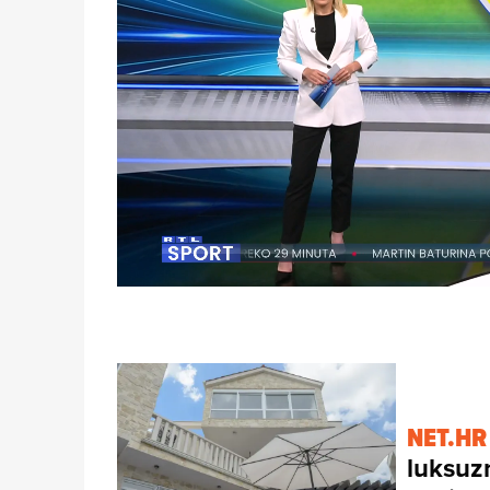
Loaded
:
11.53%
/
Unmute
NET.HR
luksuz