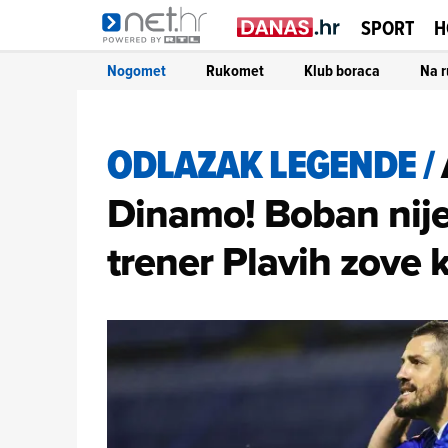
SPORT
H
Nogomet
Rukomet
Klub boraca
Na r
ODLAZAK LEGENDE
/
Dinamo! Boban nije
trener Plavih zove 