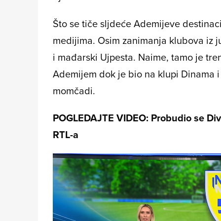
Što se tiče sljdeće Ademijeve destinaci
medijima. Osim zanimanja klubova iz juž
i mađarski Ujpesta. Naime, tamo je tren
Ademijem dok je bio na klupi Dinama i 
momčadi.
POGLEDAJTE VIDEO: Probudio se Div i
RTL-a