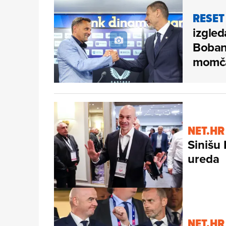
RESET
izgled
Boban 
momč
NET.HR
Sinišu 
ureda
NET.HR