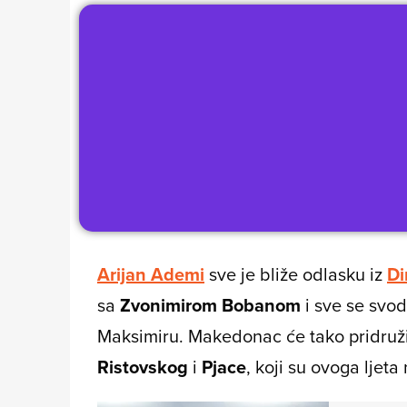
Arijan Ademi
sve je bliže odlasku iz
D
sa
Zvonimirom Bobanom
i sve se svo
Maksimiru. Makedonac će tako pridružit
Ristovskog
i
Pjace
, koji su ovoga ljeta