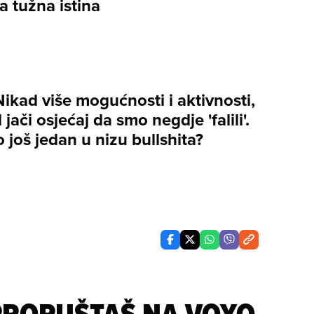
la tužna istina
Nikad više mogućnosti i aktivnosti,
 jači osjećaj da smo negdje 'falili'.
 to još jedan u nizu bullshita?
 PROPUŠTAŠ NA VOYO