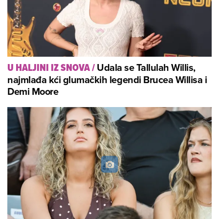
Udala se Tallulah Willis,
U HALJINI IZ SNOVA
/
najmlađa kći glumačkih legendi Brucea Willisa i
Demi Moore