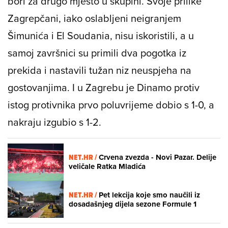
bori za drugo mjesto u skupini. Svoje prilike
Zagrepčani, iako oslabljeni neigranjem
Šimunića i El Soudania, nisu iskoristili, a u
samoj završnici su primili dva pogotka iz
prekida i nastavili tužan niz neuspjeha na
gostovanjima. I u Zagrebu je Dinamo protiv
istog protivnika prvo poluvrijeme dobio s 1-0, a
nakraju izgubio s 1-2.
NET.HR /
Crvena zvezda - Novi Pazar. Delije
veličale Ratka Mladića
NET.HR /
Pet lekcija koje smo naučili iz
dosadašnjeg dijela sezone Formule 1