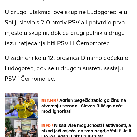
U drugoj utakmici ove skupine Ludogorec je u
Sofiji slavio s 2-0 protiv PSV-a i potvrdio prvo
mjesto u skupini, dok će drugi putnik u drugu
fazu natjecanja biti PSV ili Černomorec.
U zadnjem kolu 12. prosinca Dinamo dočekuje
Ludogorec, dok se u drugom susretu sastaju
PSV i Černomorec.
NET.HR /
Adrian Segečić zabio golčinu na
otvaranju sezone - Slaven Bilić ga neće
moći ignorirati
INFO /
Nikad više mogućnosti i aktivnosti, a
nikad jači osjećaj da smo negdje 'falili'. Je li
i to još jedan u nizu bullshita?