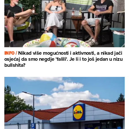
INFO /
Nikad više mogućnosti i aktivnosti, a nikad jači
osjećaj da smo negdje 'falili'. Je li i to još jedan u nizu
bullshita?