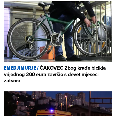
ČAKOVEC Zbog krađe bicikla
EMEDJIMURJE
/
vrijednog 200 eura završio s devet mjeseci
zatvora