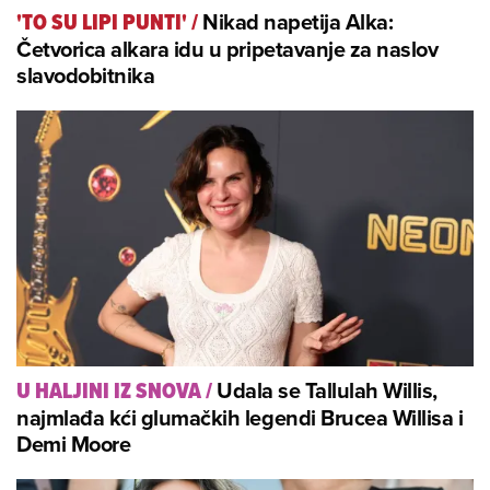
Nikad napetija Alka:
'TO SU LIPI PUNTI'
/
Četvorica alkara idu u pripetavanje za naslov
slavodobitnika
Udala se Tallulah Willis,
U HALJINI IZ SNOVA
/
najmlađa kći glumačkih legendi Brucea Willisa i
Demi Moore