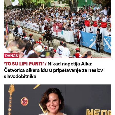
Nikad napetija Alka:
'TO SU LIPI PUNTI'
/
Četvorica alkara idu u pripetavanje za naslov
slavodobitnika