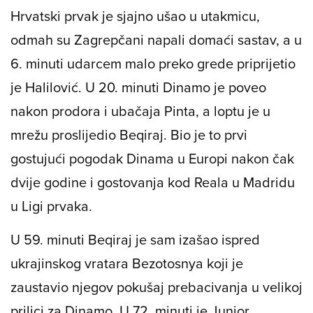
Hrvatski prvak je sjajno ušao u utakmicu,
odmah su Zagrepčani napali domaći sastav, a u
6. minuti udarcem malo preko grede priprijetio
je Halilović. U 20. minuti Dinamo je poveo
nakon prodora i ubačaja Pinta, a loptu je u
mrežu proslijedio Beqiraj. Bio je to prvi
gostujući pogodak Dinama u Europi nakon čak
dvije godine i gostovanja kod Reala u Madridu
u Ligi prvaka.
U 59. minuti Beqiraj je sam izašao ispred
ukrajinskog vratara Bezotosnya koji je
zaustavio njegov pokušaj prebacivanja u velikoj
prilici za Dinamo. U 72. minuti je Junior