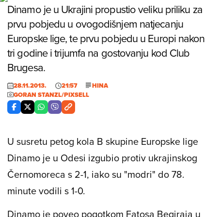
Dinamo je u Ukrajini propustio veliku priliku za
prvu pobjedu u ovogodišnjem natjecanju
Europske lige, te prvu pobjedu u Europi nakon
tri godine i trijumfa na gostovanju kod Club
Brugesa.
28.11.2013.
21:57
HINA
GORAN STANZL/PIXSELL
U susretu petog kola B skupine Europske lige
Dinamo je u Odesi izgubio protiv ukrajinskog
Černomoreca s 2-1, iako su "modri" do 78.
minute vodili s 1-0.
Dinamo je poveo pogotkom Fatosa Beqiraja u