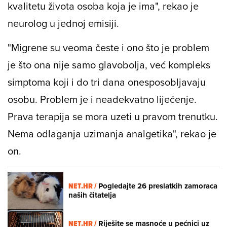
kvalitetu života osoba koja je ima", rekao je
neurolog u jednoj emisiji.
"Migrene su veoma česte i ono što je problem
je što ona nije samo glavobolja, već kompleks
simptoma koji i do tri dana onesposobljavaju
osobu. Problem je i neadekvatno liječenje.
Prava terapija se mora uzeti u pravom trenutku.
Nema odlaganja uzimanja analgetika", rekao je
on.
NET.HR /
Pogledajte 26 preslatkih zamoraca
naših čitatelja
NET.HR /
Riješite se masnoće u pećnici uz