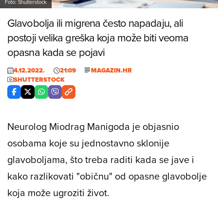
Foto: Shutterstock
Glavobolja ili migrena često napadaju, ali
postoji velika greška koja može biti veoma
opasna kada se pojavi
4.12.2022.
21:09
MAGAZIN.HR
SHUTTERSTOCK
Neurolog Miodrag Manigoda je objasnio
osobama koje su jednostavno sklonije
glavoboljama, što treba raditi kada se jave i
kako razlikovati "običnu" od opasne glavobolje
koja može ugroziti život.