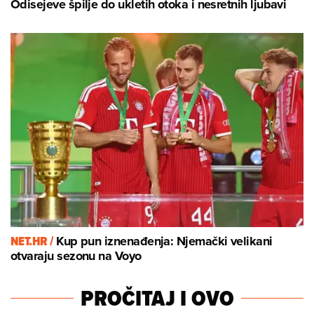
Odisejeve špilje do ukletih otoka i nesretnih ljubavi
NET.HR /
Kup pun iznenađenja: Njemački velikani
otvaraju sezonu na Voyo
PROČITAJ I OVO