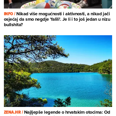
INFO /
Nikad više mogućnosti i aktivnosti, a nikad jači
osjećaj da smo negdje 'falili'. Je li i to još jedan u nizu
bullshita?
ZENA.HR /
Najljepše legende o hrvatskim otocima: Od