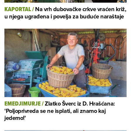
Na vrh dubovačke crkve vraćen križ,
KAPORTAL
/
u njega ugrađena i povelja za buduće naraštaje
Zlatko Šverc iz D. Hrašćana:
EMEDJIMURJE
/
'Poljoprivreda se ne isplati, ali znamo kaj
jedemo!'