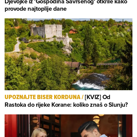
Djevojke iz 'Gospodina Savršenog' otkrile kako
provode najtoplije dane
[KVIZ] Od
UPOZNAJTE BISER KORDUNA
/
Rastoka do rijeke Korane: koliko znaš o Slunju?