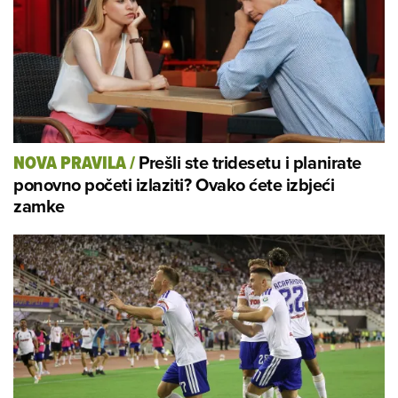
Prešli ste tridesetu i planirate
NOVA PRAVILA
/
ponovno početi izlaziti? Ovako ćete izbjeći
zamke