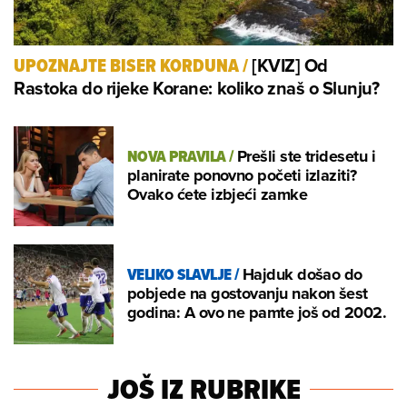
[KVIZ] Od
UPOZNAJTE BISER KORDUNA
/
Rastoka do rijeke Korane: koliko znaš o Slunju?
NOVA PRAVILA
/
Prešli ste tridesetu i
planirate ponovno početi izlaziti?
Ovako ćete izbjeći zamke
VELIKO SLAVLJE
/
Hajduk došao do
pobjede na gostovanju nakon šest
godina: A ovo ne pamte još od 2002.
JOŠ IZ RUBRIKE