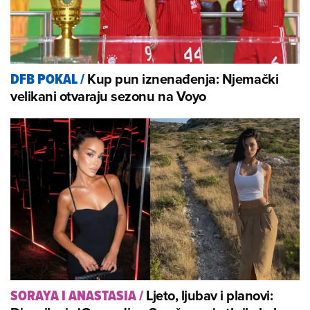
Kup pun iznenađenja: Njemački
DFB POKAL
/
velikani otvaraju sezonu na Voyo
Ljeto, ljubav i planovi:
SORAYA I ANASTASIA
/