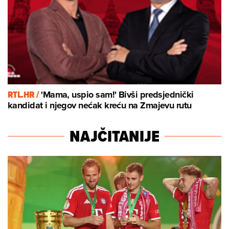
RTL.HR /
'Mama, uspio sam!' Bivši predsjednički
kandidat i njegov nećak kreću na Zmajevu rutu
NAJČITANIJE