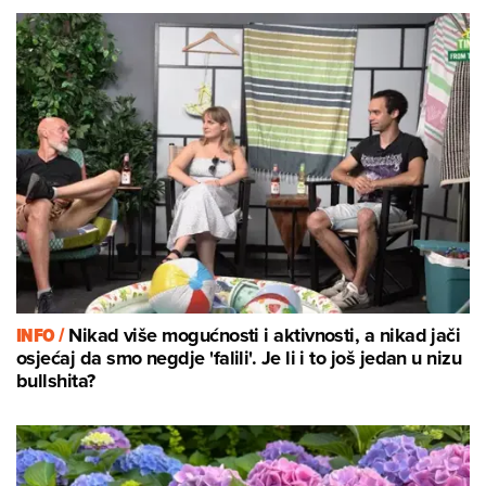
INFO /
Nikad više mogućnosti i aktivnosti, a nikad jači
osjećaj da smo negdje 'falili'. Je li i to još jedan u nizu
bullshita?