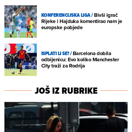
KONFERENCIJSKA LIGA
/
Bivši igrač
Rijeke i Hajduka komentirao nam je
europske pobjede
ISPLATI LI SE?
/
Barcelona dobila
odbijenicu: Evo koliko Manchester
City traži za Rodrija
JOŠ IZ RUBRIKE