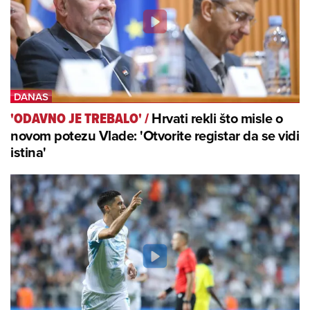
Hrvati rekli što misle o
'ODAVNO JE TREBALO'
/
novom potezu Vlade: 'Otvorite registar da se vidi
istina'