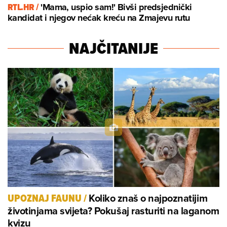
RTL.HR /
'Mama, uspio sam!' Bivši predsjednički
kandidat i njegov nećak kreću na Zmajevu rutu
NAJČITANIJE
Koliko znaš o najpoznatijim
UPOZNAJ FAUNU
/
životinjama svijeta? Pokušaj rasturiti na laganom
kvizu