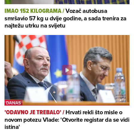
Vozač autobusa
IMAO 152 KILOGRAMA
/
smršavio 57 kg u dvije godine, a sada trenira za
najtežu utrku na svijetu
Hrvati rekli što misle o
'ODAVNO JE TREBALO'
/
novom potezu Vlade: 'Otvorite registar da se vidi
istina'