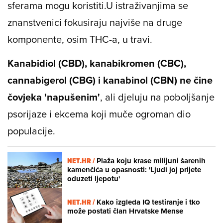
sferama mogu koristiti.U istraživanjima se
znanstvenici fokusiraju najviše na druge
komponente, osim THC-a, u travi.
Kanabidiol (CBD), kanabikromen (CBC),
cannabigerol (CBG) i kanabinol (CBN) ne čine
čovjeka 'napušenim'
, ali djeluju na poboljšanje
psorijaze i ekcema koji muče ogroman dio
populacije.
NET.HR /
Plaža koju krase milijuni šarenih
kamenčića u opasnosti: 'Ljudi joj prijete
oduzeti ljepotu'
NET.HR /
Kako izgleda IQ testiranje i tko
može postati član Hrvatske Mense