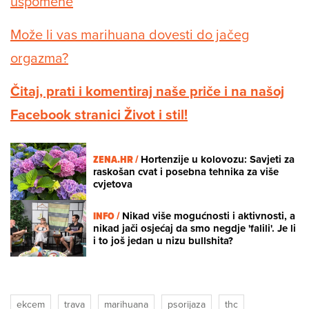
uspomene
Može li vas marihuana dovesti do jačeg
orgazma?
Čitaj, prati i komentiraj naše priče i na našoj
Facebook stranici Život i stil!
ZENA.HR /
Hortenzije u kolovozu: Savjeti za
raskošan cvat i posebna tehnika za više
cvjetova
INFO /
Nikad više mogućnosti i aktivnosti, a
nikad jači osjećaj da smo negdje 'falili'. Je li
i to još jedan u nizu bullshita?
ekcem
trava
marihuana
psorijaza
thc