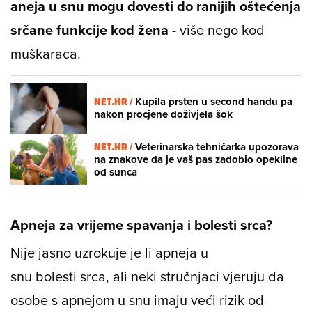
aneja u snu mogu dovesti do ranijih oštećenja
srčane funkcije kod žena
- više nego kod
muškaraca.
NET.HR /
Kupila prsten u second handu pa
nakon procjene doživjela šok
NET.HR /
Veterinarska tehničarka upozorava
na znakove da je vaš pas zadobio opekline
od sunca
Apneja za vrijeme spavanja i bolesti srca?
Nije jasno uzrokuje je li apneja u
snu bolesti srca, ali neki stručnjaci vjeruju da
osobe s apnejom u snu imaju veći rizik od