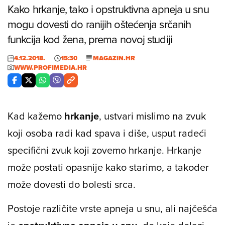
Kako hrkanje, tako i opstruktivna apneja u snu
mogu dovesti do ranijih oštećenja srčanih
funkcija kod žena, prema novoj studiji
4.12.2018.
15:30
MAGAZIN.HR
WWW.PROFIMEDIA.HR
Kad kažemo
hrkanje
, ustvari mislimo na zvuk
koji osoba radi kad spava i diše, usput radeći
specifični zvuk koji zovemo hrkanje. Hrkanje
može postati opasnije kako starimo, a također
može dovesti do bolesti srca.
Postoje različite vrste apneja u snu, ali najčešća