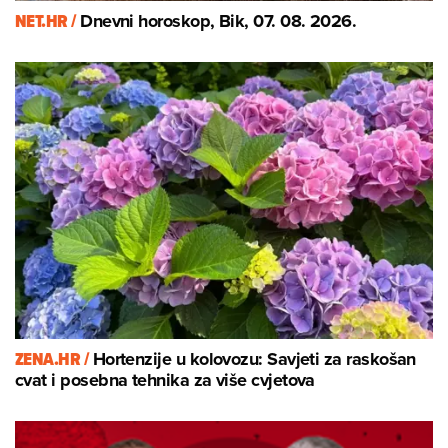
NET.HR /
Dnevni horoskop, Bik, 07. 08. 2026.
ZENA.HR /
Hortenzije u kolovozu: Savjeti za raskošan
cvat i posebna tehnika za više cvjetova