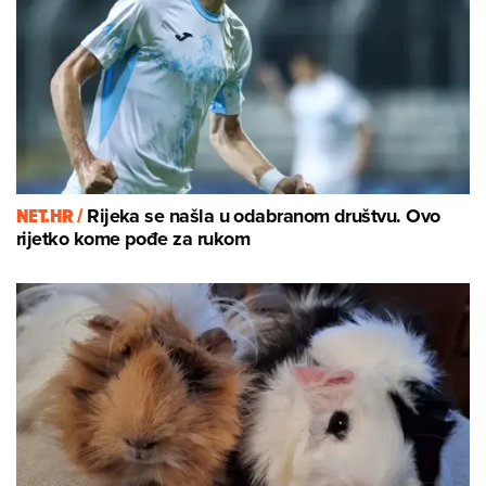
NET.HR /
Rijeka se našla u odabranom društvu. Ovo
rijetko kome pođe za rukom