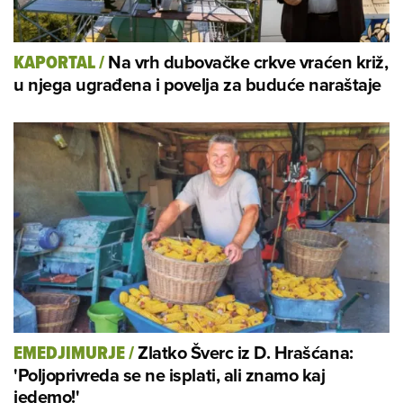
Na vrh dubovačke crkve vraćen križ,
KAPORTAL
/
u njega ugrađena i povelja za buduće naraštaje
Zlatko Šverc iz D. Hrašćana:
EMEDJIMURJE
/
'Poljoprivreda se ne isplati, ali znamo kaj
jedemo!'