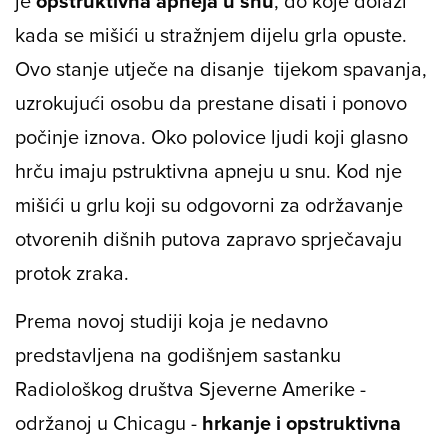
je
opstruktivna apneja u snu
, do koje dolazi
kada se mišići u stražnjem dijelu grla opuste.
Ovo stanje utječe na disanje tijekom spavanja,
uzrokujući osobu da prestane disati i ponovo
počinje iznova. Oko polovice ljudi koji glasno
hrču imaju pstruktivna apneju u snu. Kod nje
mišići u grlu koji su odgovorni za održavanje
otvorenih dišnih putova zapravo sprječavaju
protok zraka.
Prema novoj studiji koja je nedavno
predstavljena na godišnjem sastanku
Radiološkog društva Sjeverne Amerike -
održanoj u Chicagu -
hrkanje i opstruktivna