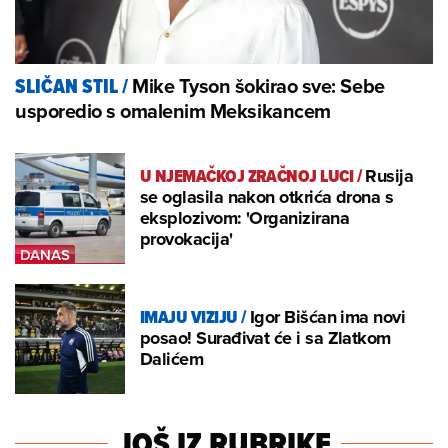
Mike Tyson šokirao sve: Sebe
SLIČAN STIL
/
usporedio s omalenim Meksikancem
U NJEMAČKOJ ZRAČNOJ LUCI
/
Rusija
se oglasila nakon otkrića drona s
eksplozivom: 'Organizirana
provokacija'
IMAJU VIZIJU
/
Igor Bišćan ima novi
posao! Surađivat će i sa Zlatkom
Dalićem
JOŠ IZ RUBRIKE