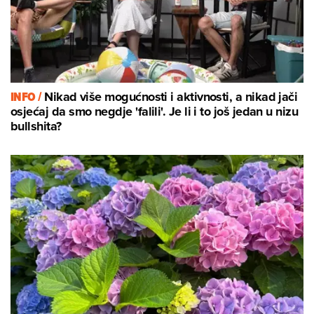
INFO /
Nikad više mogućnosti i aktivnosti, a nikad jači
osjećaj da smo negdje 'falili'. Je li i to još jedan u nizu
bullshita?