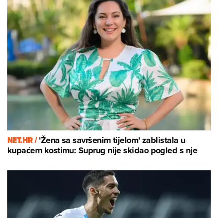
NET.HR /
'Žena sa savršenim tijelom' zablistala u
kupaćem kostimu: Suprug nije skidao pogled s nje