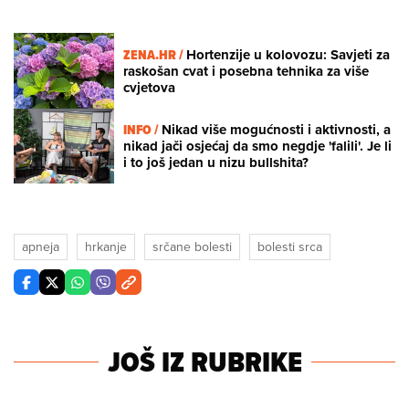
ZENA.HR /
Hortenzije u kolovozu: Savjeti za
raskošan cvat i posebna tehnika za više
cvjetova
INFO /
Nikad više mogućnosti i aktivnosti, a
nikad jači osjećaj da smo negdje 'falili'. Je li
i to još jedan u nizu bullshita?
apneja
hrkanje
srčane bolesti
bolesti srca
JOŠ IZ RUBRIKE