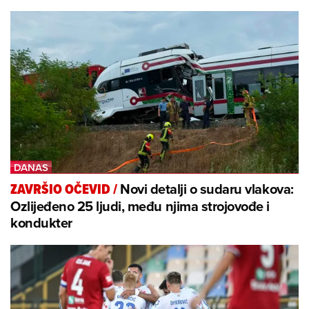
Novi detalji o sudaru vlakova:
ZAVRŠIO OČEVID
/
Ozlijeđeno 25 ljudi, među njima strojovođe i
kondukter