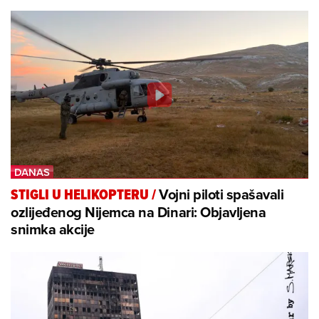
Vojni piloti spašavali
STIGLI U HELIKOPTERU
/
ozlijeđenog Nijemca na Dinari: Objavljena
snimka akcije