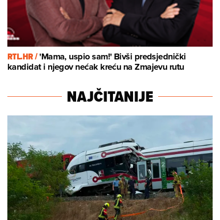
RTL.HR /
'Mama, uspio sam!' Bivši predsjednički
kandidat i njegov nećak kreću na Zmajevu rutu
NAJČITANIJE