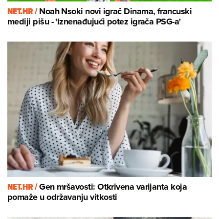
NET.HR /
Noah Nsoki novi igrač Dinama, francuski
mediji pišu - 'Iznenađujući potez igrača PSG-a'
NET.HR /
Gen mršavosti: Otkrivena varijanta koja
pomaže u održavanju vitkosti