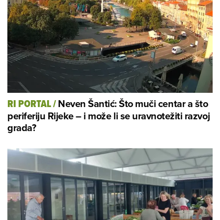
Neven Šantić: Što muči centar a što
RI PORTAL
/
periferiju Rijeke – i može li se uravnotežiti razvoj
grada?