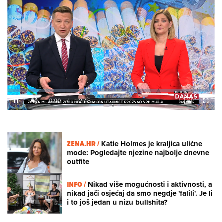
Loaded
:
9.09%
/
Unmute
ZENA.HR /
Katie Holmes je kraljica ulične
mode: Pogledajte njezine najbolje dnevne
outfite
INFO /
Nikad više mogućnosti i aktivnosti, a
nikad jači osjećaj da smo negdje 'falili'. Je li
i to još jedan u nizu bullshita?