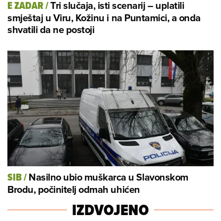
Tri slučaja, isti scenarij – uplatili
E ZADAR
/
smještaj u Viru, Kožinu i na Puntamici, a onda
shvatili da ne postoji
Nasilno ubio muškarca u Slavonskom
SIB
/
Brodu, počinitelj odmah uhićen
IZDVOJENO