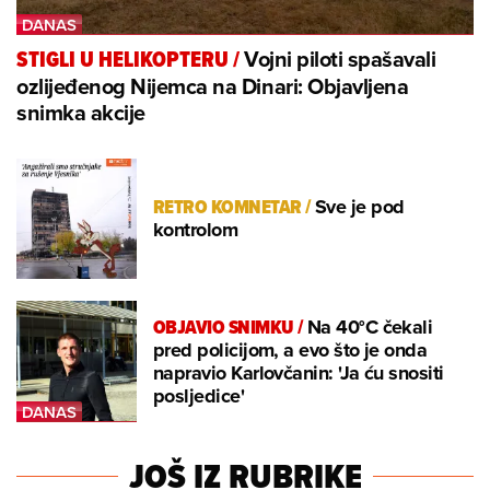
Vojni piloti spašavali
STIGLI U HELIKOPTERU
/
ozlijeđenog Nijemca na Dinari: Objavljena
snimka akcije
RETRO KOMNETAR
/
Sve je pod
kontrolom
OBJAVIO SNIMKU
/
Na 40°C čekali
pred policijom, a evo što je onda
napravio Karlovčanin: 'Ja ću snositi
posljedice'
JOŠ IZ RUBRIKE