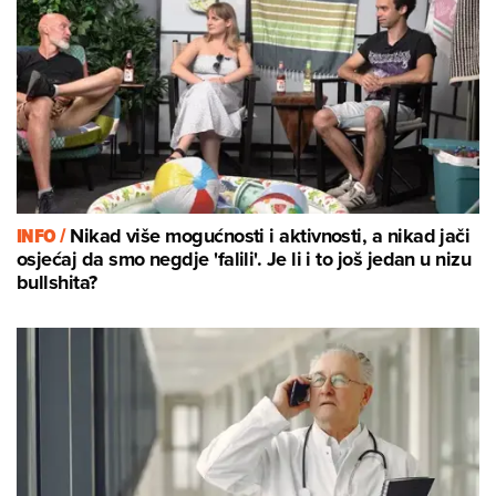
INFO /
Nikad više mogućnosti i aktivnosti, a nikad jači
osjećaj da smo negdje 'falili'. Je li i to još jedan u nizu
bullshita?