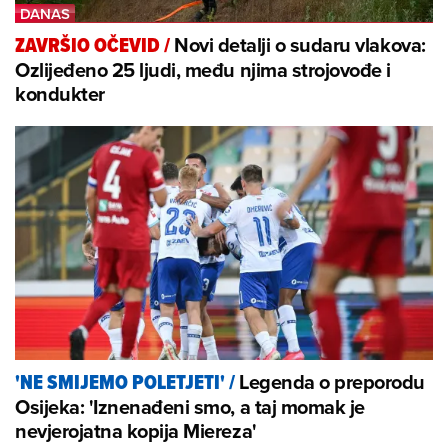
Novi detalji o sudaru vlakova:
ZAVRŠIO OČEVID
/
Ozlijeđeno 25 ljudi, među njima strojovođe i
kondukter
Legenda o preporodu
'NE SMIJEMO POLETJETI'
/
Osijeka: 'Iznenađeni smo, a taj momak je
nevjerojatna kopija Miereza'