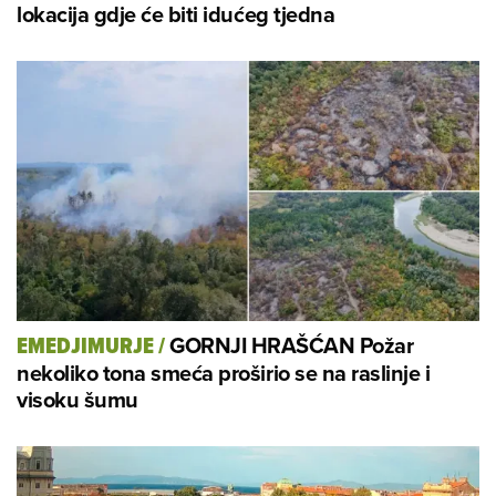
lokacija gdje će biti idućeg tjedna
GORNJI HRAŠĆAN Požar
EMEDJIMURJE
/
nekoliko tona smeća proširio se na raslinje i
visoku šumu