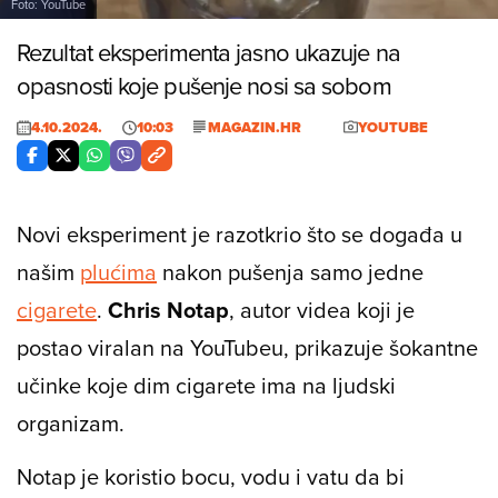
Foto: YouTube
Rezultat eksperimenta jasno ukazuje na
opasnosti koje pušenje nosi sa sobom
4.10.2024.
10:03
MAGAZIN.HR
YOUTUBE
Novi eksperiment je razotkrio što se događa u
našim
plućima
nakon pušenja samo jedne
cigarete
.
Chris Notap
, autor videa koji je
postao viralan na YouTubeu, prikazuje šokantne
učinke koje dim cigarete ima na ljudski
organizam.
Notap je koristio bocu, vodu i vatu da bi