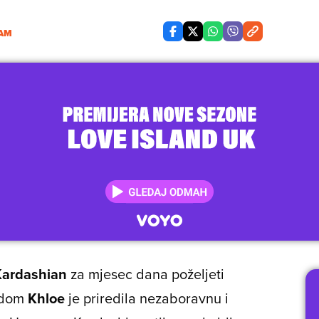
AM
Kardashian
za mjesec dana poželjeti
vodom
Khloe
je priredila nezaboravnu i