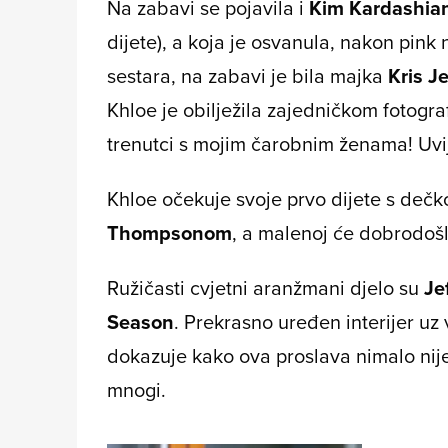
Na zabavi se pojavila i
Kim Kardashia
dijete), a koja je osvanula, nakon pink 
sestara, na zabavi je bila majka
Kris J
Khloe je obilježila zajedničkom fotogra
trenutci s mojim čarobnim ženama! Uvije
Khloe očekuje svoje prvo dijete s de
Thompsonom
, a malenoj će dobrodošl
Ružičasti cvjetni aranžmani djelo su
Je
Season
. Prekrasno uređen interijer uz
dokazuje kako ova proslava nimalo nije k
mnogi.