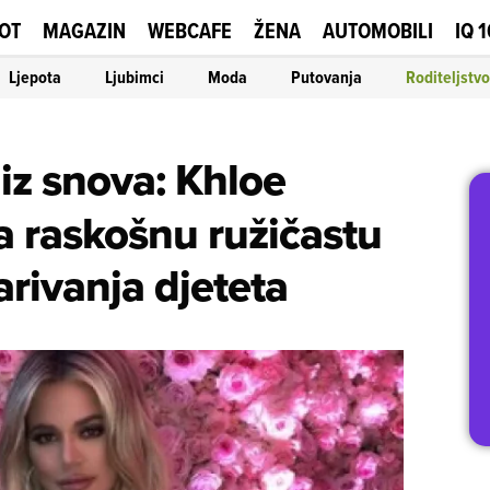
OT
MAGAZIN
WEBCAFE
ŽENA
AUTOMOBILI
IQ 
Ljepota
Ljubimci
Moda
Putovanja
Roditeljstvo
iz snova: Khloe
a raskošnu ružičastu
ivanja djeteta