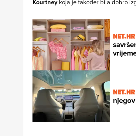
Kourtney
koja je također bila dobro iz
NET.HR
savrše
vrijeme
NET.HR
njegov 