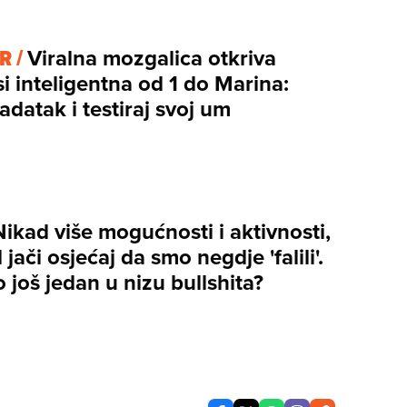
R /
Viralna mozgalica otkriva
si inteligentna od 1 do Marina:
zadatak i testiraj svoj um
Nikad više mogućnosti i aktivnosti,
 jači osjećaj da smo negdje 'falili'.
 to još jedan u nizu bullshita?