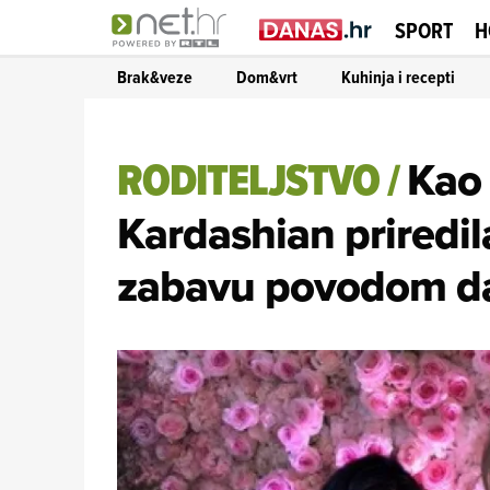
SPORT
H
Brak&veze
Dom&vrt
Kuhinja i recepti
RODITELJSTVO
/
Kao 
Kardashian priredil
zabavu povodom dar