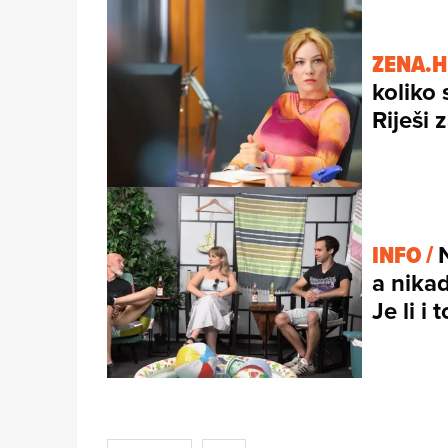
ZENA.H
koliko 
Riješi 
INFO /
a nikad
Je li i