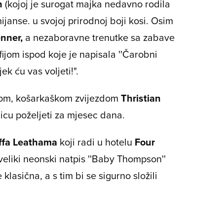
n
(kojoj je surogat majka nedavno rodila
nijanse. u svojoj prirodnoj boji kosi. Osim
enner,
a nezaboravne trenutke sa zabave
fijom ispod koje je napisala ''Čarobni
k ću vas voljeti!".
čkom, košarkaškom zvijezdom
Thristian
icu poželjeti za mjesec dana.
ffa Leathama
koji radi u hotelu
Four
 veliki neonski natpis ''Baby Thompson''
lasična, a s tim bi se sigurno složili