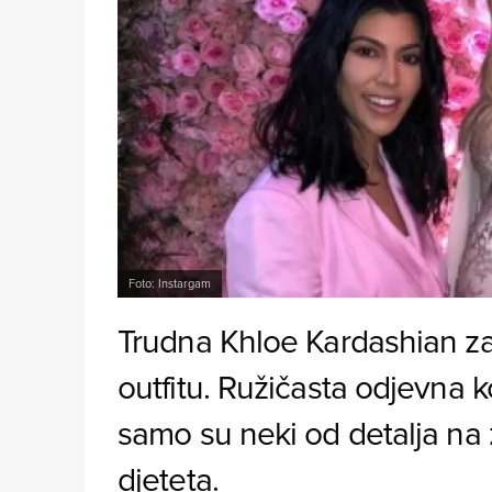
Foto: Instargam
Trudna Khloe Kardashian zab
outfitu. Ružičasta odjevna k
samo su neki od detalja na
djeteta.