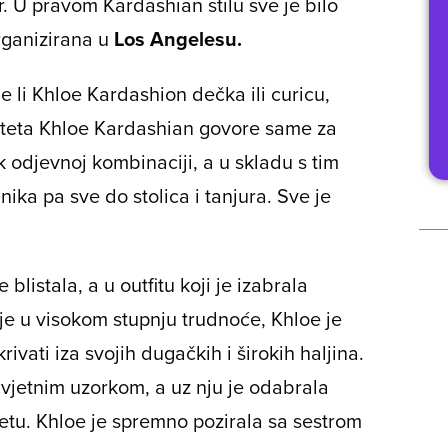
U pravom Kardashian stilu sve je bilo
rganizirana u
Los Angelesu.
li Khloe Kardashion dečka ili curicu,
eteta Khloe Kardashian govore same za
 odjevnoj kombinaciji, a u skladu s tim
vanika pa sve do stolica i tanjura. Sve je
blistala, a u outfitu koji je izabrala
 je u visokom stupnju trudnoće, Khloe je
vati iza svojih dugačkih i širokih haljina.
s cvjetnim uzorkom, a uz nju je odabrala
petu. Khloe je spremno pozirala sa sestrom