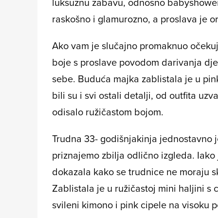
luksuznu zabavu, odnosno babyshower. 
raskošno i glamurozno, a proslava je o
Ako vam je slučajno promaknuo očekuje 
boje s proslave povodom darivanja dj
sebe. Buduća majka zablistala je u pink
bili su i svi ostali detalji, od outfita uz
odisalo ružičastom bojom.
Trudna 33- godišnjakinja jednostavno je 
priznajemo zbilja odlično izgleda. Iako
dokazala kako se trudnice ne moraju skri
Zablistala je u ružičastoj mini haljini 
svileni kimono i pink cipele na visoku 