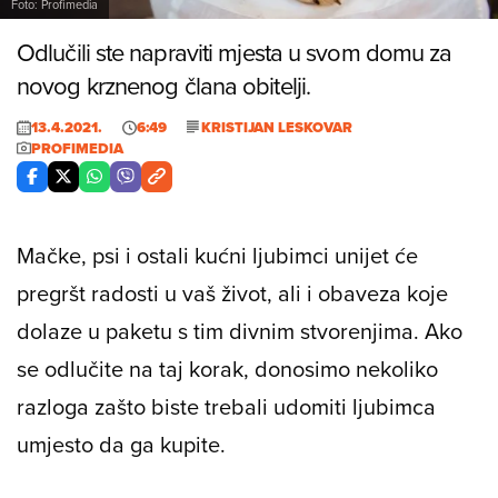
Foto: Profimedia
Odlučili ste napraviti mjesta u svom domu za
novog krznenog člana obitelji.
13.4.2021.
6:49
KRISTIJAN LESKOVAR
PROFIMEDIA
Mačke, psi i ostali kućni ljubimci unijet će
pregršt radosti u vaš život, ali i obaveza koje
dolaze u paketu s tim divnim stvorenjima. Ako
se odlučite na taj korak, donosimo nekoliko
razloga zašto biste trebali udomiti ljubimca
umjesto da ga kupite.