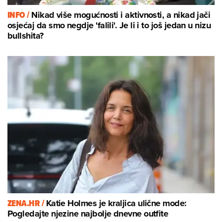
INFO /
Nikad više mogućnosti i aktivnosti, a nikad jači
osjećaj da smo negdje 'falili'. Je li i to još jedan u nizu
bullshita?
ZENA.HR /
Katie Holmes je kraljica ulične mode:
Pogledajte njezine najbolje dnevne outfite