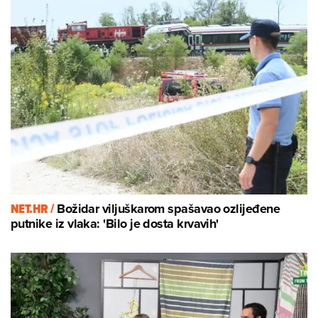
NET.HR /
Božidar viljuškarom spašavao ozlijeđene
putnike iz vlaka: 'Bilo je dosta krvavih'