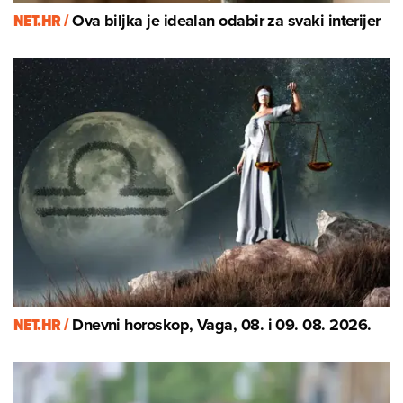
NET.HR /
Ova biljka je idealan odabir za svaki interijer
NET.HR /
Dnevni horoskop, Vaga, 08. i 09. 08. 2026.