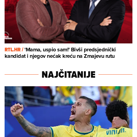
RTL.HR /
'Mama, uspio sam!' Bivši predsjednički
kandidat i njegov nećak kreću na Zmajevu rutu
NAJČITANIJE