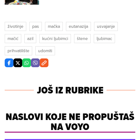
životinje
pas
mačka
eutanazija
usvajanje
mačić
azil
kućni ljubimci
štene
ljubimac
prihvatilište
udomiti
JOŠ IZ RUBRIKE
NASLOVI KOJE NE PROPUŠTAŠ
NA VOYO