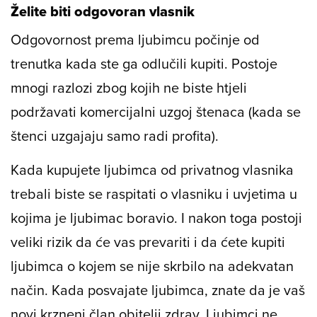
Želite biti odgovoran vlasnik
Odgovornost prema ljubimcu počinje od
trenutka kada ste ga odlučili kupiti. Postoje
mnogi razlozi zbog kojih ne biste htjeli
podržavati komercijalni uzgoj štenaca (kada se
štenci uzgajaju samo radi profita).
Kada kupujete ljubimca od privatnog vlasnika
trebali biste se raspitati o vlasniku i uvjetima u
kojima je ljubimac boravio. I nakon toga postoji
veliki rizik da će vas prevariti i da ćete kupiti
ljubimca o kojem se nije skrbilo na adekvatan
način. Kada posvajate ljubimca, znate da je vaš
novi krzneni član obitelji zdrav. Ljubimci ne