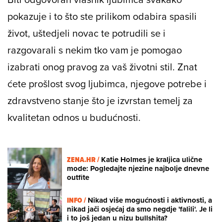
pokazuje i to što ste prilikom odabira spasili
život, uštedjeli novac te potrudili se i
razgovarali s nekim tko vam je pomogao
izabrati onog pravog za vaš životni stil. Znat
ćete prošlost svog ljubimca, njegove potrebe i
zdravstveno stanje što je izvrstan temelj za
kvalitetan odnos u budućnosti.
ZENA.HR /
Katie Holmes je kraljica ulične
mode: Pogledajte njezine najbolje dnevne
outfite
INFO /
Nikad više mogućnosti i aktivnosti, a
nikad jači osjećaj da smo negdje 'falili'. Je li
i to još jedan u nizu bullshita?