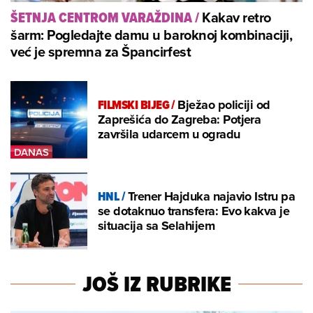
Kakav retro
ŠETNJA CENTROM VARAŽDINA
/
šarm: Pogledajte damu u baroknoj kombinaciji,
već je spremna za Špancirfest
FILMSKI BIJEG
/
Bježao policiji od
Zaprešića do Zagreba: Potjera
završila udarcem u ogradu
HNL
/
Trener Hajduka najavio Istru pa
se dotaknuo transfera: Evo kakva je
situacija sa Selahijem
JOŠ IZ RUBRIKE