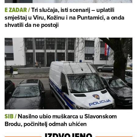
Tri slučaja, isti scenarij – uplatili
E ZADAR
/
smještaj u Viru, Kožinu i na Puntamici, a onda
shvatili da ne postoji
Nasilno ubio muškarca u Slavonskom
SIB
/
Brodu, počinitelj odmah uhićen
IZDVOJENO