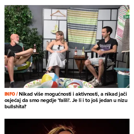
INFO /
Nikad više mogućnosti i aktivnosti, a nikad jači
osjećaj da smo negdje 'falili'. Je li i to još jedan u nizu
bullshita?