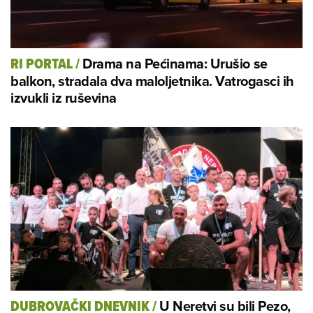
Drama na Pećinama: Urušio se
RI PORTAL
/
balkon, stradala dva maloljetnika. Vatrogasci ih
izvukli iz ruševina
U Neretvi su bili Pezo,
DUBROVAČKI DNEVNIK
/