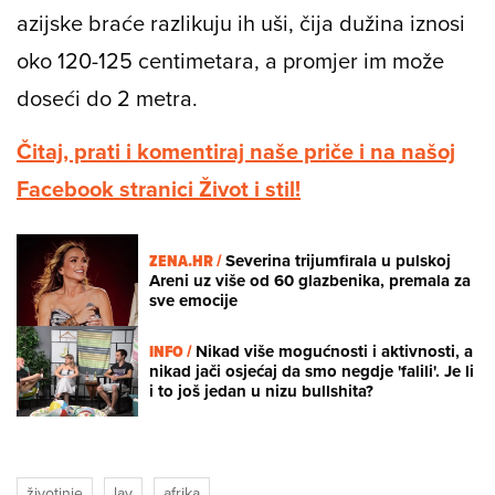
azijske braće razlikuju ih uši, čija dužina iznosi
oko 120-125 centimetara, a promjer im može
doseći do 2 metra.
Čitaj, prati i komentiraj naše priče i na našoj
Facebook stranici Život i stil!
ZENA.HR /
Severina trijumfirala u pulskoj
Areni uz više od 60 glazbenika, premala za
sve emocije
INFO /
Nikad više mogućnosti i aktivnosti, a
nikad jači osjećaj da smo negdje 'falili'. Je li
i to još jedan u nizu bullshita?
životinje
lav
afrika