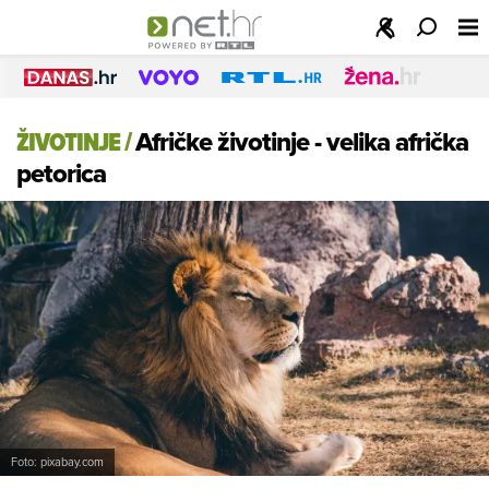
ŽIVOTINJE
/
Afričke životinje - velika afrička
petorica
Foto: pixabay.com