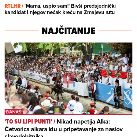
RTL.HR /
'Mama, uspio sam!' Bivši predsjednički
kandidat i njegov nećak kreću na Zmajevu rutu
NAJČITANIJE
Nikad napetija Alka:
'TO SU LIPI PUNTI'
/
Četvorica alkara idu u pripetavanje za naslov
slavodobitnika