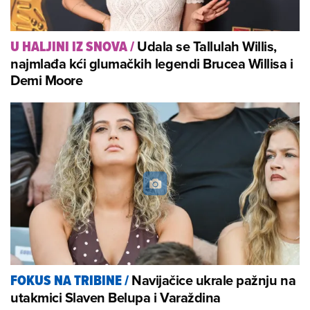
Udala se Tallulah Willis,
U HALJINI IZ SNOVA
/
najmlađa kći glumačkih legendi Brucea Willisa i
Demi Moore
Navijačice ukrale pažnju na
FOKUS NA TRIBINE
/
utakmici Slaven Belupa i Varaždina