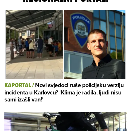
Novi svjedoci ruše policijsku verziju
KAPORTAL
/
incidenta u Karlovcu? 'Klima je radila, ljudi nisu
sami izašli van!'