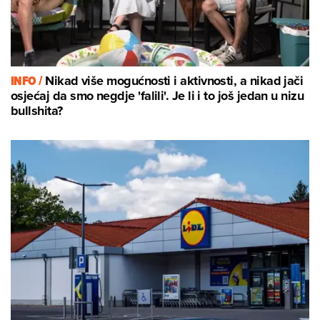
INFO /
Nikad više mogućnosti i aktivnosti, a nikad jači
osjećaj da smo negdje 'falili'. Je li i to još jedan u nizu
bullshita?