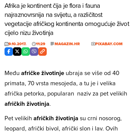
Afrika je kontinent čija je flora i fauna
najraznovrsnija na svijetu, a različitost
vegetacije afričkog kontinenta omogućuje život
cijelo nizu životinja
9.10.2017.
11:29
MAGAZIN.HR
PIXABAY.COM
Među
afričke životinje
ubraja se više od 40
primata, 70 vrsta mesojeda, a tu je i velika
afrička petorka, popularan naziv za pet velikih
afričkih životinja
.
Pet velikih
afričkih životinja
su crni nosorog,
leopard, afrički bivol, afrički slon i lav. Ovih