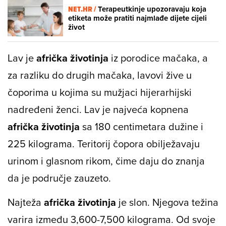
NET.HR /
Terapeutkinje upozoravaju koja
etiketa može pratiti najmlađe dijete cijeli
život
Lav je
afrička životinja
iz porodice mačaka, a
za razliku do drugih mačaka, lavovi žive u
čoporima u kojima su mužjaci hijerarhijski
nadređeni ženci. Lav je najveća kopnena
afrička životinja
sa 180 centimetara dužine i
225 kilograma. Teritorij čopora obilježavaju
urinom i glasnom rikom, čime daju do znanja
da je područje zauzeto.
Najteža
afrička životinja
je slon. Njegova težina
varira između 3,600-7,500 kilograma. Od svoje