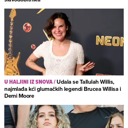
Udala se Tallulah Willis,
U HALJINI IZ SNOVA
/
najmlađa kći glumačkih legendi Brucea Willisa i
Demi Moore