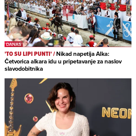
Nikad napetija Alka:
'TO SU LIPI PUNTI'
/
Četvorica alkara idu u pripetavanje za naslov
slavodobitnika