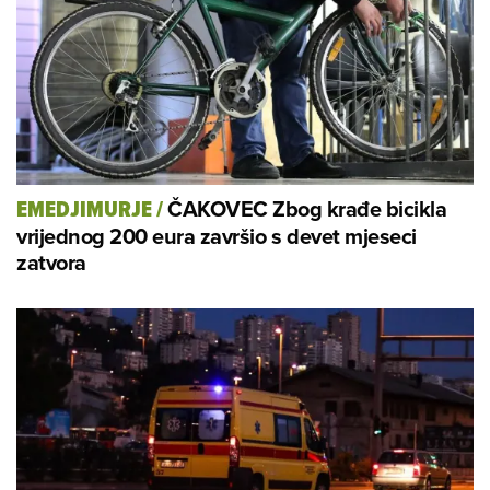
ČAKOVEC Zbog krađe bicikla
EMEDJIMURJE
/
vrijednog 200 eura završio s devet mjeseci
zatvora