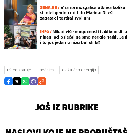
ZENA.HR /
Viralna mozgalica otkriva koliko
si inteligentna od 1 do Marina: Riješi
zadatak i testiraj svoj um
INFO /
Nikad više mogućnosti i aktivnosti, a
nikad jači osjećaj da smo negdje 'falili'. Je li
i to još jedan u nizu bullshita?
ušteda struje
pećnica
električna energija
JOŠ IZ RUBRIKE
NASLOVI KOJE NE PROPUŠTAŠ