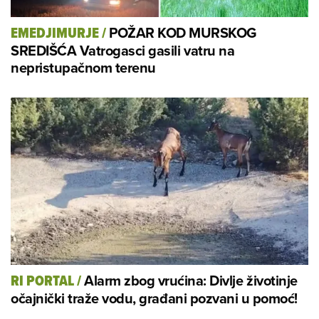
POŽAR KOD MURSKOG
EMEDJIMURJE
/
SREDIŠĆA Vatrogasci gasili vatru na
nepristupačnom terenu
Alarm zbog vrućina: Divlje životinje
RI PORTAL
/
očajnički traže vodu, građani pozvani u pomoć!