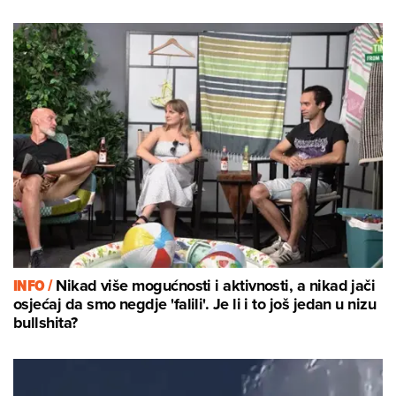
INFO /
Nikad više mogućnosti i aktivnosti, a nikad jači
osjećaj da smo negdje 'falili'. Je li i to još jedan u nizu
bullshita?