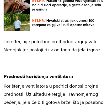
NET.HR /
Nakon 15 godina veze vjenčali se u
bolnici uoči operacije, a gesta osoblja svih
je ganula
NET.HR /
Hrvatski stručnjak donosi 100
recepata za gljive i ruši opasne mitove
Također, nije potrebno prethodno zagrijavati
štednjak jer postoji rizik od toga da jela izgore.
Prednosti korištenja ventilatora
Korištenje ventilatora u pećnici donosi brojne
prednosti. Uz uštedu energije i ravnomjernog
pečenja, jela će biti gotova brže, što je posebno