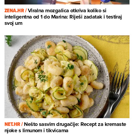
ZENA.HR /
Viralna mozgalica otkriva koliko si
inteligentna od 1 do Marina: Riješi zadatak i testiraj
svoj um
NET.HR /
Nešto sasvim drugačije: Recept za kremaste
njoke s limunom i tikvicama