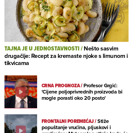
Nešto sasvim
TAJNA JE U JEDNOSTAVNOSTI
/
drugačije: Recept za kremaste njoke s limunom i
tikvicama
CRNA PROGNOZA
/
Profesor Grgić:
'Cijene poljoprivrednih proizvoda bi
mogle porasti oko 20 posto'
FRONTALNI POREMEĆAJ
/
Stiže
popuštanje vrućina, pljuskovi i