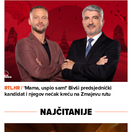
RTL.HR /
'Mama, uspio sam!' Bivši predsjednički
kandidat i njegov nećak kreću na Zmajevu rutu
NAJČITANIJE