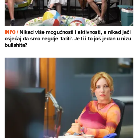
INFO /
Nikad više mogućnosti i aktivnosti, a nikad jači
osjećaj da smo negdje 'falili'. Je li i to još jedan u nizu
bullshita?