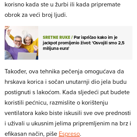
korisno kada ste u žurbi ili kada pripremate
obrok za veći broj ljudi.
SRETNE RUKE
/
Par ispričao kako im je
jackpot promijenio život: 'Osvojili smo 2,5
milijuna eura'
Također, ova tehnika pečenja omogućava da
hrskava korica i sočan unutarnji dio jela budu
postignuti s lakoćom. Kada sljedeći put budete
koristili pećnicu, razmislite o korištenju
ventilatora kako biste iskusili sve ove prednosti
i uživali u ukusnim jelima pripremljenim na brz i
efikasan način, piše
Espreso
.