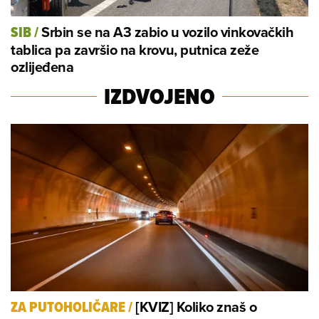
Srbin se na A3 zabio u vozilo vinkovačkih
SIB
/
tablica pa završio na krovu, putnica zeže
ozlijeđena
IZDVOJENO
[KVIZ] Koliko znaš o
ZA PUTOHOLIČARE
/