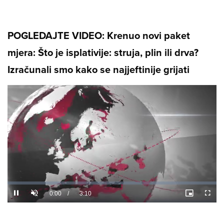
POGLEDAJTE VIDEO: Krenuo novi paket
mjera: Što je isplativije: struja, plin ili drva?
Izračunali smo kako se najjeftinije grijati
Loaded
:
0%
/
Unmute