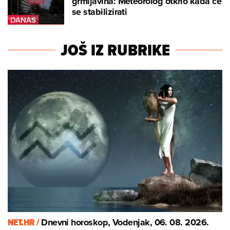
grmljavina: Meteorolog otkrio kada će
se stabilizirati
JOŠ IZ RUBRIKE
NET.HR /
Dnevni horoskop, Vodenjak, 06. 08. 2026.