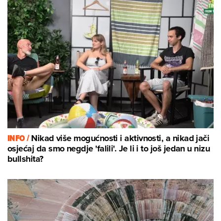
INFO /
Nikad više mogućnosti i aktivnosti, a nikad jači
osjećaj da smo negdje 'falili'. Je li i to još jedan u nizu
bullshita?