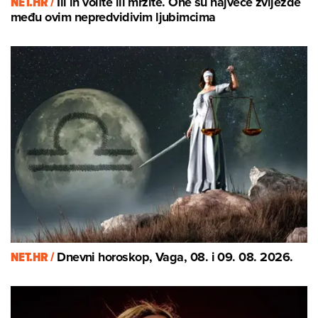
NET.HR /
Ili ih volite ili mrzite. One su najveće zvijezde
među ovim nepredvidivim ljubimcima
NET.HR /
Dnevni horoskop, Vaga, 08. i 09. 08. 2026.