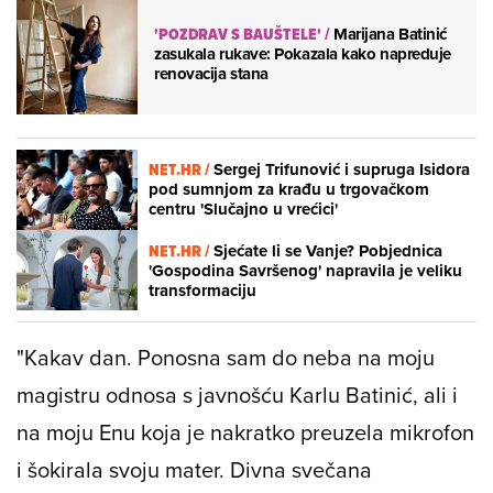
'POZDRAV S BAUŠTELE'
/
Marijana Batinić
zasukala rukave: Pokazala kako napreduje
renovacija stana
NET.HR /
Sergej Trifunović i supruga Isidora
pod sumnjom za krađu u trgovačkom
centru 'Slučajno u vrećici'
NET.HR /
Sjećate li se Vanje? Pobjednica
'Gospodina Savršenog' napravila je veliku
transformaciju
"Kakav dan. Ponosna sam do neba na moju
magistru odnosa s javnošću Karlu Batinić, ali i
na moju Enu koja je nakratko preuzela mikrofon
i šokirala svoju mater. Divna svečana