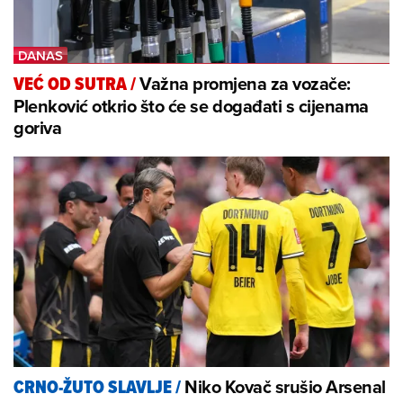
Važna promjena za vozače:
VEĆ OD SUTRA
/
Plenković otkrio što će se događati s cijenama
goriva
Niko Kovač srušio Arsenal
CRNO-ŽUTO SLAVLJE
/