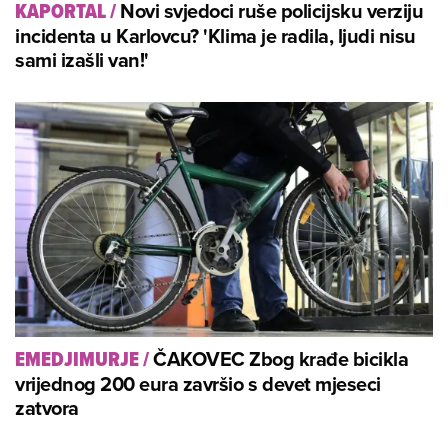
Novi svjedoci ruše policijsku verziju
KAPORTAL
/
incidenta u Karlovcu? 'Klima je radila, ljudi nisu
sami izašli van!'
ČAKOVEC Zbog krađe bicikla
EMEDJIMURJE
/
vrijednog 200 eura završio s devet mjeseci
zatvora