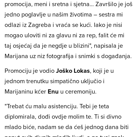
promocija, meni i sretna i sjetna… Završilo je još
jedno poglavlje u našim životima – sestra mi
odlazi iz Zagreba i vraća se kući. Iako je nisi
mogao uloviti ni za glavu ni za rep, falit će mi
taj osjećaj da je negdje u blizini", napisala je
Marijana uz niz fotografija i snimki s događanja.
Promociju je vodio
Joško
Lokas
, koji je u
jednom trenutku simpatično uključio i
Marijaninu kćer
Enu
u ceremoniju.
"Trebat ću malu asistenciju. Tebi je teta
diplomirala, dođi ovdje molim te. Ti si divno
mlado biće, nadam se da ćeš jednog dana biti