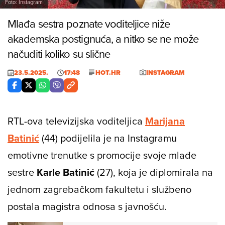
Foto: Instagram
Mlađa sestra poznate voditeljice niže
akademska postignuća, a nitko se ne može
načuditi koliko su slične
23.5.2025.
17:48
HOT.HR
INSTAGRAM
RTL-ova televizijska voditeljica
Marijana
Batinić
(44) podijelila je na Instagramu
emotivne trenutke s promocije svoje mlađe
sestre
Karle Batinić
(27), koja je diplomirala na
jednom zagrebačkom fakultetu i službeno
postala magistra odnosa s javnošću.