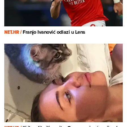
NET.HR /
Franjo Ivanović odlazi u Lens