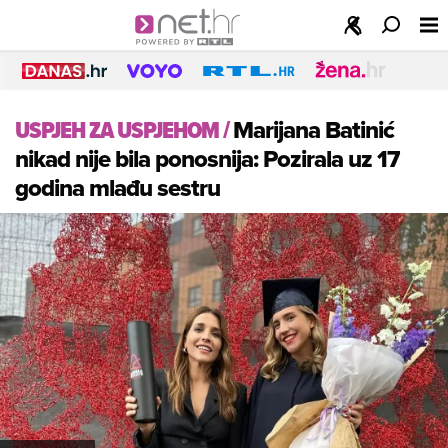
USPJEH ZA USPJEHOM
/
Marijana Batinić
nikad nije bila ponosnija: Pozirala uz 17
godina mlađu sestru