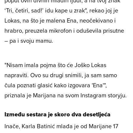
poput ovih divnih mladih ljudi, a na tvoj znak
‘Tri, četiri, sad!’ idu kape u zrak", rekao joj je
Lokas, na što je malena Ena, neočekivano i
hrabro, preuzela mikrofon i oduševila prisutne
– pa i svoju mamu.
"Nisam imala pojma što će Joško Lokas
napraviti. Ovo su drugi snimili, ja sam samo
čula poznati glasić kako izgovara 'Ena'",
priznala je Marijana na svom Instagram storyju.
Između sestara je skoro dva desetljeća
Inače, Karla Batinić mlađa je od Marijane 17