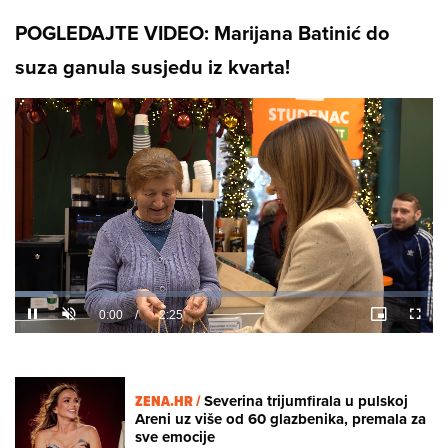
POGLEDAJTE VIDEO: Marijana Batinić do
suza ganula susjedu iz kvarta!
Loaded
:
11.94%
/
Unmute
ZENA.HR /
Severina trijumfirala u pulskoj
Areni uz više od 60 glazbenika, premala za
sve emocije