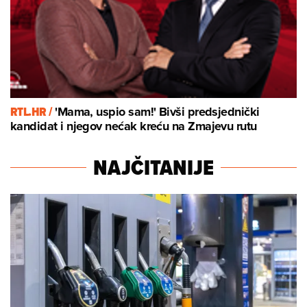
RTL.HR /
'Mama, uspio sam!' Bivši predsjednički
kandidat i njegov nećak kreću na Zmajevu rutu
NAJČITANIJE