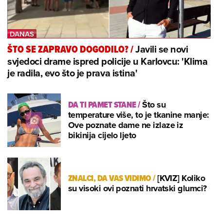
Javili se novi
ŠTO SE ZAPRAVO DOGODILO?
/
svjedoci drame ispred policije u Karlovcu: 'Klima
je radila, evo što je prava istina'
DA TI PAMET STANE
/
Što su
temperature više, to je tkanine manje:
Ove poznate dame ne izlaze iz
bikinija cijelo ljeto
ZNALCI, DA VAS VIDIMO
/
[KVIZ] Koliko
su visoki ovi poznati hrvatski glumci?