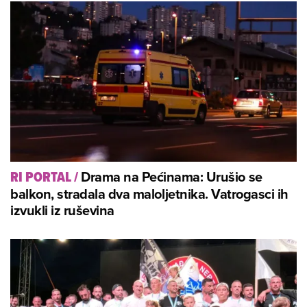
Drama na Pećinama: Urušio se
RI PORTAL
/
balkon, stradala dva maloljetnika. Vatrogasci ih
izvukli iz ruševina