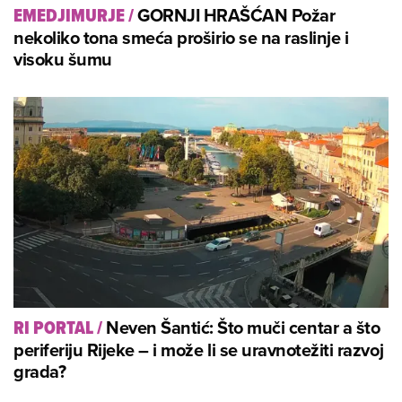
GORNJI HRAŠĆAN Požar
EMEDJIMURJE
/
nekoliko tona smeća proširio se na raslinje i
visoku šumu
Neven Šantić: Što muči centar a što
RI PORTAL
/
periferiju Rijeke – i može li se uravnotežiti razvoj
grada?