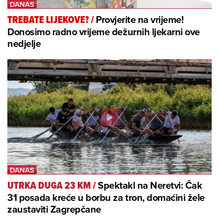
Provjerite na vrijeme!
TREBATE LIJEKOVE?
/
Donosimo radno vrijeme dežurnih ljekarni ove
nedjelje
Spektakl na Neretvi: Čak
UTRKA DUGA 23 KM
/
31 posada kreće u borbu za tron, domaćini žele
zaustaviti Zagrepčane