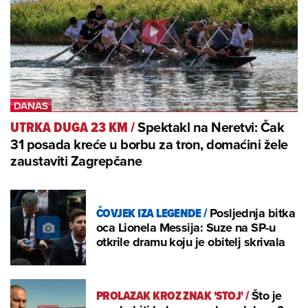
Spektakl na Neretvi: Čak
UTRKA DUGA 23 KM
/
31 posada kreće u borbu za tron, domaćini žele
zaustaviti Zagrepčane
ČOVJEK IZA LEGENDE
/
Posljednja bitka
oca Lionela Messija: Suze na SP-u
otkrile dramu koju je obitelj skrivala
PROLAZAK KROZ ZNAK 'STOJ'
/
Što je