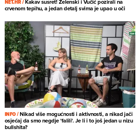
NET.HR /
Kakav susret! Zelenski i Vučić pozirali na
crvenom tepihu, a jedan detalj svima je upao u oči
INFO /
Nikad više mogućnosti i aktivnosti, a nikad jači
osjećaj da smo negdje 'falili'. Je li i to još jedan u nizu
bullshita?