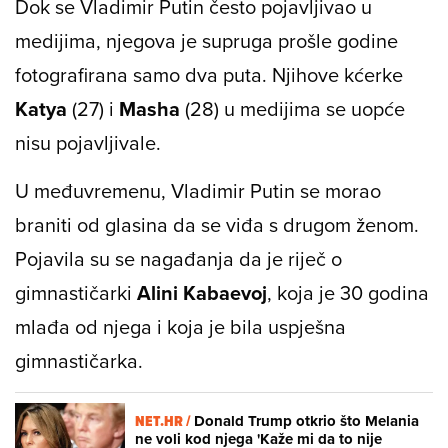
Dok se Vladimir Putin često pojavljivao u
medijima, njegova je supruga prošle godine
fotografirana samo dva puta. Njihove kćerke
Katya
(27) i
Masha
(28) u medijima se uopće
nisu pojavljivale.
U međuvremenu, Vladimir Putin se morao
braniti od glasina da se viđa s drugom ženom.
Pojavila su se nagađanja da je riječ o
gimnastičarki
Alini Kabaevoj
, koja je 30 godina
mlađa od njega i koja je bila uspješna
gimnastičarka.
NET.HR /
Donald Trump otkrio što Melania
ne voli kod njega 'Kaže mi da to nije