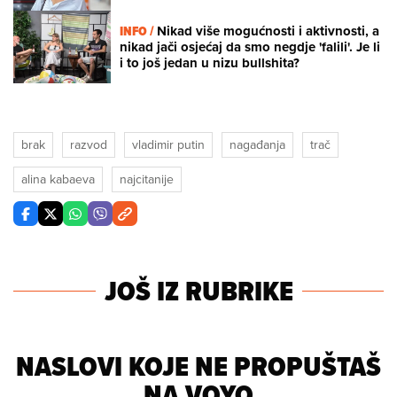
INFO /
Nikad više mogućnosti i aktivnosti, a
nikad jači osjećaj da smo negdje 'falili'. Je li
i to još jedan u nizu bullshita?
brak
razvod
vladimir putin
nagađanja
trač
alina kabaeva
najcitanije
JOŠ IZ RUBRIKE
NASLOVI KOJE NE PROPUŠTAŠ
NA VOYO