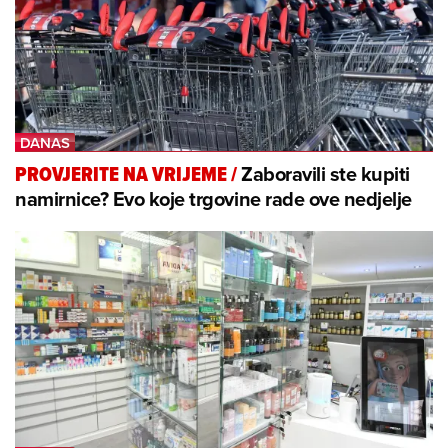
Zaboravili ste kupiti
PROVJERITE NA VRIJEME
/
namirnice? Evo koje trgovine rade ove nedjelje