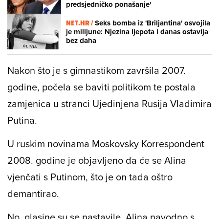
predsjedničko ponašanje'
NET.HR /
Seks bomba iz 'Briljantina' osvojila
je milijune: Njezina ljepota i danas ostavlja
bez daha
Nakon što je s gimnastikom završila 2007.
godine, počela se baviti politikom te postala
zamjenica u stranci Ujedinjena Rusija Vladimira
Putina.
U ruskim novinama
Moskovsky Korrespondent
2008. godine je objavljeno da će se Alina
vjenčati s Putinom, što je on tada oštro
demantirao.
No, glasine su se nastavile. Alina navodno s