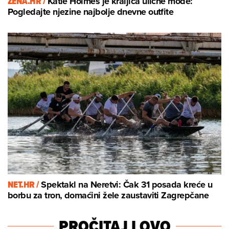
ZENA.HR /
Katie Holmes je kraljica ulične mode:
Pogledajte njezine najbolje dnevne outfite
NET.HR /
Spektakl na Neretvi: Čak 31 posada kreće u
borbu za tron, domaćini žele zaustaviti Zagrepčane
PROČITAJ I OVO