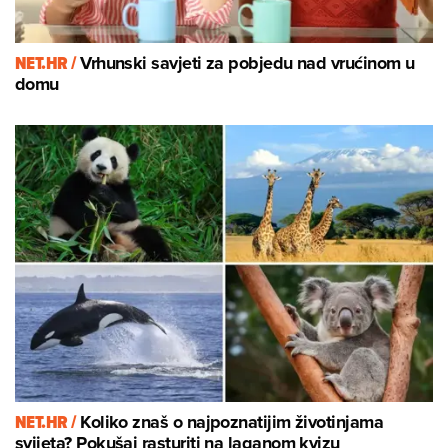
NET.HR /
Vrhunski savjeti za pobjedu nad vrućinom u
domu
NET.HR /
Koliko znaš o najpoznatijim životinjama
svijeta? Pokušaj rasturiti na laganom kvizu