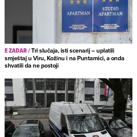
Tri slučaja, isti scenarij – uplatili
E ZADAR
/
smještaj u Viru, Kožinu i na Puntamici, a onda
shvatili da ne postoji