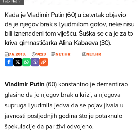
Foto: Net.hr
Kada je Vladimir Putin (60) u četvrtak objavio
da je njegov brak s Lyudmilom gotov, neke nisu
bili iznenađeni tom viješću. Šuška se da je za to
kriva gimnastičarka Alina Kabaeva (30).
7.6.2013.
14:23
NET.HR
NET.HR
Vladimir Putin
(60) konstantno je demantirao
glasine da je njegov brak u krizi, a njegova
supruga
Lyudmila
jedva da se pojavljivala u
javnosti posljednjih godina što je potaknulo
špekulacije da par živi odvojeno.