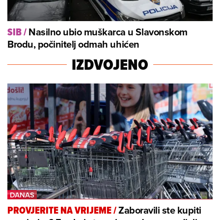
Nasilno ubio muškarca u Slavonskom
SIB
/
Brodu, počinitelj odmah uhićen
IZDVOJENO
Zaboravili ste kupiti
PROVJERITE NA VRIJEME
/