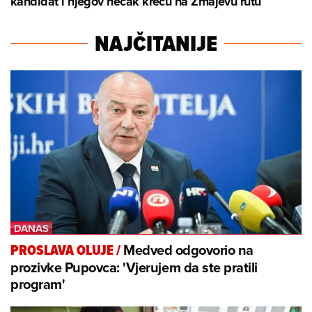
kandidat i njegov nećak kreću na Zmajevu rutu
NAJČITANIJE
Medved odgovorio na
PROSLAVA OLUJE
/
prozivke Pupovca: 'Vjerujem da ste pratili
program'