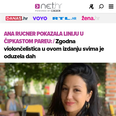
ANA RUCNER POKAZALA LINIJU U
ČIPKASTOM PAREU:
/
Zgodna
violončelistica u ovom izdanju svima je
oduzela dah