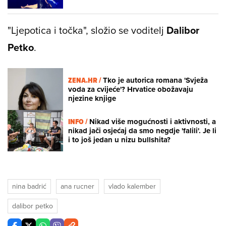
"Ljepotica i točka", složio se voditelj
Dalibor
Petko
.
ZENA.HR /
Tko je autorica romana 'Svježa
voda za cvijeće'? Hrvatice obožavaju
njezine knjige
INFO /
Nikad više mogućnosti i aktivnosti, a
nikad jači osjećaj da smo negdje 'falili'. Je li
i to još jedan u nizu bullshita?
nina badrić
ana rucner
vlado kalember
dalibor petko