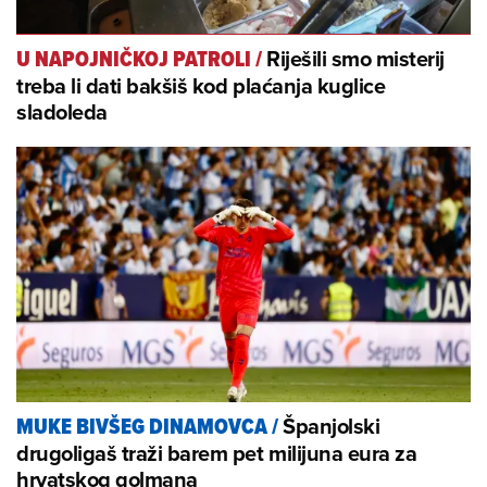
Riješili smo misterij
U NAPOJNIČKOJ PATROLI
/
treba li dati bakšiš kod plaćanja kuglice
sladoleda
Španjolski
MUKE BIVŠEG DINAMOVCA
/
drugoligaš traži barem pet milijuna eura za
hrvatskog golmana