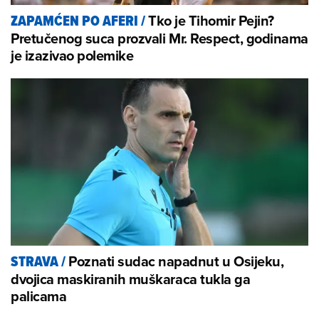
Tko je Tihomir Pejin?
ZAPAMĆEN PO AFERI
/
Pretučenog suca prozvali Mr. Respect, godinama
je izazivao polemike
Poznati sudac napadnut u Osijeku,
STRAVA
/
dvojica maskiranih muškaraca tukla ga
palicama