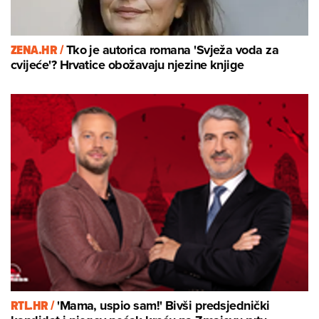
ZENA.HR /
Tko je autorica romana 'Svježa voda za
cvijeće'? Hrvatice obožavaju njezine knjige
RTL.HR /
'Mama, uspio sam!' Bivši predsjednički