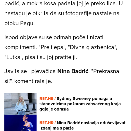
badić, a mokra kosa padala joj je preko lica. U
hastagu je otkrila da su fotografije nastale na
otoku Pagu.
Ispod objave su se odmah počeli nizati
komplimenti. "Prelijepa", "Divna glazbenica",
"Lutka", pisali su joj pratitelji.
Javila se i pjevačica
Nina Badrić
. "Prekrasna
si!", komentirala je.
NET.HR /
Sydney Sweeney pomagala
stanovnicima požarom zahvaćenog kraja
gdje je odrasla
NET.HR /
Nina Badrić nastavlja oduševljavati
izdanjima s plaže