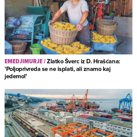
Zlatko Šverc iz D. Hrašćana:
EMEDJIMURJE
/
'Poljoprivreda se ne isplati, ali znamo kaj
jedemo!'