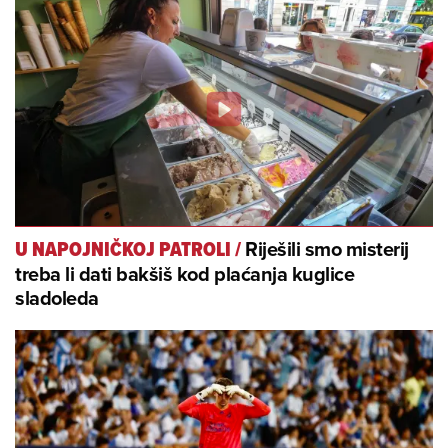
Riješili smo misterij
U NAPOJNIČKOJ PATROLI
/
treba li dati bakšiš kod plaćanja kuglice
sladoleda