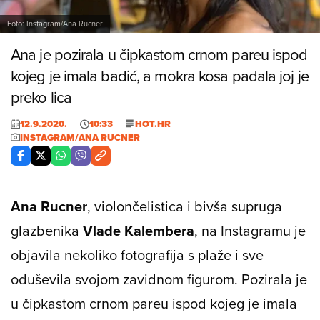
Foto: Instagram/Ana Rucner
Ana je pozirala u čipkastom crnom pareu ispod
kojeg je imala badić, a mokra kosa padala joj je
preko lica
12.9.2020.
10:33
HOT.HR
INSTAGRAM/ANA RUCNER
Ana Rucner
, violončelistica i bivša supruga
glazbenika
Vlade Kalembera
, na Instagramu je
objavila nekoliko fotografija s plaže i sve
oduševila svojom zavidnom figurom. Pozirala je
u čipkastom crnom pareu ispod kojeg je imala