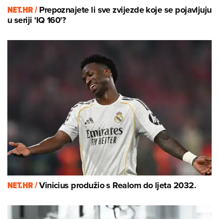
NET.HR /
Prepoznajete li sve zvijezde koje se pojavljuju
u seriji 'IQ 160'?
NET.HR /
Vinicius produžio s Realom do ljeta 2032.