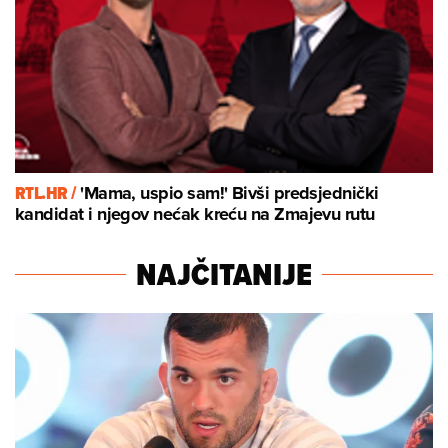
RTL.HR /
'Mama, uspio sam!' Bivši predsjednički
kandidat i njegov nećak kreću na Zmajevu rutu
NAJČITANIJE