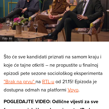
Foto: Rtl
Što će sve kandidati priznati na samom kraju i
koje će tajne otkriti – ne propustite u finalnoj
epizodi pete sezone sociološkog eksperimenta
"Brak na prvu"
na
RTL-u
od 21.15! Epizoda je
dostupna odmah na platformi
Voyo
.
POGLEDAJTE VIDEO: Odlične vijesti za sve