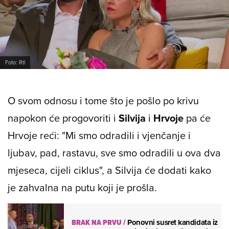
Foto: Rtl
O svom odnosu i tome što je pošlo po krivu
napokon će progovoriti i
Silvija
i
Hrvoje
pa će
Hrvoje reći: "Mi smo odradili i vjenčanje i
ljubav, pad, rastavu, sve smo odradili u ova dva
mjeseca, cijeli ciklus", a Silvija će dodati kako
je zahvalna na putu koji je prošla.
BRAK NA PRVU
/
Ponovni susret kandidata iz