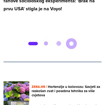
fanove sociološkog eksperimenta: 'Brak na
prvu USA' stigla je na Voyo!
Loaded
:
0%
/
Unmute
ZENA.HR /
Hortenzije u kolovozu: Savjeti za
raskošan cvat i posebna tehnika za više
cvjetova