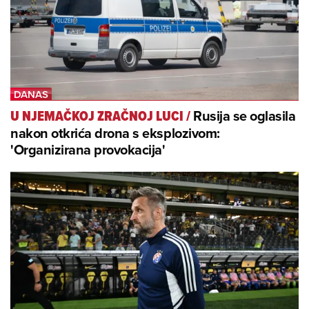
Rusija se oglasila
U NJEMAČKOJ ZRAČNOJ LUCI
/
nakon otkrića drona s eksplozivom:
'Organizirana provokacija'