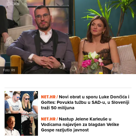
Foto: Rtl
NET.HR /
Novi obrat u sporu Luke Dončića i
Goltes: Povukla tužbu u SAD-u, u Sloveniji
traži 50 milijuna
NET.HR /
Nastup Jelene Karleuše u
Vodicama najavljen za blagdan Velike
Gospe razljutio javnost