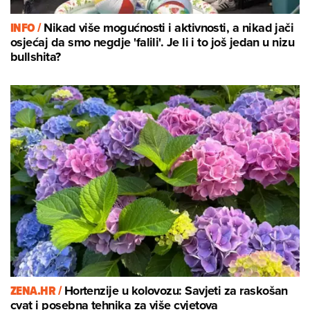
INFO /
Nikad više mogućnosti i aktivnosti, a nikad jači
osjećaj da smo negdje 'falili'. Je li i to još jedan u nizu
bullshita?
ZENA.HR /
Hortenzije u kolovozu: Savjeti za raskošan
cvat i posebna tehnika za više cvjetova