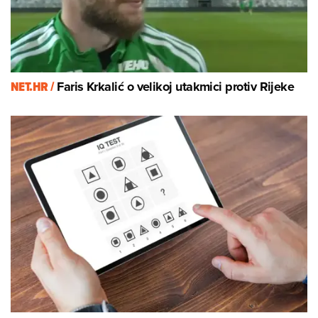
NET.HR /
Faris Krkalić o velikoj utakmici protiv Rijeke