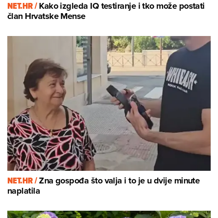
NET.HR /
Kako izgleda IQ testiranje i tko može postati
član Hrvatske Mense
NET.HR /
Zna gospođa što valja i to je u dvije minute
naplatila