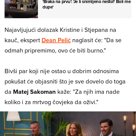
'Braka na prvu': 'Je li snimljeno nešto? Boli me
dupe'
Najavljujući dolazak Kristine i Stjepana na
kauč, ekspert
Dean Pelić
naglasit će: "Da se
odmah pripremimo, ovo će biti burno."
Bivši par koji nije ostao u dobrim odnosima
pokušat će objasniti što je sve dovelo do toga
da
Matej Sakoman
kaže: "Za njih ima nade
koliko i za mrtvog čovjeka da oživi."