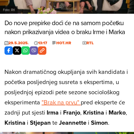
Foto: Rtl
Do nove prepirke doći će na samom početku
nakon prikazivanja videa o braku Irme i Marka
29.5.2025.
13:17
HOT.HR
RTL
Nakon dramatičnog okupljanja svih kandidata i
početka posljednjeg susreta s ekspertima, u
posljednjoj epizodi pete sezone sociološkog
eksperimenta
"Brak na prvu"
pred eksperte će
zadnji put sjesti
Irma
i
Franjo
,
Kristina
i
Marko
,
Kristina
i
Stjepan
te
Jeannette
i
Simon
.