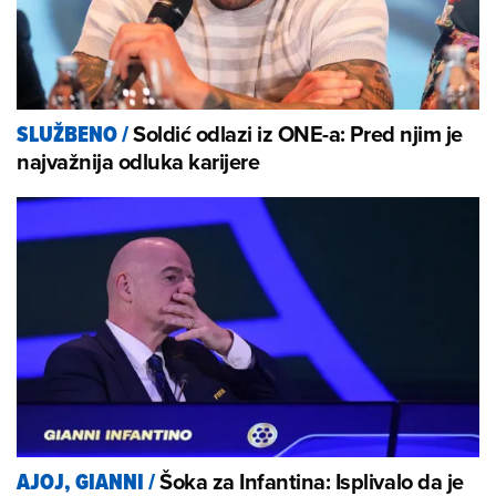
Soldić odlazi iz ONE-a: Pred njim je
SLUŽBENO
/
najvažnija odluka karijere
Šoka za Infantina: Isplivalo da je
AJOJ, GIANNI
/