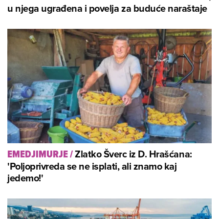
u njega ugrađena i povelja za buduće naraštaje
Zlatko Šverc iz D. Hrašćana:
EMEDJIMURJE
/
'Poljoprivreda se ne isplati, ali znamo kaj
jedemo!'