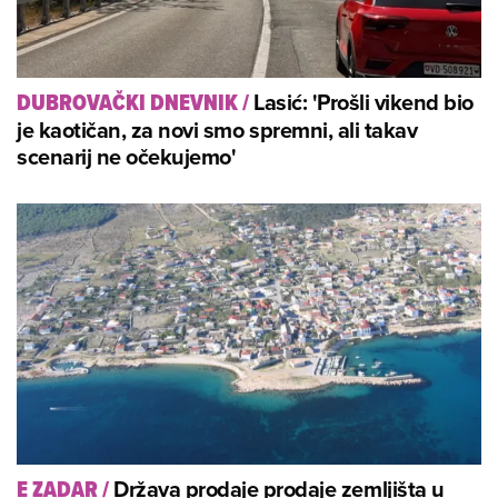
Lasić: 'Prošli vikend bio
DUBROVAČKI DNEVNIK
/
je kaotičan, za novi smo spremni, ali takav
scenarij ne očekujemo'
Država prodaje prodaje zemljišta u
E ZADAR
/