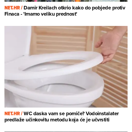
NET.HR /
Damir Kreilach otkrio kako do pobjede protiv
Finaca - 'Imamo veliku prednost'
NET.HR /
WC daska vam se pomiče? Vodoinstalater
predlaže učinkovitu metodu koja će je učvrstiti