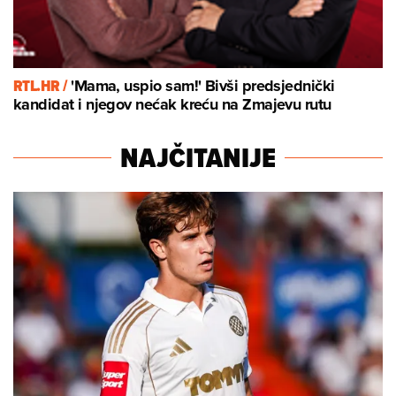
RTL.HR /
'Mama, uspio sam!' Bivši predsjednički
kandidat i njegov nećak kreću na Zmajevu rutu
NAJČITANIJE