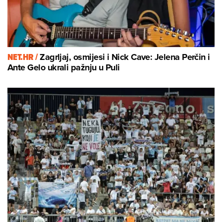
NET.HR /
Zagrljaj, osmijesi i Nick Cave: Jelena Perčin i
Ante Gelo ukrali pažnju u Puli