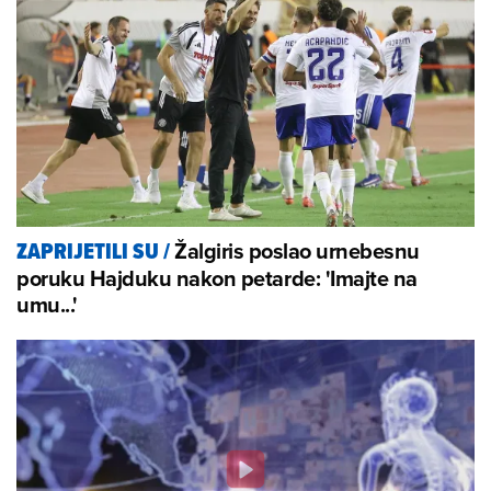
Žalgiris poslao urnebesnu
ZAPRIJETILI SU
/
poruku Hajduku nakon petarde: 'Imajte na
umu...'