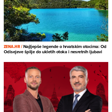
ZENA.HR /
Najljepše legende o hrvatskim otocima: Od
Odisejeve špilje do ukletih otoka i nesretnih ljubavi