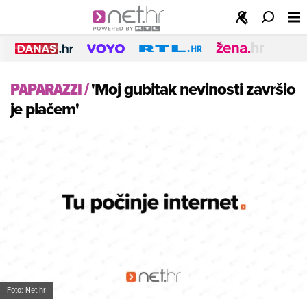
PAPARAZZI
/
'Moj gubitak nevinosti završio
je plačem'
Foto: Net.hr