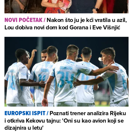
Nakon što ju je kći vratila u azil,
NOVI POČETAK
/
Lou dobiva novi dom kod Gorana i Eve Višnjić
Poznati trener analizira Rijeku
EUROPSKI ISPIT
/
i otkriva Kekovu tajnu: 'Oni su kao avion koji se
dizajnira u letu'