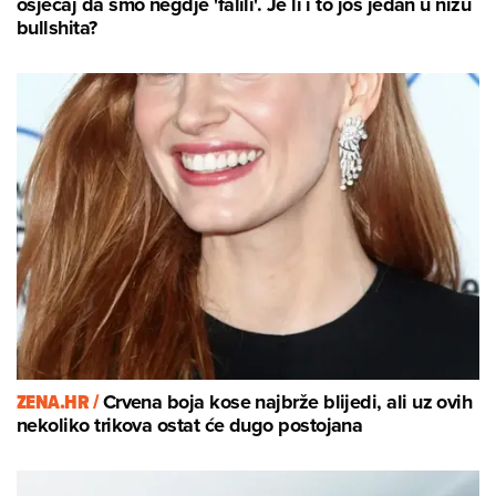
osjećaj da smo negdje 'falili'. Je li i to još jedan u nizu
bullshita?
ZENA.HR /
Crvena boja kose najbrže blijedi, ali uz ovih
nekoliko trikova ostat će dugo postojana