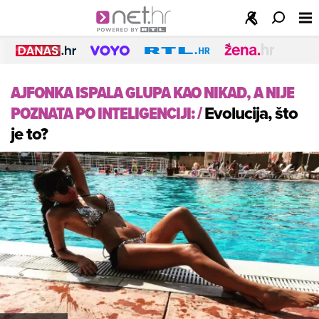
AJFONKA ISPALA GLUPA KAO NIKAD, A NIJE
POZNATA PO INTELIGENCIJI:
/
Evolucija, što
je to?