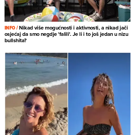
INFO /
Nikad više mogućnosti i aktivnosti, a nikad jači
osjećaj da smo negdje 'falili'. Je li i to još jedan u nizu
bullshita?