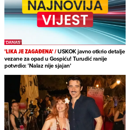
USKOK javno otkrio detalje
'LIKA JE ZAGAĐENA'
/
vezane za opad u Gospiću! Turudić ranije
potvrdio: 'Nalaz nije sjajan'