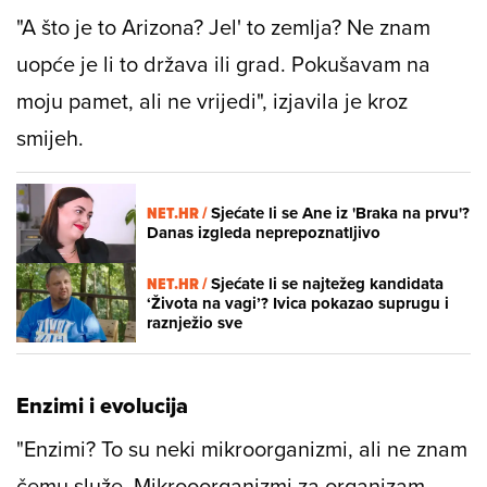
"A što je to Arizona? Jel' to zemlja? Ne znam
uopće je li to država ili grad. Pokušavam na
moju pamet, ali ne vrijedi", izjavila je kroz
smijeh.
NET.HR /
Sjećate li se Ane iz 'Braka na prvu'?
Danas izgleda neprepoznatljivo
NET.HR /
Sjećate li se najtežeg kandidata
‘Života na vagi’? Ivica pokazao suprugu i
raznježio sve
Enzimi i evolucija
"Enzimi? To su neki mikroorganizmi, ali ne znam
čemu služe. Mikrooorganizmi za organizam.