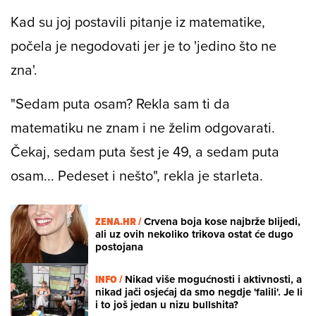
Kad su joj postavili pitanje iz matematike,
počela je negodovati jer je to 'jedino što ne
zna'.
"Sedam puta osam? Rekla sam ti da
matematiku ne znam i ne želim odgovarati.
Čekaj, sedam puta šest je 49, a sedam puta
osam... Pedeset i nešto", rekla je starleta.
ZENA.HR /
Crvena boja kose najbrže blijedi,
ali uz ovih nekoliko trikova ostat će dugo
postojana
INFO /
Nikad više mogućnosti i aktivnosti, a
nikad jači osjećaj da smo negdje 'falili'. Je li
i to još jedan u nizu bullshita?