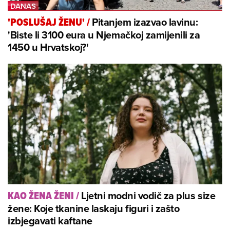
Pitanjem izazvao lavinu:
'POSLUŠAJ ŽENU'
/
'Biste li 3100 eura u Njemačkoj zamijenili za
1450 u Hrvatskoj?'
Ljetni modni vodič za plus size
KAO ŽENA ŽENI
/
žene: Koje tkanine laskaju figuri i zašto
izbjegavati kaftane