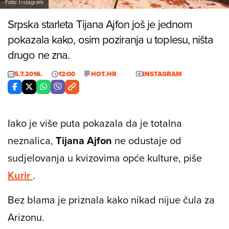
Foto: Instagram
Srpska starleta Tijana Ajfon još je jednom
pokazala kako, osim poziranja u toplesu, ništa
drugo ne zna.
5.7.2016.
12:00
HOT.HR
INSTAGRAM
Iako je više puta pokazala da je totalna
neznalica,
Tijana Ajfon
ne odustaje od
sudjelovanja u kvizovima opće kulture, piše
Kurir
.
Bez blama je priznala kako nikad nijue čula za
Arizonu.