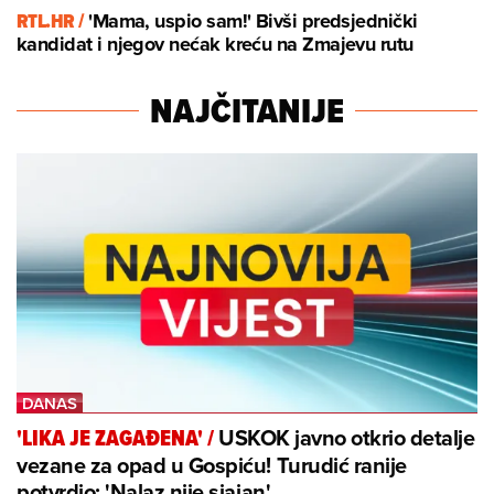
RTL.HR /
'Mama, uspio sam!' Bivši predsjednički
kandidat i njegov nećak kreću na Zmajevu rutu
NAJČITANIJE
USKOK javno otkrio detalje
'LIKA JE ZAGAĐENA'
/
vezane za opad u Gospiću! Turudić ranije
potvrdio: 'Nalaz nije sjajan'