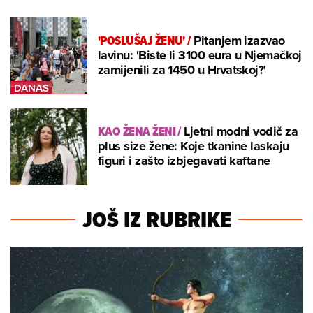
'POSLUŠAJ ŽENU'
/
Pitanjem izazvao
lavinu: 'Biste li 3100 eura u Njemačkoj
zamijenili za 1450 u Hrvatskoj?'
KAO ŽENA ŽENI
/
Ljetni modni vodič za
plus size žene: Koje tkanine laskaju
figuri i zašto izbjegavati kaftane
JOŠ IZ RUBRIKE