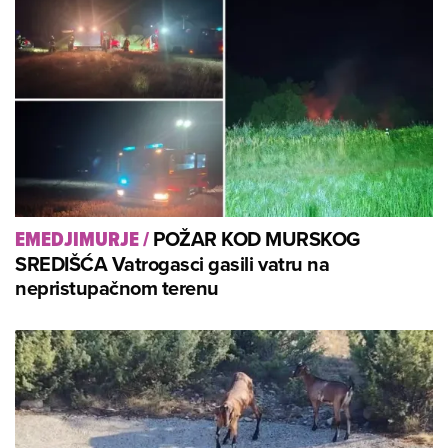
POŽAR KOD MURSKOG
EMEDJIMURJE
/
SREDIŠĆA Vatrogasci gasili vatru na
nepristupačnom terenu