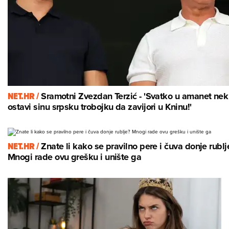
NET.HR /
Sramotni Zvezdan Terzić - 'Svatko u amanet nek
ostavi sinu srpsku trobojku da zavijori u Kninu!'
NET.HR /
Znate li kako se pravilno pere i čuva donje rublj
Mnogi rade ovu grešku i unište ga