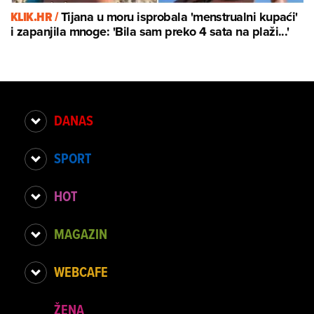
KLIK.HR /
Tijana u moru isprobala 'menstrualni kupaći'
i zapanjila mnoge: 'Bila sam preko 4 sata na plaži...'
DANAS
SPORT
HOT
MAGAZIN
WEBCAFE
ŽENA