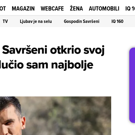
OT
MAGAZIN
WEBCAFE
ŽENA
AUTOMOBILI
IQ 
TV
Ljubav je na selu
Gospodin Savršeni
IQ 160
Savršeni otkrio svoj
dlučio sam najbolje