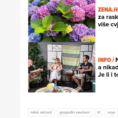
ZENA.H
za ras
više cv
INFO /
a nikad
Je li i
miloš mićović
gospodin savršeni
rtl
voyo