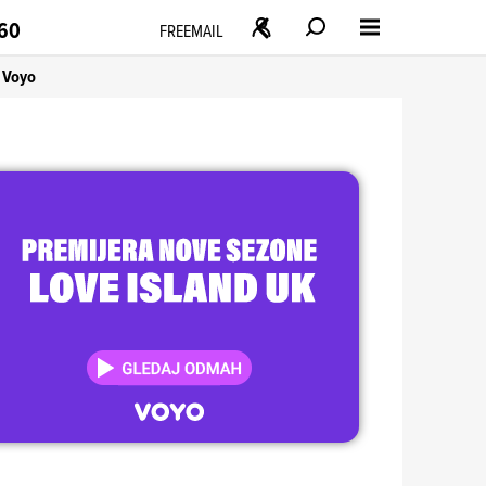
160
FREEMAIL
Voyo