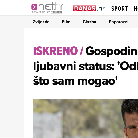
SPORT
H
Zvijezde
Film
Glazba
Paparazzi
ISKRENO
/
Gospodin 
ljubavni status: 'O
što sam mogao'