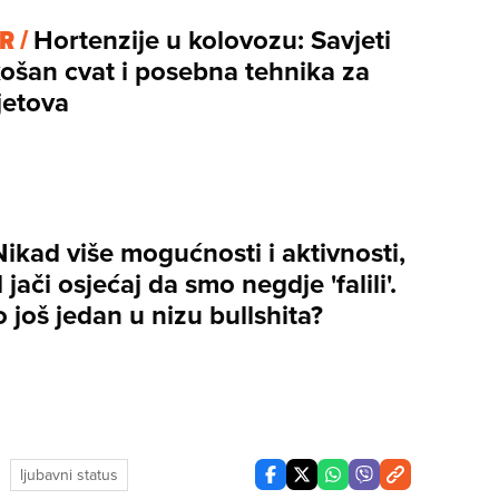
R /
Hortenzije u kolovozu: Savjeti
košan cvat i posebna tehnika za
jetova
Nikad više mogućnosti i aktivnosti,
 jači osjećaj da smo negdje 'falili'.
 to još jedan u nizu bullshita?
ljubavni status