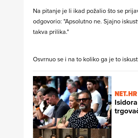
Na pitanje je li ikad požalio što se pri
odgovorio: "Apsolutno ne. Sjajno isku
takva prilika."
Osvrnuo se i na to koliko ga je to iskus
NET.HR
Isidor
trgovač