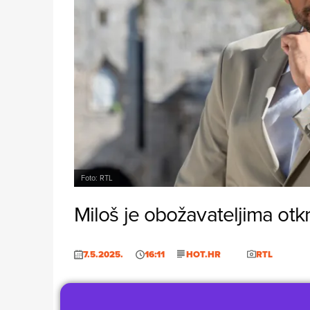
Foto: RTL
Miloš je obožavateljima otkrio
7.5.2025.
16:11
HOT.HR
RTL