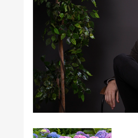
Loaded
:
8.47%
/
Unmute