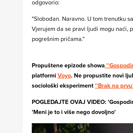
odgovorio:
"Slobodan. Naravno. U tom trenutku s
Vjerujem da se pravi ljudi mogu naći, p
pogrešnim pričama."
Propuštene epizode showa
''Gospodi
platformi
Voyo
. Ne propustite novi lj
sociološki eksperiment
''Brak na prvu'
POGLEDAJTE OVAJ VIDEO: 'Gospodin S
'Meni je to i više nego dovoljno'