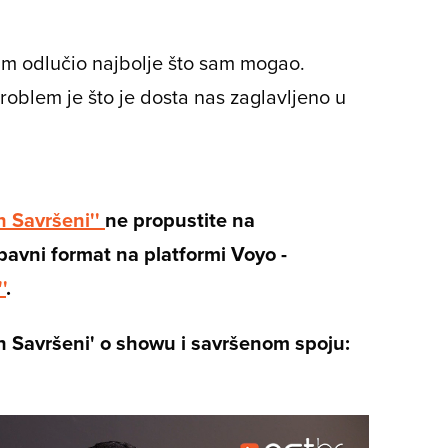
am odlučio najbolje što sam mogao.
roblem je što je dosta nas zaglavljeno u
n Savršeni''
ne propustite na
ubavni format na platformi Voyo -
'
.
avršeni' o showu i savršenom spoju: