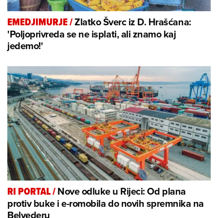
Zlatko Šverc iz D. Hrašćana:
EMEDJIMURJE
/
'Poljoprivreda se ne isplati, ali znamo kaj
jedemo!'
Nove odluke u Rijeci: Od plana
RI PORTAL
/
protiv buke i e-romobila do novih spremnika na
Belvederu