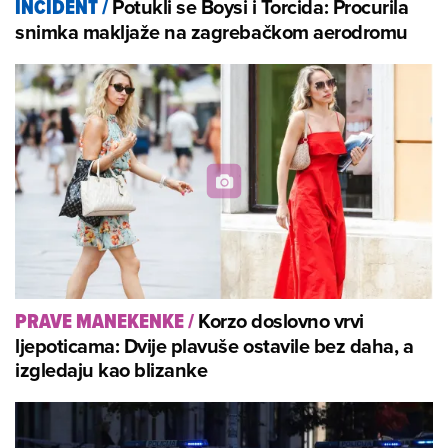
Potukli se Boysi i Torcida: Procurila
INCIDENT
/
snimka makljaže na zagrebačkom aerodromu
Korzo doslovno vrvi
PRAVE MANEKENKE
/
ljepoticama: Dvije plavuše ostavile bez daha, a
izgledaju kao blizanke