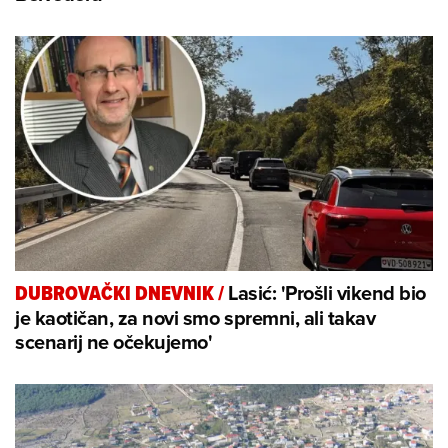
Lasić: 'Prošli vikend bio
DUBROVAČKI DNEVNIK
/
je kaotičan, za novi smo spremni, ali takav
scenarij ne očekujemo'