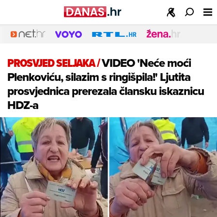
PROSVJED SELJAKA
/
VIDEO 'Neće moći
Plenkoviću, silazim s ringišpila!' Ljutita
prosvjednica prerezala člansku iskaznicu
HDZ-a