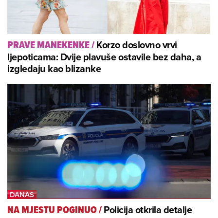
Korzo doslovno vrvi
PRAVE MANEKENKE
/
ljepoticama: Dvije plavuše ostavile bez daha, a
izgledaju kao blizanke
Policija otkrila detalje
NA MJESTU POGINUO
/