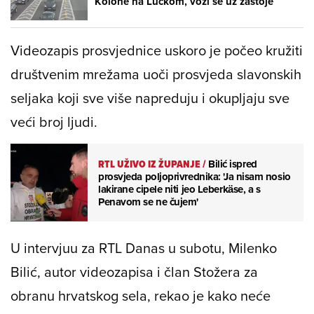
Kolone na Lučkom, vozi se uz zastoje
Videozapis prosvjednice uskoro je počeo kružiti
društvenim mrežama uoči prosvjeda slavonskih
seljaka koji sve više napreduju i okupljaju sve
veći broj ljudi.
RTL UŽIVO IZ ŽUPANJE
/
Bilić ispred
prosvjeda poljoprivrednika: 'Ja nisam nosio
lakirane cipele niti jeo Leberkäse, a s
Penavom se ne čujem'
U intervjuu za RTL Danas u subotu, Milenko
Bilić, autor videozapisa i član Stožera za
obranu hrvatskog sela, rekao je kako neće