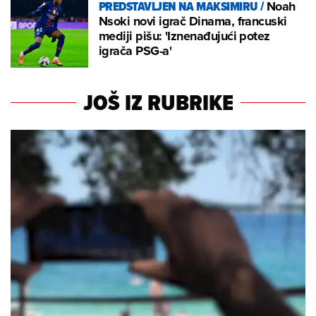
PREDSTAVLJEN NA MAKSIMIRU
/
Noah
Nsoki novi igrač Dinama, francuski
mediji pišu: 'Iznenađujući potez
igrača PSG-a'
JOŠ IZ RUBRIKE