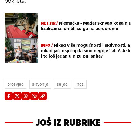
pokreta.
NET.HR /
Njemačka - Mađar skrivao kokain u
lizalicama, uhitili su ga na aerodromu
INFO /
Nikad više mogućnosti i aktivnosti, a
nikad jači osjećaj da smo negdje 'falili'. Je li
i to još jedan u nizu bullshita?
prosvjed
slavonija
seljaci
hdz
JOŠ IZ RUBRIKE