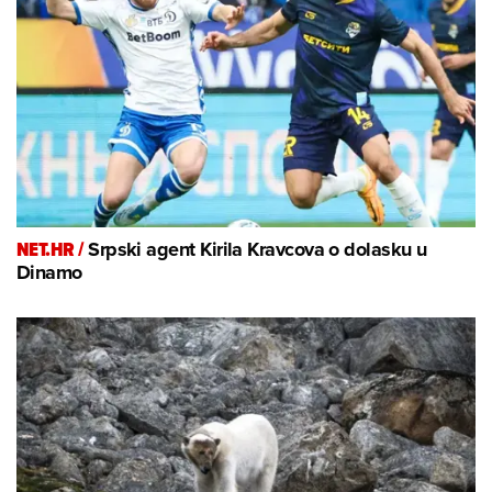
NET.HR /
Srpski agent Kirila Kravcova o dolasku u
Dinamo