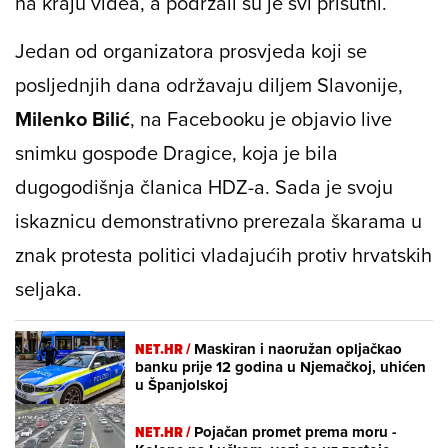
na kraju videa, a podržali su je svi prisutni.
Jedan od organizatora prosvjeda koji se
posljednjih dana održavaju diljem Slavonije,
Milenko Bilić
, na Facebooku je objavio live
snimku gospođe Dragice, koja je bila
dugogodišnja članica HDZ-a. Sada je svoju
iskaznicu demonstrativno prerezala škarama u
znak protesta politici vladajućih protiv hrvatskih
seljaka.
NET.HR /
Maskiran i naoružan opljačkao
banku prije 12 godina u Njemačkoj, uhićen
u Španjolskoj
NET.HR /
Pojačan promet prema moru -