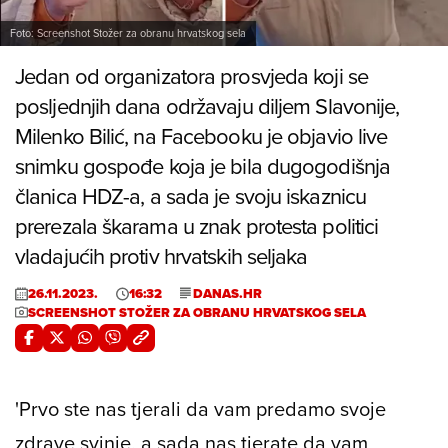
Foto: Screenshot Stožer za obranu hrvatskog sela
Jedan od organizatora prosvjeda koji se
posljednjih dana održavaju diljem Slavonije,
Milenko Bilić, na Facebooku je objavio live
snimku gospođe koja je bila dugogodišnja
članica HDZ-a, a sada je svoju iskaznicu
prerezala škarama u znak protesta politici
vladajućih protiv hrvatskih seljaka
26.11.2023.
16:32
DANAS.HR
SCREENSHOT STOŽER ZA OBRANU HRVATSKOG SELA
'Prvo ste nas tjerali da vam predamo svoje
zdrave svinje, a sada nas tjerate da vam