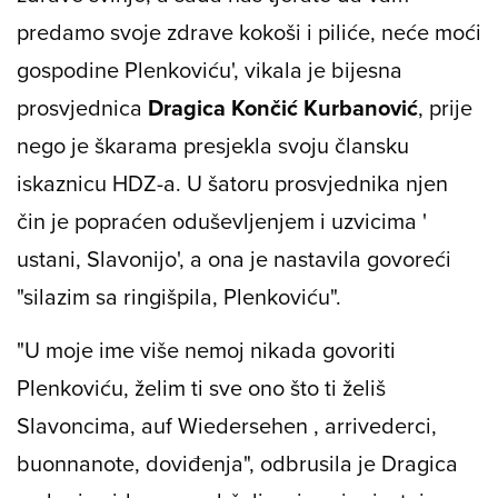
predamo svoje zdrave kokoši i piliće, neće moći
gospodine Plenkoviću', vikala je bijesna
prosvjednica
Dragica Končić Kurbanović
, prije
nego je škarama presjekla svoju člansku
iskaznicu HDZ-a. U šatoru prosvjednika njen
čin je popraćen oduševljenjem i uzvicima '
ustani, Slavonijo', a ona je nastavila govoreći
"silazim sa ringišpila, Plenkoviću".
"U moje ime više nemoj nikada govoriti
Plenkoviću, želim ti sve ono što ti želiš
Slavoncima, auf Wiedersehen , arrivederci,
buonnanote, doviđenja", odbrusila je Dragica