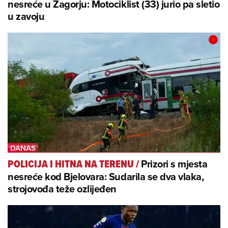
nesreće u Zagorju: Motociklist (33) jurio pa sletio
u zavoju
Prizori s mjesta
POLICIJA I HITNA NA TERENU
/
nesreće kod Bjelovara: Sudarila se dva vlaka,
strojovođa teže ozlijeđen