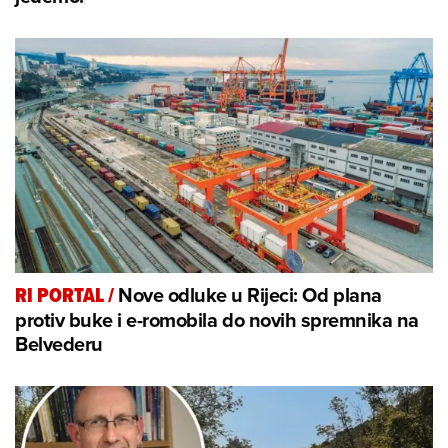
Nove odluke u Rijeci: Od plana
RI PORTAL
/
protiv buke i e-romobila do novih spremnika na
Belvederu