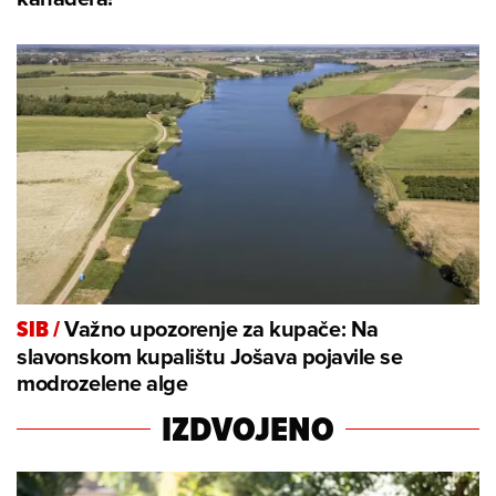
Važno upozorenje za kupače: Na
SIB
/
slavonskom kupalištu Jošava pojavile se
modrozelene alge
IZDVOJENO