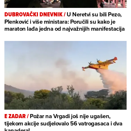
U Neretvi su bili Pezo,
DUBROVAČKI DNEVNIK
/
Plenković i više ministara: Poručili su kako je
maraton lađa jedna od najvažnijih manifestacija
Požar na Vrgadi još nije ugašen,
E ZADAR
/
tijekom akcije sudjelovalo 56 vatrogasaca i dva
kanadera!