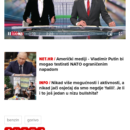
Loaded
:
6.97%
/
Unmute
NET.HR /
Američki mediji - Vladimir Putin bi
mogao testirati NATO ograničenim
napadom
INFO /
Nikad više mogućnosti i aktivnosti, a
nikad jači osjećaj da smo negdje 'falili'. Je li
i to još jedan u nizu bullshita?
benzin
gorivo