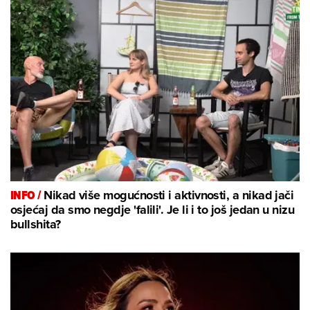
INFO /
Nikad više mogućnosti i aktivnosti, a nikad jači
osjećaj da smo negdje 'falili'. Je li i to još jedan u nizu
bullshita?