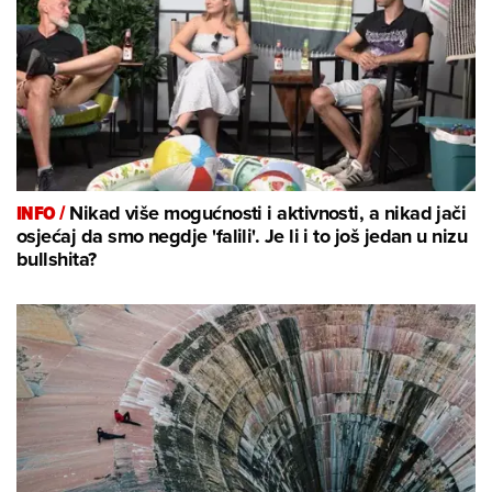
INFO /
Nikad više mogućnosti i aktivnosti, a nikad jači
osjećaj da smo negdje 'falili'. Je li i to još jedan u nizu
bullshita?