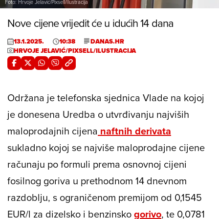
Foto: Hrvoje Jelavić/Pixsell/Ilustracija
Nove cijene vrijedit će u idućih 14 dana
13.1.2025.
10:38
DANAS.HR
HRVOJE JELAVIĆ/PIXSELL/ILUSTRACIJA
Održana je telefonska sjednica Vlade na kojoj
je donesena Uredba o utvrđivanju najviših
maloprodajnih cijena
naftnih derivata
sukladno kojoj se najviše maloprodajne cijene
računaju po formuli prema osnovnoj cijeni
fosilnog goriva u prethodnom 14 dnevnom
razdoblju, s ograničenom premijom od 0,1545
EUR/l za dizelsko i benzinsko
gorivo
, te 0,0781