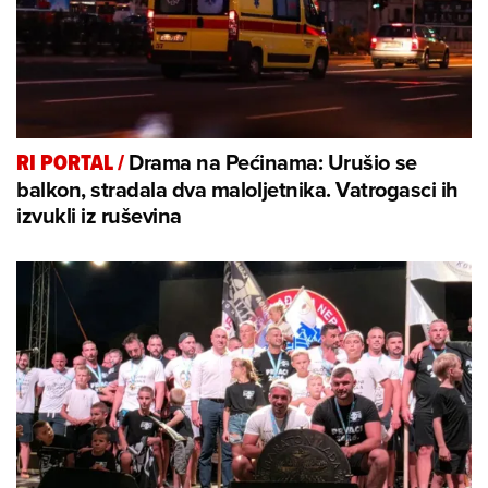
Drama na Pećinama: Urušio se
RI PORTAL
/
balkon, stradala dva maloljetnika. Vatrogasci ih
izvukli iz ruševina