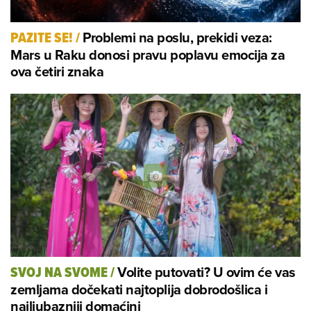
Problemi na poslu, prekidi veza:
PAZITE SE!
/
Mars u Raku donosi pravu poplavu emocija za
ova četiri znaka
Volite putovati? U ovim će vas
SVOJ NA SVOME
/
zemljama dočekati najtoplija dobrodošlica i
najljubazniji domaćini