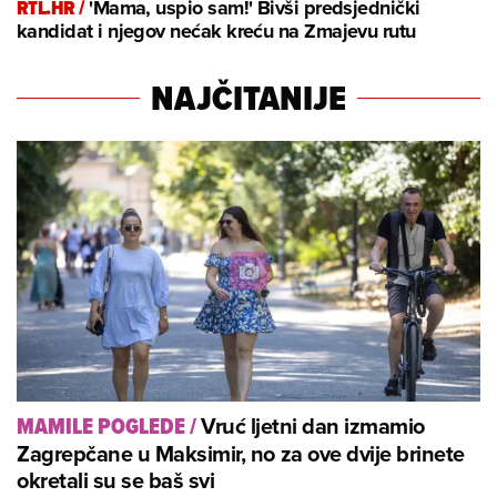
RTL.HR /
'Mama, uspio sam!' Bivši predsjednički
kandidat i njegov nećak kreću na Zmajevu rutu
NAJČITANIJE
Vruć ljetni dan izmamio
MAMILE POGLEDE
/
Zagrepčane u Maksimir, no za ove dvije brinete
okretali su se baš svi