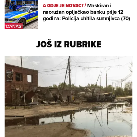
A GDJE JE NOVAC?
/
Maskiran i
naoružan opljačkao banku prije 12
godina: Policija uhitila sumnjivca (70)
JOŠ IZ RUBRIKE