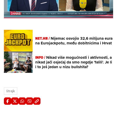
Loaded
:
16.28%
/
Unmute
NET.HR /
Nijemac osvojio 32,6 milijuna eura
na Eurojackpotu, među dobitnicima i Hrvat
INFO /
Nikad više mogućnosti i aktivnosti, a
nikad jači osjećaj da smo negdje 'falili'. Je li
i to još jedan u nizu bullshita?
štrajk