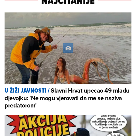
NAJČITANIJE
Slavni Hrvat upecao 49 mlađu
U ŽIŽI JAVNOSTI
/
djevojku: 'Ne mogu vjerovati da me se naziva
predatorom'