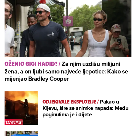
Za njim uzdišu milijuni
OŽENIO GIGI HADID?
/
žena, a on ljubi samo najveće ljepotice: Kako se
mijenjao Bradley Cooper
ODJEKIVALE EKSPLOZIJE
/
Pakao u
Kijevu, šire se snimke napada: Među
poginulima je i dijete