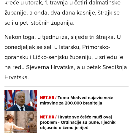
kreće u utorak, 1. travnja u četiri dalmatinske
županije, a onda, dva dana kasnije, štrajk se
seli u pet istočnih županija.
Nakon toga, u tjednu iza, slijede tri štrajka. U
ponedjeljak se seli u Istarsku, Primorsko-
goransku i Ličko-senjsku županiju, u srijedu je
na redu Sjeverna Hrvatska, a u petak Središnja
Hrvatska.
NET.HR /
Tomo Medved najavio veće
mirovine za 200.000 branitelja
NET.HR /
Hrvate sve češće muči ovaj
problem - Ordinacije su pune, liječnik
objasnio o čemu je riječ