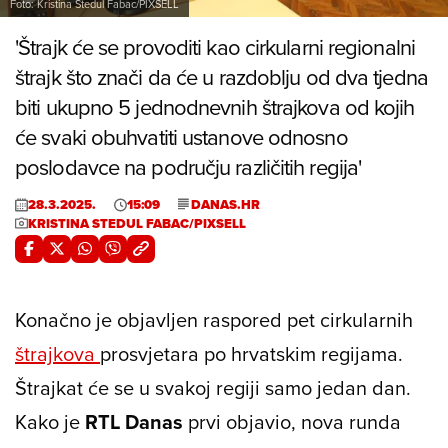
Foto: Kristina Stedul Fabac/PIXSELL
'Štrajk će se provoditi kao cirkularni regionalni
štrajk što znači da će u razdoblju od dva tjedna
biti ukupno 5 jednodnevnih štrajkova od kojih
će svaki obuhvatiti ustanove odnosno
poslodavce na području različitih regija'
28.3.2025.
15:09
DANAS.HR
KRISTINA STEDUL FABAC/PIXSELL
Konačno je objavljen raspored pet cirkularnih
štrajkova
prosvjetara po hrvatskim regijama.
Štrajkat će se u svakoj regiji samo jedan dan.
Kako je
RTL Danas
prvi objavio, nova runda