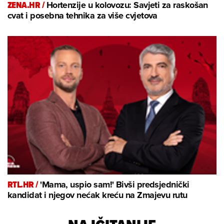
ZENA.HR /
Hortenzije u kolovozu: Savjeti za raskošan
cvat i posebna tehnika za više cvjetova
RTL.HR /
'Mama, uspio sam!' Bivši predsjednički
kandidat i njegov nećak kreću na Zmajevu rutu