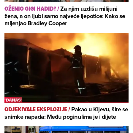
Za njim uzdišu milijuni
OŽENIO GIGI HADID?
/
žena, a on ljubi samo najveće ljepotice: Kako se
mijenjao Bradley Cooper
Pakao u Kijevu, šire se
ODJEKIVALE EKSPLOZIJE
/
snimke napada: Među poginulima je i dijete