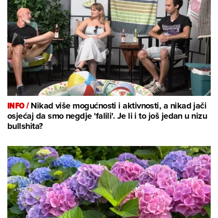
INFO /
Nikad više mogućnosti i aktivnosti, a nikad jači
osjećaj da smo negdje 'falili'. Je li i to još jedan u nizu
bullshita?