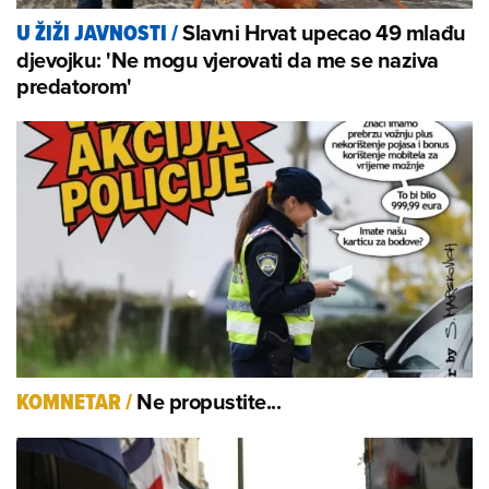
Slavni Hrvat upecao 49 mlađu
U ŽIŽI JAVNOSTI
/
djevojku: 'Ne mogu vjerovati da me se naziva
predatorom'
Ne propustite...
KOMNETAR
/