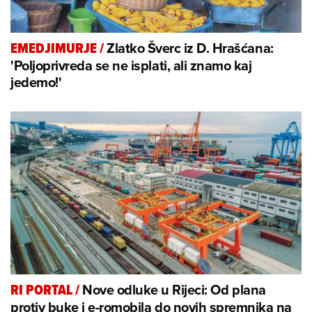
Zlatko Šverc iz D. Hrašćana:
EMEDJIMURJE
/
'Poljoprivreda se ne isplati, ali znamo kaj
jedemo!'
Nove odluke u Rijeci: Od plana
RI PORTAL
/
protiv buke i e-romobila do novih spremnika na