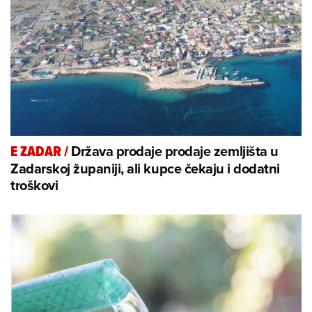
Država prodaje prodaje zemljišta u
E ZADAR
/
Zadarskoj županiji, ali kupce čekaju i dodatni
troškovi