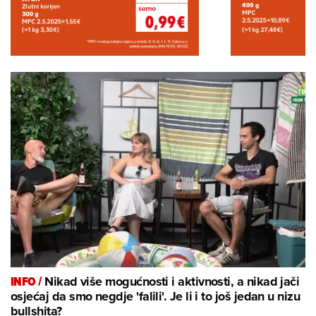
INFO /
Nikad više mogućnosti i aktivnosti, a nikad jači
osjećaj da smo negdje 'falili'. Je li i to još jedan u nizu
bullshita?