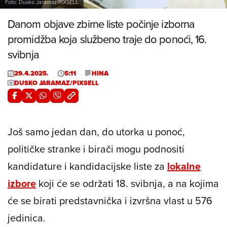
Foto: Dusko Jaramaz/PIXSELL
Danom objave zbirne liste počinje izborna
promidžba koja službeno traje do ponoći, 16.
svibnja
29.4.2025.
5:11
HINA
DUSKO JARAMAZ/PIXSELL
Još samo jedan dan, do utorka u ponoć,
političke stranke i birači mogu podnositi
kandidature i kandidacijske liste za
lokalne
izbore
koji će se održati 18. svibnja, a na kojima
će se birati predstavnička i izvršna vlast u 576
jedinica.