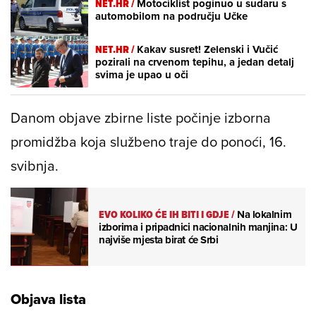
NET.HR /
Motociklist poginuo u sudaru s
automobilom na području Učke
NET.HR /
Kakav susret! Zelenski i Vučić
pozirali na crvenom tepihu, a jedan detalj
svima je upao u oči
Danom objave zbirne liste počinje izborna
promidžba koja službeno traje do ponoći, 16.
svibnja.
EVO KOLIKO ĆE IH BITI I GDJE
/
Na lokalnim
izborima i pripadnici nacionalnih manjina: U
najviše mjesta birat će Srbi
Objava lista