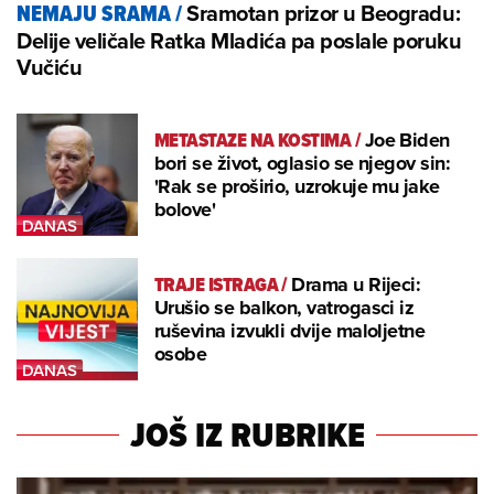
Sramotan prizor u Beogradu:
NEMAJU SRAMA
/
Delije veličale Ratka Mladića pa poslale poruku
Vučiću
METASTAZE NA KOSTIMA
/
Joe Biden
bori se život, oglasio se njegov sin:
'Rak se proširio, uzrokuje mu jake
bolove'
TRAJE ISTRAGA
/
Drama u Rijeci:
Urušio se balkon, vatrogasci iz
ruševina izvukli dvije maloljetne
osobe
JOŠ IZ RUBRIKE