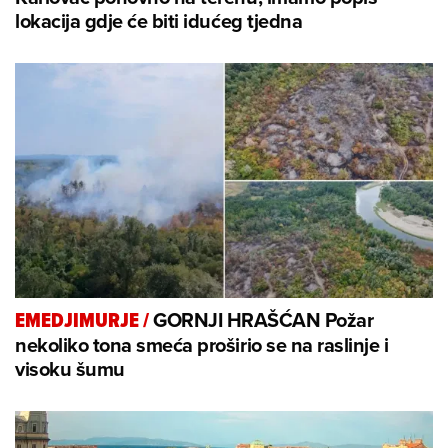
lokacija gdje će biti idućeg tjedna
GORNJI HRAŠĆAN Požar
EMEDJIMURJE
/
nekoliko tona smeća proširio se na raslinje i
visoku šumu