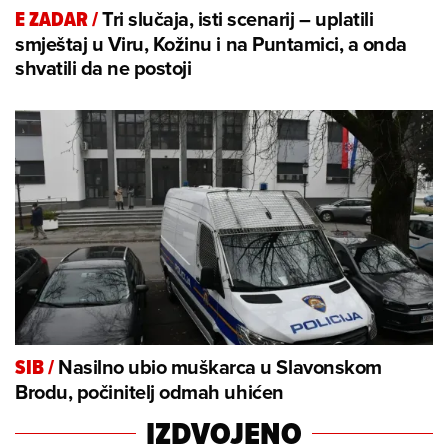
Tri slučaja, isti scenarij – uplatili
E ZADAR
/
smještaj u Viru, Kožinu i na Puntamici, a onda
shvatili da ne postoji
Nasilno ubio muškarca u Slavonskom
SIB
/
Brodu, počinitelj odmah uhićen
IZDVOJENO