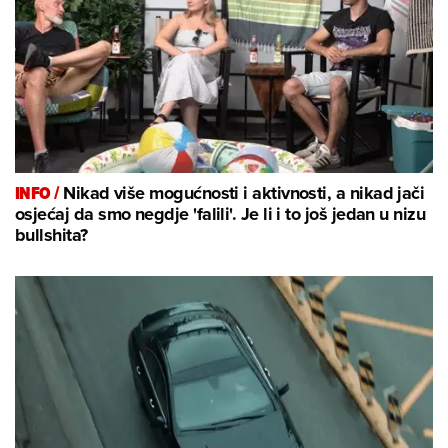
INFO /
Nikad više mogućnosti i aktivnosti, a nikad jači
osjećaj da smo negdje 'falili'. Je li i to još jedan u nizu
bullshita?