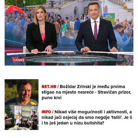
Loaded
:
10.81%
/
Unmute
NET.HR /
Božidar Zrinski je među prvima
stigao na mjesto nesreće - Stravičan prizor,
puno krvi
INFO /
Nikad više mogućnosti i aktivnosti, a
nikad jači osjećaj da smo negdje 'falili'. Je li
i to još jedan u nizu bullshita?