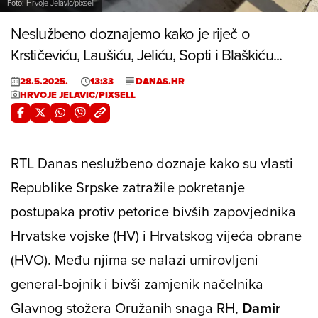
Foto: Hrvoje Jelavic/pixsell
Neslužbeno doznajemo kako je riječ o
Krstičeviću, Laušiću, Jeliću, Sopti i Blaškiću...
28.5.2025.
13:33
DANAS.HR
HRVOJE JELAVIC/PIXSELL
RTL Danas neslužbeno doznaje kako su vlasti
Republike Srpske zatražile pokretanje
postupaka protiv petorice bivših zapovjednika
Hrvatske vojske (HV) i Hrvatskog vijeća obrane
(HVO). Među njima se nalazi umirovljeni
general-bojnik i bivši zamjenik načelnika
Glavnog stožera Oružanih snaga RH,
Damir