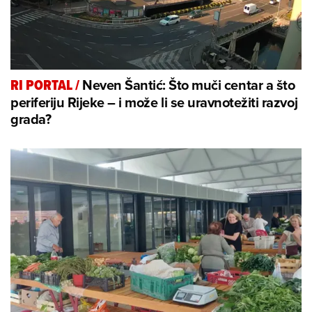
Neven Šantić: Što muči centar a što
RI PORTAL
/
periferiju Rijeke – i može li se uravnotežiti razvoj
grada?