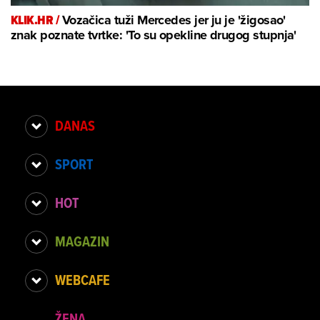
KLIK.HR /
Vozačica tuži Mercedes jer ju je 'žigosao'
znak poznate tvrtke: 'To su opekline drugog stupnja'
DANAS
SPORT
HOT
MAGAZIN
WEBCAFE
ŽENA