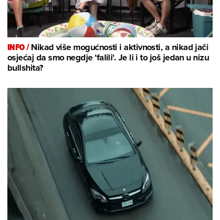
INFO /
Nikad više mogućnosti i aktivnosti, a nikad jači
osjećaj da smo negdje 'falili'. Je li i to još jedan u nizu
bullshita?