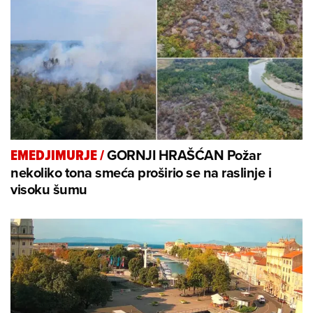
GORNJI HRAŠĆAN Požar
EMEDJIMURJE
/
nekoliko tona smeća proširio se na raslinje i
visoku šumu