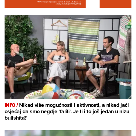
INFO /
Nikad više mogućnosti i aktivnosti, a nikad jači
osjećaj da smo negdje 'falili'. Je li i to još jedan u nizu
bullshita?