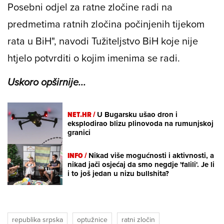
Posebni odjel za ratne zločine radi na
predmetima ratnih zločina počinjenih tijekom
rata u BiH", navodi Tužiteljstvo BiH koje nije
htjelo potvrditi o kojim imenima se radi.
Uskoro opširnije...
NET.HR /
U Bugarsku ušao dron i
eksplodirao blizu plinovoda na rumunjskoj
granici
INFO /
Nikad više mogućnosti i aktivnosti, a
nikad jači osjećaj da smo negdje 'falili'. Je li
i to još jedan u nizu bullshita?
republika srpska
optužnice
ratni zločin