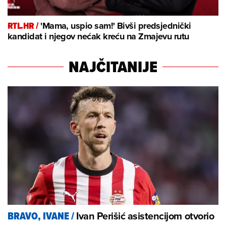
RTL.HR /
'Mama, uspio sam!' Bivši predsjednički
kandidat i njegov nećak kreću na Zmajevu rutu
NAJČITANIJE
Ivan Perišić asistencijom otvorio
BRAVO, IVANE
/