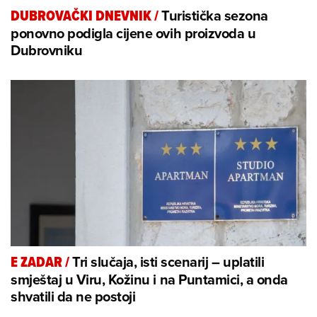
Turistička sezona
DUBROVAČKI DNEVNIK
/
ponovno podigla cijene ovih proizvoda u
Dubrovniku
Tri slučaja, isti scenarij – uplatili
E ZADAR
/
smještaj u Viru, Kožinu i na Puntamici, a onda
shvatili da ne postoji