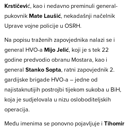
Krstičevi
ć, kao i nedavno preminuli general-
pukovnik
Mate Laušić
, nekadašnji načelnik
Uprave vojne policije u OSRH.
Na popisu traženih zapovjednika nalazi se i
general HVO-a
Mijo Jelić
, koji je s tek 22
godine predvodio obranu Mostara, kao i
general
Stanko Sopta
, ratni zapovjednik 2.
gardijske brigade HVO-a – jedne od
najistaknutijih postrojbi tijekom sukoba u BiH,
koja je sudjelovala u nizu osloboditeljskih
operacija.
Među imenima se ponovno pojavljuje i
Tihomir