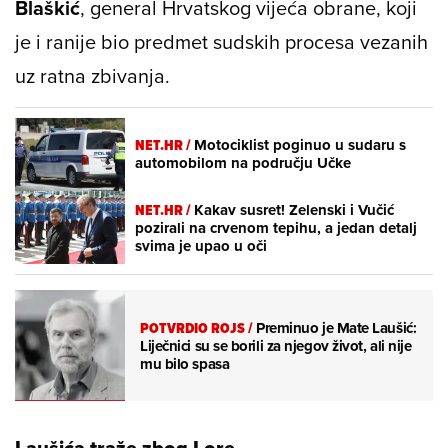
Blaškić
, general Hrvatskog vijeća obrane, koji
je i ranije bio predmet sudskih procesa vezanih
uz ratna zbivanja.
NET.HR /
Motociklist poginuo u sudaru s
automobilom na području Učke
NET.HR /
Kakav susret! Zelenski i Vučić
pozirali na crvenom tepihu, a jedan detalj
svima je upao u oči
POTVRDIO ROJS
/
Preminuo je Mate Laušić:
Liječnici su se borili za njegov život, ali nije
mu bilo spasa