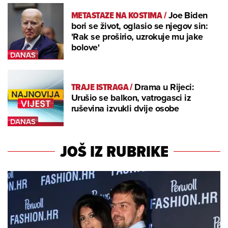
METASTAZE NA KOSTIMA
/
Joe Biden
bori se život, oglasio se njegov sin:
'Rak se proširio, uzrokuje mu jake
bolove'
TRAJE ISTRAGA
/
Drama u Rijeci:
Urušio se balkon, vatrogasci iz
ruševina izvukli dvije osobe
JOŠ IZ RUBRIKE