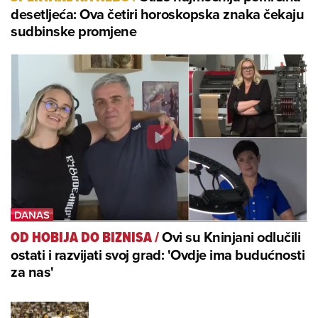
desetljeća: Ova četiri horoskopska znaka čekaju
sudbinske promjene
Ovi su Kninjani odlučili
OD HOBIJA DO BIZNISA
/
ostati i razvijati svoj grad: 'Ovdje ima budućnosti
za nas'