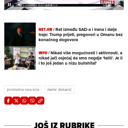
11.71%
/
Unmute
NET.HR /
Rat između SAD-a i Irana i dalje
traje: Trump prijeti, pregovori u Omanu bez
konačnog dogovora
INFO /
Nikad više mogućnosti i aktivnosti, a
nikad jači osjećaj da smo negdje 'falili'. Je li
i to još jedan u nizu bullshita?
prometna nesreća
damir dekanić
JOŠ IZ RUBRIKE