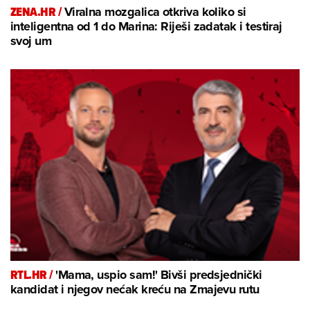
ZENA.HR /
Viralna mozgalica otkriva koliko si
inteligentna od 1 do Marina: Riješi zadatak i testiraj
svoj um
RTL.HR /
'Mama, uspio sam!' Bivši predsjednički
kandidat i njegov nećak kreću na Zmajevu rutu