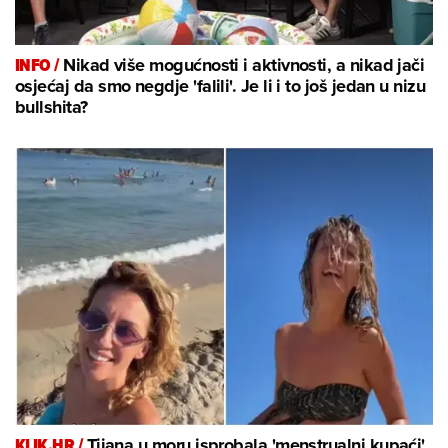
INFO /
Nikad više mogućnosti i aktivnosti, a nikad jači
osjećaj da smo negdje 'falili'. Je li i to još jedan u nizu
bullshita?
KLIK.HR /
Tijana u moru isprobala 'menstrualni kupaći'