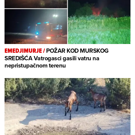
POŽAR KOD MURSKOG
EMEDJIMURJE
/
SREDIŠĆA Vatrogasci gasili vatru na
nepristupačnom terenu