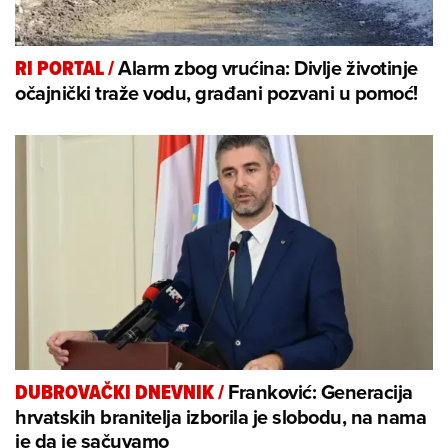
Alarm zbog vrućina: Divlje životinje
RI PORTAL
/
očajnički traže vodu, građani pozvani u pomoć!
Franković: Generacija
DUBROVAČKI DNEVNIK
/
hrvatskih branitelja izborila je slobodu, na nama
je da je sačuvamo