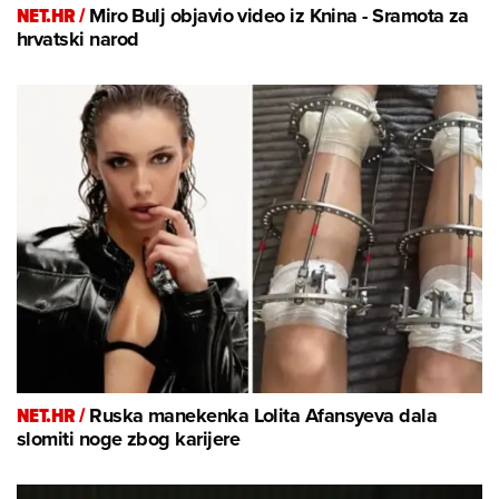
NET.HR /
Miro Bulj objavio video iz Knina - Sramota za
hrvatski narod
NET.HR /
Ruska manekenka Lolita Afansyeva dala
slomiti noge zbog karijere