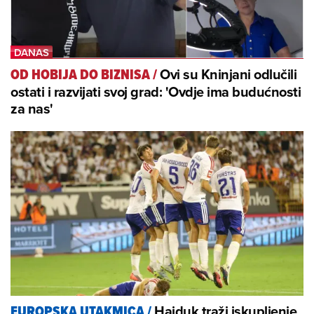
Ovi su Kninjani odlučili
OD HOBIJA DO BIZNISA
/
ostati i razvijati svoj grad: 'Ovdje ima budućnosti
za nas'
Hajduk traži iskupljenje,
EUROPSKA UTAKMICA
/