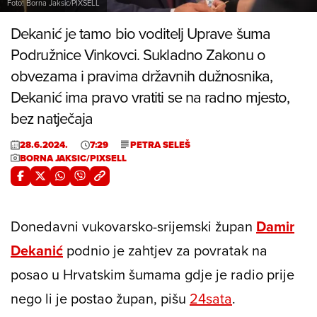
Foto: Borna Jaksic/PIXSELL
Dekanić je tamo bio voditelj Uprave šuma
Podružnice Vinkovci. Sukladno Zakonu o
obvezama i pravima državnih dužnosnika,
Dekanić ima pravo vratiti se na radno mjesto,
bez natječaja
28.6.2024.
7:29
PETRA SELEŠ
BORNA JAKSIC/PIXSELL
Donedavni vukovarsko-srijemski župan
Damir
Dekanić
podnio je zahtjev za povratak na
posao u Hrvatskim šumama gdje je radio prije
nego li je postao župan, pišu
24sata
.