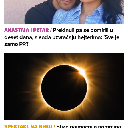
Prekinuli pa se pomirili u
ANASTAIA I PETAR
/
deset dana, a sada uzvraćaju hejterima: 'Sve je
samo PR?'
Stiže najmoćnija pomrčina
SPEKTAKL NA NEBU
/