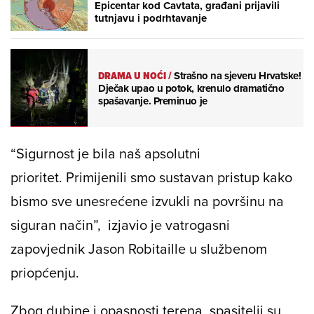
Epicentar kod Cavtata, građani prijavili
tutnjavu i podrhtavanje
DRAMA U NOĆI
/
Strašno na sjeveru Hrvatske!
Dječak upao u potok, krenulo dramatično
spašavanje. Preminuo je
“Sigurnost je bila naš apsolutni
prioritet. Primijenili smo sustavan pristup kako
bismo sve unesrećene izvukli na površinu na
siguran način”, izjavio je vatrogasni
zapovjednik Jason Robitaille u službenom
priopćenju.
Zbog dubine i opasnosti terena, spasitelji su