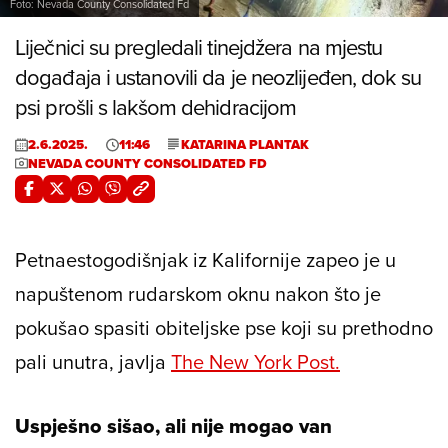
Foto: Nevada County Consolidated Fd
Liječnici su pregledali tinejdžera na mjestu
događaja i ustanovili da je neozlijeđen, dok su
psi prošli s lakšom dehidracijom
2.6.2025.
11:46
KATARINA PLANTAK
NEVADA COUNTY CONSOLIDATED FD
Petnaestogodišnjak iz Kalifornije zapeo je u
napuštenom rudarskom oknu nakon što je
pokušao spasiti obiteljske pse koji su prethodno
pali unutra, javlja
The New York Post.
Uspješno sišao, ali nije mogao van