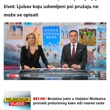
život: Ljubav koju udomljeni psi pružaju ne
može se opisati
Loaded
:
11.14%
/
Unmute
NET.HR /
Brutalno jutro u Osijeku! Muškarca
pronašli pretučenog kako leži nasred ceste