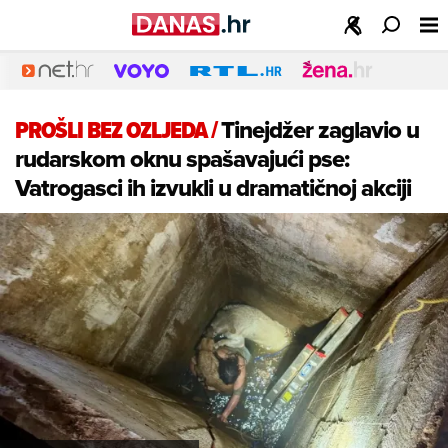
PROŠLI BEZ OZLJEDA
/
Tinejdžer zaglavio u
rudarskom oknu spašavajući pse:
Vatrogasci ih izvukli u dramatičnoj akciji