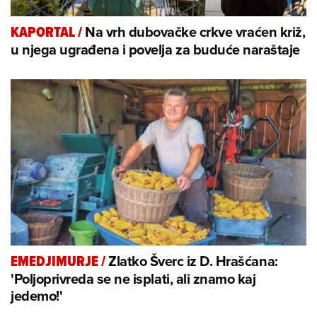
Na vrh dubovačke crkve vraćen križ,
KAPORTAL
/
u njega ugrađena i povelja za buduće naraštaje
Zlatko Šverc iz D. Hrašćana:
EMEDJIMURJE
/
'Poljoprivreda se ne isplati, ali znamo kaj
jedemo!'