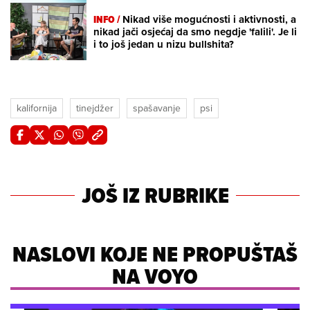
INFO /
Nikad više mogućnosti i aktivnosti, a
nikad jači osjećaj da smo negdje 'falili'. Je li
i to još jedan u nizu bullshita?
kalifornija
tinejdžer
spašavanje
psi
JOŠ IZ RUBRIKE
NASLOVI KOJE NE PROPUŠTAŠ
NA VOYO