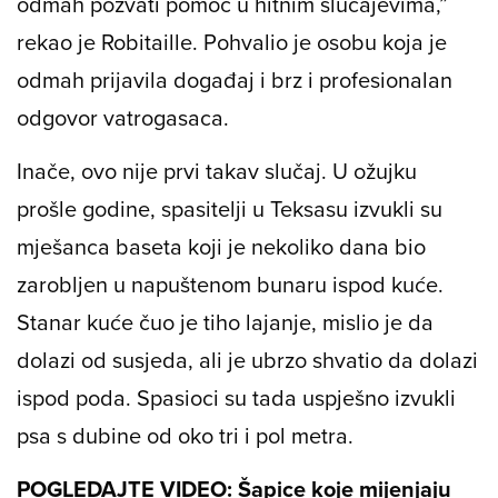
odmah pozvati pomoć u hitnim slučajevima,”
rekao je Robitaille. Pohvalio je osobu koja je
odmah prijavila događaj i brz i profesionalan
odgovor vatrogasaca.
Inače, ovo nije prvi takav slučaj. U ožujku
prošle godine, spasitelji u Teksasu izvukli su
mješanca baseta koji je nekoliko dana bio
zarobljen u napuštenom bunaru ispod kuće.
Stanar kuće čuo je tiho lajanje, mislio je da
dolazi od susjeda, ali je ubrzo shvatio da dolazi
ispod poda. Spasioci su tada uspješno izvukli
psa s dubine od oko tri i pol metra.
POGLEDAJTE VIDEO: Šapice koje mijenjaju