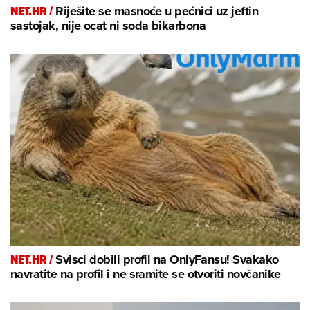
NET.HR /
Riješite se masnoće u pećnici uz jeftin
sastojak, nije ocat ni soda bikarbona
NET.HR /
Svisci dobili profil na OnlyFansu! Svakako
navratite na profil i ne sramite se otvoriti novčanike