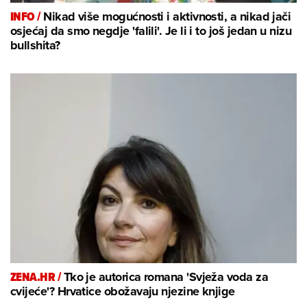
INFO /
Nikad više mogućnosti i aktivnosti, a nikad jači
osjećaj da smo negdje 'falili'. Je li i to još jedan u nizu
bullshita?
ZENA.HR /
Tko je autorica romana 'Svježa voda za
cvijeće'? Hrvatice obožavaju njezine knjige