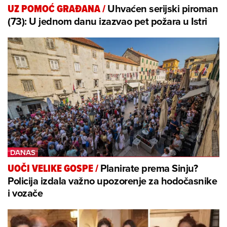
Uhvaćen serijski piroman
UZ POMOĆ GRAĐANA
/
(73): U jednom danu izazvao pet požara u Istri
Planirate prema Sinju?
UOČI VELIKE GOSPE
/
Policija izdala važno upozorenje za hodočasnike
i vozače