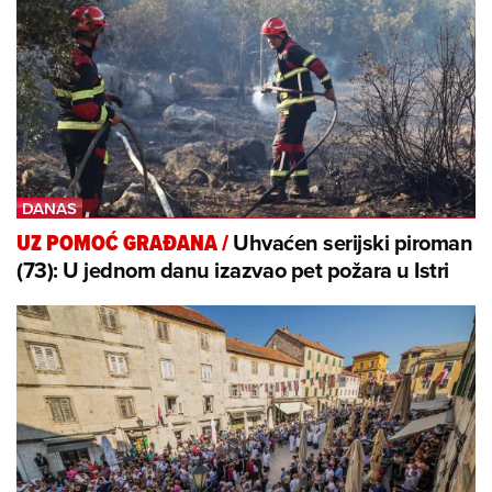
Uhvaćen serijski piroman
UZ POMOĆ GRAĐANA
/
(73): U jednom danu izazvao pet požara u Istri