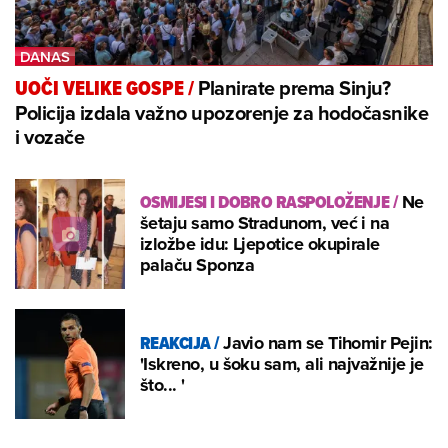
Planirate prema Sinju?
UOČI VELIKE GOSPE
/
Policija izdala važno upozorenje za hodočasnike
i vozače
OSMIJESI I DOBRO RASPOLOŽENJE
/
Ne
šetaju samo Stradunom, već i na
izložbe idu: Ljepotice okupirale
palaču Sponza
REAKCIJA
/
Javio nam se Tihomir Pejin:
'Iskreno, u šoku sam, ali najvažnije je
što... '