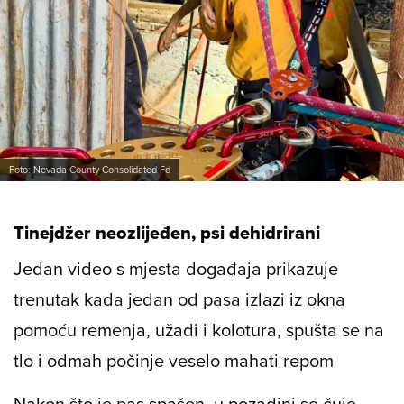
Foto: Nevada County Consolidated Fd
Tinejdžer neozlijeđen, psi dehidrirani
Jedan video s mjesta događaja prikazuje
trenutak kada jedan od pasa izlazi iz okna
pomoću remenja, užadi i kolotura, spušta se na
tlo i odmah počinje veselo mahati repom
Nakon što je pas spašen, u pozadini se čuje