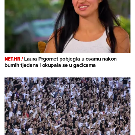
NET.HR /
Laura Prgomet pobjegla u osamu nakon
burnih tjedana i okupala se u gaćicama