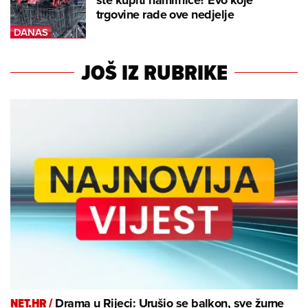
ste kupiti namirnice? Evo koje
trgovine rade ove nedjelje
JOŠ IZ RUBRIKE
NET.HR /
Drama u Rijeci: Urušio se balkon, sve žurne