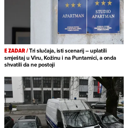
Tri slučaja, isti scenarij – uplatili
E ZADAR
/
smještaj u Viru, Kožinu i na Puntamici, a onda
shvatili da ne postoji