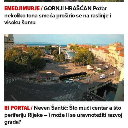
GORNJI HRAŠĆAN Požar
EMEDJIMURJE
/
nekoliko tona smeća proširio se na raslinje i
visoku šumu
Neven Šantić: Što muči centar a što
RI PORTAL
/
periferiju Rijeke – i može li se uravnotežiti razvoj
grada?