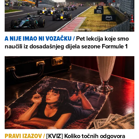
Pet lekcija koje smo
A NIJE IMAO NI VOZAČKU
/
naučili iz dosadašnjeg dijela sezone Formule 1
[KVIZ] Koliko točnih odgovora
PRAVI IZAZOV
/