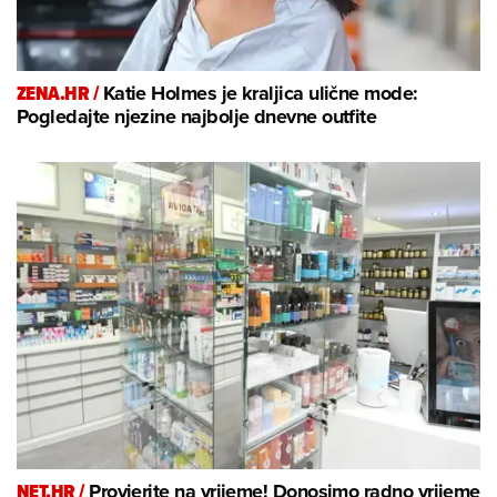
ZENA.HR /
Katie Holmes je kraljica ulične mode:
Pogledajte njezine najbolje dnevne outfite
NET.HR /
Provjerite na vrijeme! Donosimo radno vrijeme