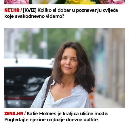
NET.HR /
[KVIZ] Koliko si dobar u poznavanju cvijeća
koje svakodnevno viđamo?
ZENA.HR /
Katie Holmes je kraljica ulične mode:
Pogledajte njezine najbolje dnevne outfite