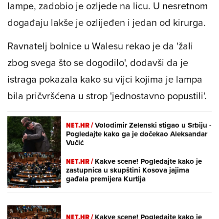
lampe, zadobio je ozljede na licu. U nesretnom
događaju lakše je ozlijeđen i jedan od kirurga.
Ravnatelj bolnice u Walesu rekao je da 'žali
zbog svega što se dogodilo', dodavši da je
istraga pokazala kako su vijci kojima je lampa
bila pričvršćena u strop 'jednostavno popustili'.
NET.HR /
Volodimir Zelenski stigao u Srbiju -
Pogledajte kako ga je dočekao Aleksandar
Vučić
NET.HR /
Kakve scene! Pogledajte kako je
zastupnica u skupštini Kosova jajima
gađala premijera Kurtija
NET.HR /
Kakve scene! Pogledajte kako je