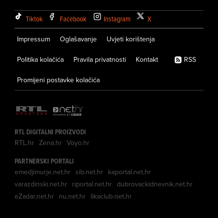
Tiktok
Facebook
Instagram
X
Impressum
Oglašavanje
Uvjeti korištenja
Politika kolačića
Pravila privatnosti
Kontakt
RSS
Promijeni postavke kolačića
RTL DIGITALNI PROIZVODI
RTL.hr
Zena.hr
Voyo.hr
PARTNERSKI PORTALI
emedjimurje.net.hr
sib.net.hr
kaportal.net.hr
varazdinski.net.hr
riportal.net.hr
dubrovackidnevnik.net.hr
eZadar.net.hr
nu.net.hr
likaclub.net.hr