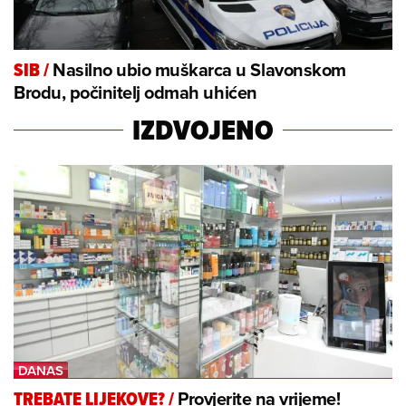
Nasilno ubio muškarca u Slavonskom
SIB
/
Brodu, počinitelj odmah uhićen
IZDVOJENO
Provjerite na vrijeme!
TREBATE LIJEKOVE?
/