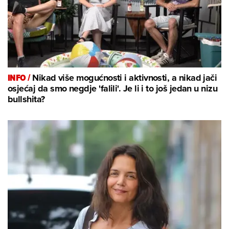
INFO /
Nikad više mogućnosti i aktivnosti, a nikad jači
osjećaj da smo negdje 'falili'. Je li i to još jedan u nizu
bullshita?