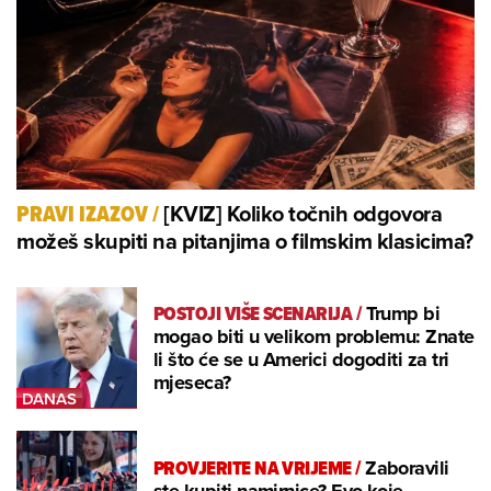
[KVIZ] Koliko točnih odgovora
PRAVI IZAZOV
/
možeš skupiti na pitanjima o filmskim klasicima?
POSTOJI VIŠE SCENARIJA
/
Trump bi
mogao biti u velikom problemu: Znate
li što će se u Americi dogoditi za tri
mjeseca?
PROVJERITE NA VRIJEME
/
Zaboravili