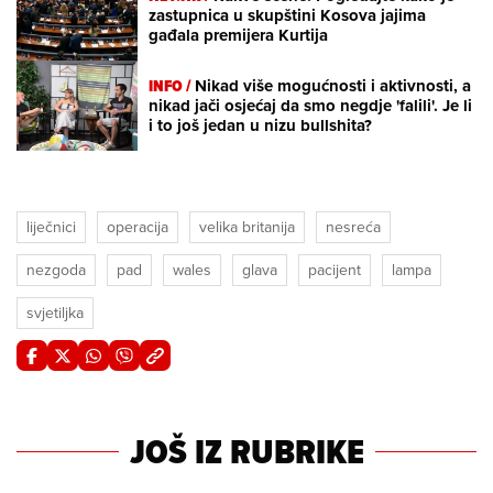
zastupnica u skupštini Kosova jajima
gađala premijera Kurtija
INFO /
Nikad više mogućnosti i aktivnosti, a
nikad jači osjećaj da smo negdje 'falili'. Je li
i to još jedan u nizu bullshita?
liječnici
operacija
velika britanija
nesreća
nezgoda
pad
wales
glava
pacijent
lampa
svjetiljka
JOŠ IZ RUBRIKE