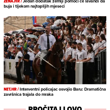
ZENA.HR /
Jedan dodatak zemlji pomoći će lavandi da
buja i tijekom najtoplijih mjeseci
NET.HR /
Interventni policajac osvojio Baru: Dramatična
završnica trajala do mraka
PROČITAJ I OVO