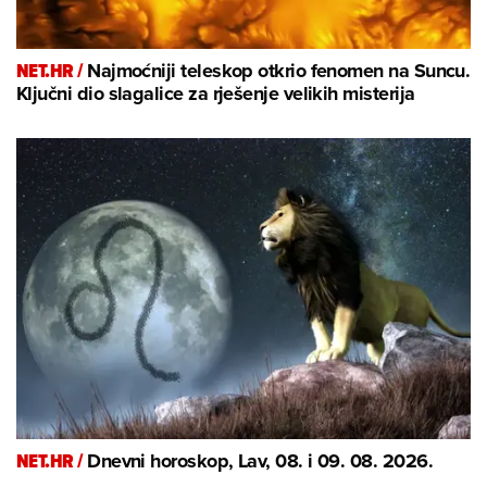
NET.HR /
Najmoćniji teleskop otkrio fenomen na Suncu.
Ključni dio slagalice za rješenje velikih misterija
NET.HR /
Dnevni horoskop, Lav, 08. i 09. 08. 2026.