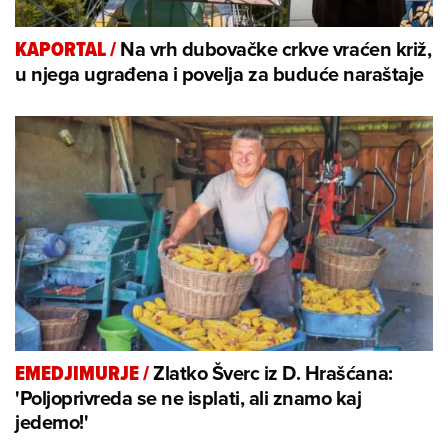
Na vrh dubovačke crkve vraćen križ,
KAPORTAL
/
u njega ugrađena i povelja za buduće naraštaje
Zlatko Šverc iz D. Hrašćana:
EMEDJIMURJE
/
'Poljoprivreda se ne isplati, ali znamo kaj
jedemo!'