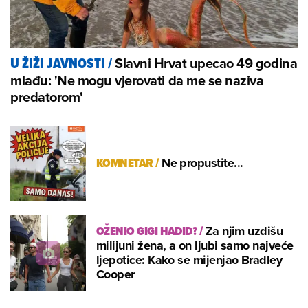
Slavni Hrvat upecao 49 godina
U ŽIŽI JAVNOSTI
/
mlađu: 'Ne mogu vjerovati da me se naziva
predatorom'
KOMNETAR
/
Ne propustite...
OŽENIO GIGI HADID?
/
Za njim uzdišu
milijuni žena, a on ljubi samo najveće
ljepotice: Kako se mijenjao Bradley
Cooper