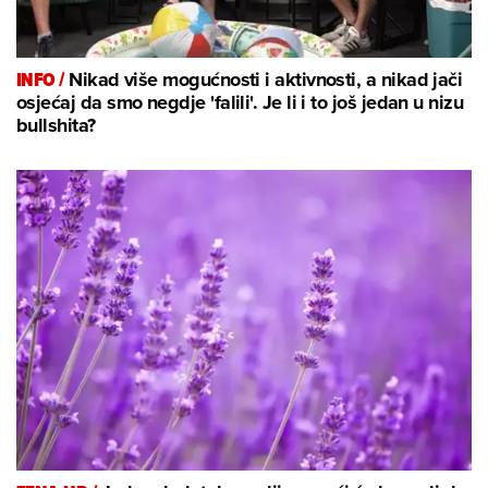
INFO /
Nikad više mogućnosti i aktivnosti, a nikad jači
osjećaj da smo negdje 'falili'. Je li i to još jedan u nizu
bullshita?