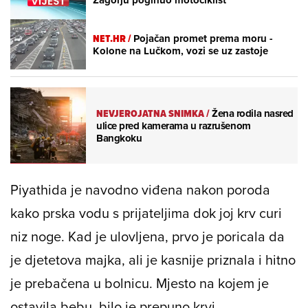
Zagorju poginuo motociklist
NET.HR /
Pojačan promet prema moru -
Kolone na Lučkom, vozi se uz zastoje
NEVJEROJATNA SNIMKA
/
Žena rodila nasred
ulice pred kamerama u razrušenom
Bangkoku
Piyathida je navodno viđena nakon poroda
kako prska vodu s prijateljima dok joj krv curi
niz noge. Kad je ulovljena, prvo je poricala da
je djetetova majka, ali je kasnije priznala i hitno
je prebačena u bolnicu. Mjesto na kojem je
ostavila bebu, bilo je prepuno krvi.