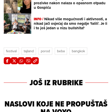
prozivke nakon nalaza o opasnom otpadu
u Gospiću
INFO /
Nikad više mogućnosti i aktivnosti, a
nikad jači osjećaj da smo negdje 'falili'. Je li
i to još jedan u nizu bullshita?
festival
tajland
porod
beba
bangkok
JOŠ IZ RUBRIKE
NASLOVI KOJE NE PROPUŠTAŠ
NA VOYO