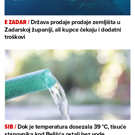
Država prodaje prodaje zemljišta u
E ZADAR
/
Zadarskoj županiji, ali kupce čekaju i dodatni
troškovi
Dok je temperatura dosezala 39 °C, tisuće
SIB
/
stanovnika kod Belišća ostali bez vode