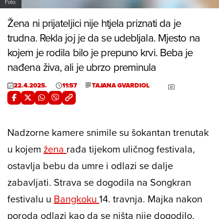
Foto:
Žena ni prijateljici nije htjela priznati da je
trudna. Rekla joj je da se udebljala. Mjesto na
kojem je rodila bilo je prepuno krvi. Beba je
nađena živa, ali je ubrzo preminula
22.4.2025.
11:57
TAJANA GVARDIOL
Nadzorne kamere snimile su šokantan trenutak
u kojem
žena
rađa tijekom uličnog festivala,
ostavlja bebu da umre i odlazi se dalje
zabavljati. Strava se dogodila na Songkran
festivalu u
Bangkoku
14. travnja. Majka nakon
poroda odlazi kao da se ništa nije dogodilo,