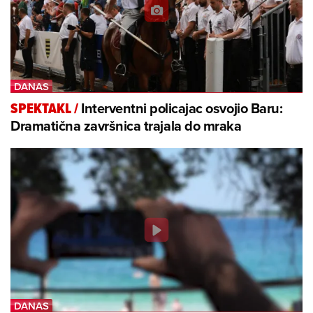
Interventni policajac osvojio Baru:
SPEKTAKL
/
Dramatična završnica trajala do mraka