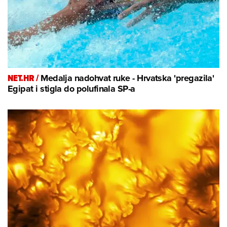
NET.HR /
Medalja nadohvat ruke - Hrvatska 'pregazila'
Egipat i stigla do polufinala SP-a