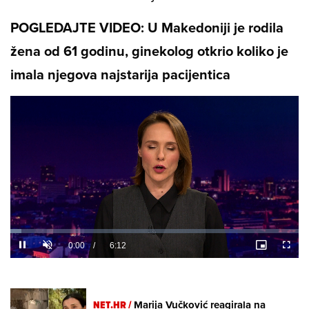
POGLEDAJTE VIDEO: U Makedoniji je rodila
žena od 61 godinu, ginekolog otkrio koliko je
imala njegova najstarija pacijentica
Loaded
:
3.88%
/
Unmute
NET.HR /
Marija Vučković reagirala na