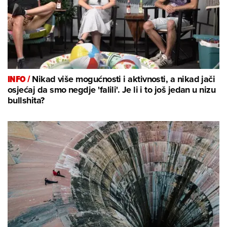
INFO /
Nikad više mogućnosti i aktivnosti, a nikad jači
osjećaj da smo negdje 'falili'. Je li i to još jedan u nizu
bullshita?