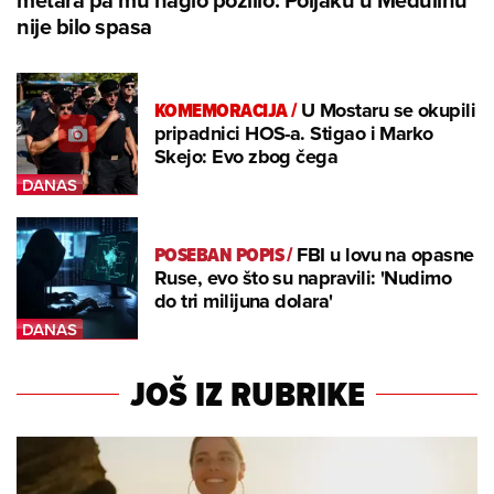
nije bilo spasa
KOMEMORACIJA
/
U Mostaru se okupili
pripadnici HOS-a. Stigao i Marko
Skejo: Evo zbog čega
POSEBAN POPIS
/
FBI u lovu na opasne
Ruse, evo što su napravili: 'Nudimo
do tri milijuna dolara'
JOŠ IZ RUBRIKE