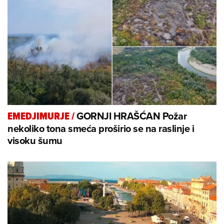
GORNJI HRAŠĆAN Požar
EMEDJIMURJE
/
nekoliko tona smeća proširio se na raslinje i
visoku šumu