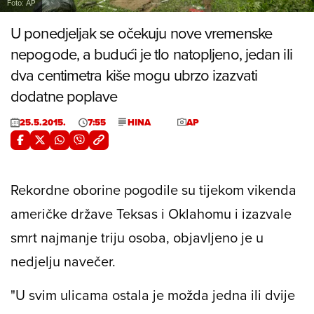
Foto: AP
U ponedjeljak se očekuju nove vremenske
nepogode, a budući je tlo natopljeno, jedan ili
dva centimetra kiše mogu ubrzo izazvati
dodatne poplave
25.5.2015.
7:55
HINA
AP
Rekordne oborine pogodile su tijekom vikenda
američke države Teksas i Oklahomu i izazvale
smrt najmanje triju osoba, objavljeno je u
nedjelju navečer.
"U svim ulicama ostala je možda jedna ili dvije