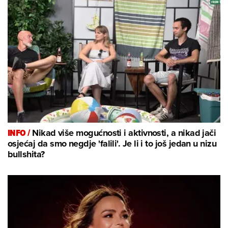
INFO /
Nikad više mogućnosti i aktivnosti, a nikad jači
osjećaj da smo negdje 'falili'. Je li i to još jedan u nizu
bullshita?