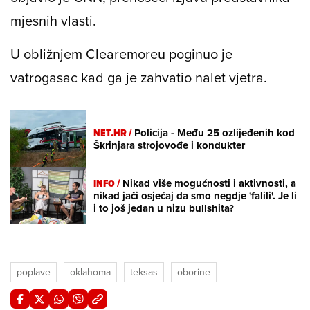
mjesnih vlasti.
U obližnjem Clearemoreu poginuo je
vatrogasac kad ga je zahvatio nalet vjetra.
NET.HR /
Policija - Među 25 ozlijeđenih kod
Škrinjara strojovođe i kondukter
INFO /
Nikad više mogućnosti i aktivnosti, a
nikad jači osjećaj da smo negdje 'falili'. Je li
i to još jedan u nizu bullshita?
poplave
oklahoma
teksas
oborine