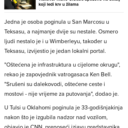
koji ledi krv u žilama
Jedna je osoba poginula u San Marcosu u
Teksasu, a najmanje dvije su nestale. Osmero
ljudi nestalo je i u Wimberleyu, također u
Teksasu, izvijestio je jedan lokalni portal.
"Oštećena je infrastruktura u cijelome okrugu",
rekao je zapovjednik vatrogasaca Ken Bell.
"Srušeni su dalekovodi, oštećene ceste i
mostovi - nije vrijeme za putovanja", dodao je.
U Tulsi u Oklahomi poginula je 33-godišnjakinja
nakon što je izgubila nadzor nad vozilom,
objavio je CNN, prenoseći izjavu predstavnika