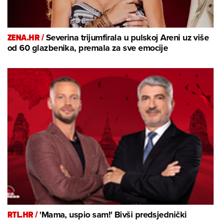
ZENA.HR /
Severina trijumfirala u pulskoj Areni uz više
od 60 glazbenika, premala za sve emocije
RTL.HR /
'Mama, uspio sam!' Bivši predsjednički