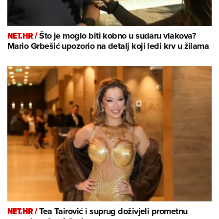
NET.HR /
Što je moglo biti kobno u sudaru vlakova?
Mario Grbešić upozorio na detalj koji ledi krv u žilama
NET.HR /
Tea Tairović i suprug doživjeli prometnu