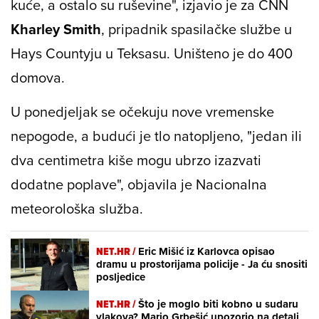
kuće, a ostalo su ruševine", izjavio je za CNN
Kharley Smith
, pripadnik spasilačke službe u
Hays Countyju u Teksasu. Uništeno je do 400
domova.
U ponedjeljak se očekuju nove vremenske
nepogode, a budući je tlo natopljeno, "jedan ili
dva centimetra kiše mogu ubrzo izazvati
dodatne poplave", objavila je Nacionalna
meteorološka služba.
NET.HR /
Eric Mišić iz Karlovca opisao
dramu u prostorijama policije - Ja ću snositi
posljedice
NET.HR /
Što je moglo biti kobno u sudaru
vlakova? Mario Grbešić upozorio na detalj