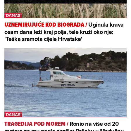
Uginula krava
UZNEMIRUJUĆE KOD BIOGRADA
/
osam dana leži kraj polja, tele kruži oko nje:
'Teška sramota cijele Hrvatske'
Ronio na više od 20
TRAGEDIJA POD MOREM
/
metara pa mu naglo pozlilo: Poljaku u Medulinu