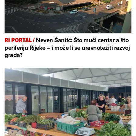
Neven Šantić: Što muči centar a što
RI PORTAL
/
periferiju Rijeke – i može li se uravnotežiti razvoj
grada?