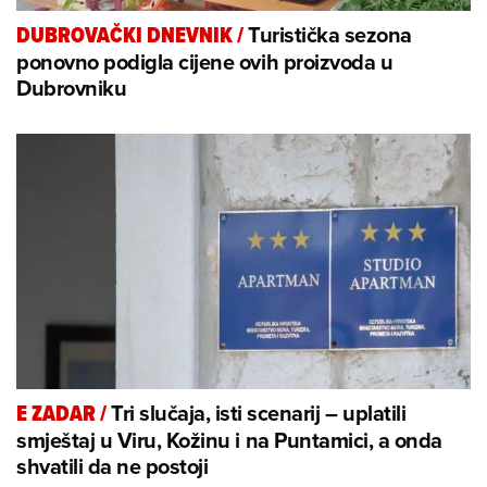
Turistička sezona
DUBROVAČKI DNEVNIK
/
ponovno podigla cijene ovih proizvoda u
Dubrovniku
Tri slučaja, isti scenarij – uplatili
E ZADAR
/
smještaj u Viru, Kožinu i na Puntamici, a onda
shvatili da ne postoji