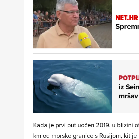
NET.HR
Spremn
POTPU
iz Sei
mršav 
Kada je prvi put uočen 2019. u blizini
km od morske granice s Rusijom, kit j