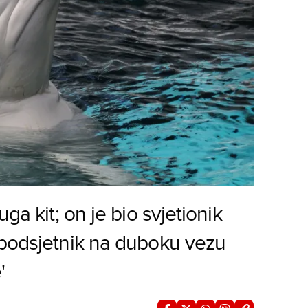
ga kit; on je bio svjetionik
 podsjetnik na duboku vezu
'