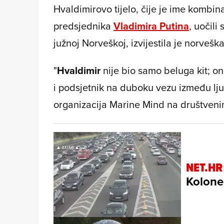
Hvaldimirovo tijelo, čije je ime kombina
predsjednika
Vladimira Putina
, uočili
južnoj Norveškoj, izvijestila je norvešk
"
Hvaldimir
nije bio samo beluga kit; on
i podsjetnik na duboku vezu između ljudi
organizacija Marine Mind na društven
NET.HR
Kolone