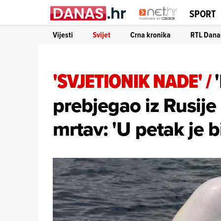
SPORT
Vijesti
Svijet
Crna kronika
RTL Dana
'SVJETIONIK NADE'
/
prebjegao iz Rusij
mrtav: 'U petak je b