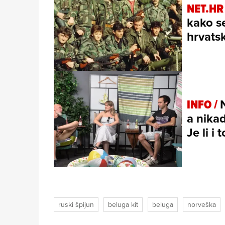
NET.HR
kako s
hrvatsk
INFO /
a nikad
Je li i
ruski špijun
beluga kit
beluga
norveška