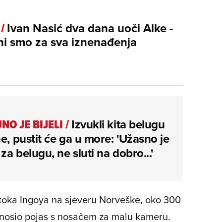
 /
Ivan Nasić dva dana uoči Alke -
i smo za sva iznenađenja
NO JE BIJELI
/
Izvukli kita belugu
ne, pustit će ga u more: 'Užasno je
za belugu, ne sluti na dobro...'
 otoka Ingoya na sjeveru Norveške, oko 300
e nosio pojas s nosačem za malu kameru.