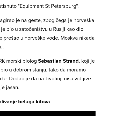
utisnuto "Equipment St Petersburg".
 reagirao je na geste, zbog čega je norveška
je bio u zatočeništvu u Rusiji kao dio
 je prešao u norveške vode. Moskva nikada
u.
NRK morski biolog
Sebastian Strand
, koji je
š bio u dobrom stanju, tako da moramo
aže. Dodao je da na životinji nisu vidljive
je jasan.
ivanje beluga kitova