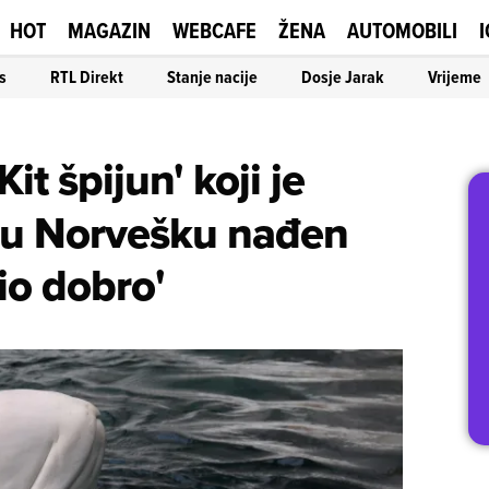
HOT
MAGAZIN
WEBCAFE
ŽENA
AUTOMOBILI
I
s
RTL Direkt
Stanje nacije
Dosje Jarak
Vrijeme
'Kit špijun' koji je
e u Norvešku nađen
io dobro'