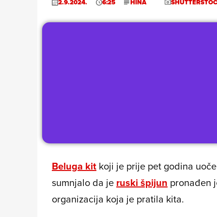
2.9.2024.
6:25
HINA
SHUTTERSTO
Beluga kit
koji je prije pet godina uoč
sumnjalo da je
ruski špijun
pronađen je
organizacija koja je pratila kita.