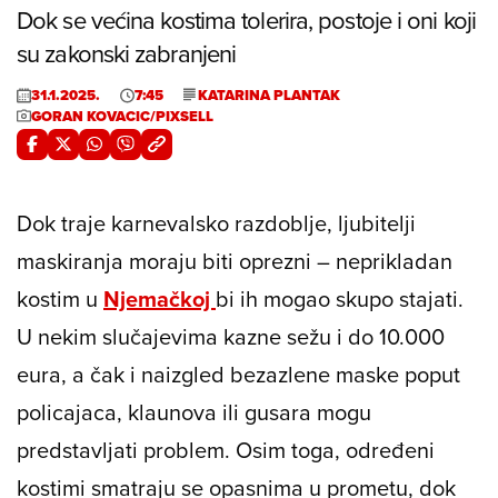
Dok se većina kostima tolerira, postoje i oni koji
su zakonski zabranjeni
31.1.2025.
7:45
KATARINA PLANTAK
GORAN KOVACIC/PIXSELL
Dok traje karnevalsko razdoblje, ljubitelji
maskiranja moraju biti oprezni – neprikladan
kostim u
Njemačkoj
bi ih mogao skupo stajati.
U nekim slučajevima kazne sežu i do 10.000
eura, a čak i naizgled bezazlene maske poput
policajaca, klaunova ili gusara mogu
predstavljati problem. Osim toga, određeni
kostimi smatraju se opasnima u prometu, dok