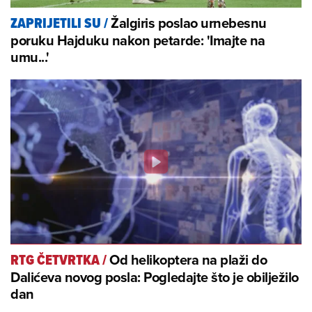
Žalgiris poslao urnebesnu
ZAPRIJETILI SU
/
poruku Hajduku nakon petarde: 'Imajte na
umu...'
Od helikoptera na plaži do
RTG ČETVRTKA
/
Dalićeva novog posla: Pogledajte što je obilježilo
dan