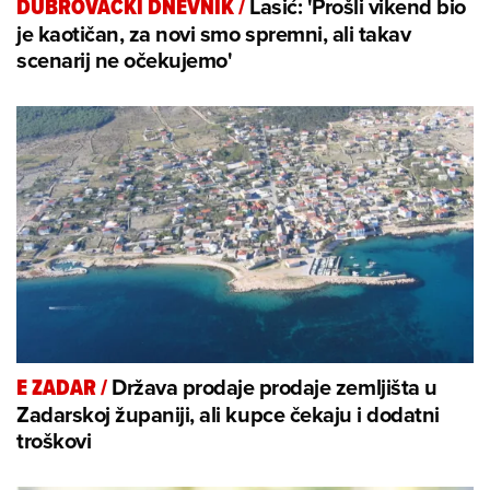
Lasić: 'Prošli vikend bio
DUBROVAČKI DNEVNIK
/
je kaotičan, za novi smo spremni, ali takav
scenarij ne očekujemo'
Država prodaje prodaje zemljišta u
E ZADAR
/
Zadarskoj županiji, ali kupce čekaju i dodatni
troškovi