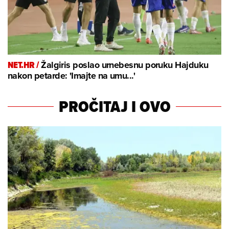
NET.HR /
Žalgiris poslao urnebesnu poruku Hajduku
nakon petarde: 'Imajte na umu...'
PROČITAJ I OVO