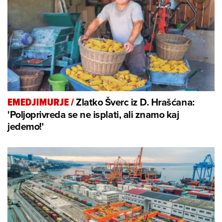
Zlatko Šverc iz D. Hrašćana:
EMEDJIMURJE
/
'Poljoprivreda se ne isplati, ali znamo kaj
jedemo!'