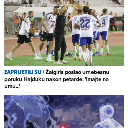
Žalgiris poslao urnebesnu
ZAPRIJETILI SU
/
poruku Hajduku nakon petarde: 'Imajte na
umu...'