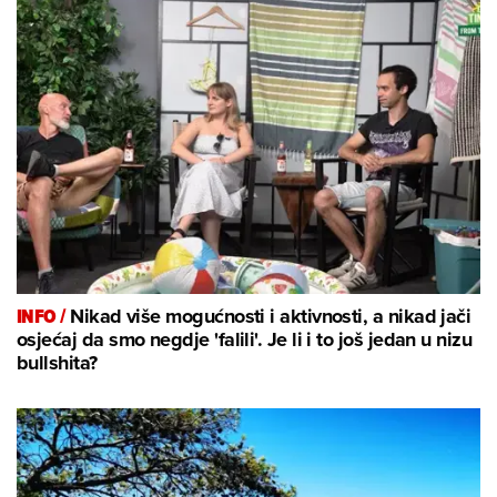
INFO /
Nikad više mogućnosti i aktivnosti, a nikad jači
osjećaj da smo negdje 'falili'. Je li i to još jedan u nizu
bullshita?