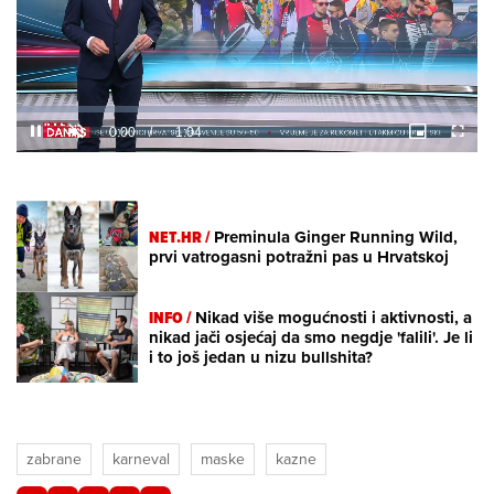
Loaded
:
22.77%
/
Unmute
NET.HR /
Preminula Ginger Running Wild,
prvi vatrogasni potražni pas u Hrvatskoj
INFO /
Nikad više mogućnosti i aktivnosti, a
nikad jači osjećaj da smo negdje 'falili'. Je li
i to još jedan u nizu bullshita?
zabrane
karneval
maske
kazne