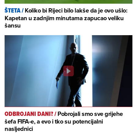
Koliko bi Rijeci bilo lakše da je ovo ušlo:
ŠTETA
/
Kapetan u zadnjim minutama zapucao veliku
šansu
Pobrojali smo sve grijehe
ODBROJANI DANI?
/
šefa FIFA-e, a evo i tko su potencijalni
nasljednici