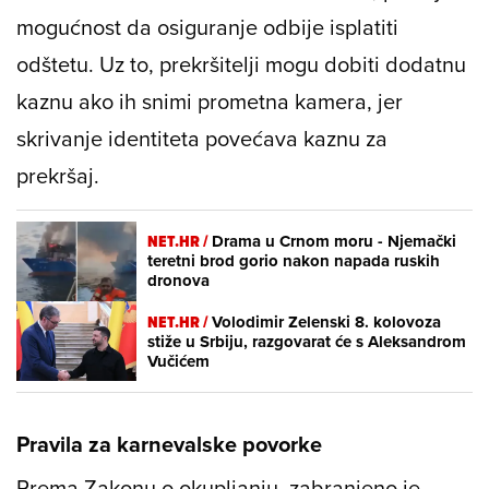
mogućnost da osiguranje odbije isplatiti
odštetu. Uz to, prekršitelji mogu dobiti dodatnu
kaznu ako ih snimi prometna kamera, jer
skrivanje identiteta povećava kaznu za
prekršaj.
NET.HR /
Drama u Crnom moru - Njemački
teretni brod gorio nakon napada ruskih
dronova
NET.HR /
Volodimir Zelenski 8. kolovoza
stiže u Srbiju, razgovarat će s Aleksandrom
Vučićem
Pravila za karnevalske povorke
Prema Zakonu o okupljanju, zabranjeno je