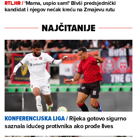
RTL.HR /
'Mama, uspio sam!' Bivši predsjednički
kandidat i njegov nećak kreću na Zmajevu rutu
NAJČITANIJE
Rijeka gotovo sigurno
KONFERENCIJSKA LIGA
/
saznala idućeg protivnika ako prođe Ilves