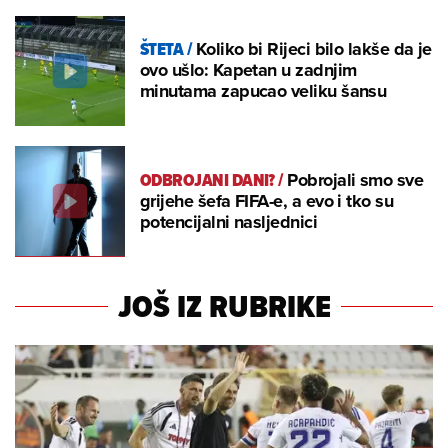
ŠTETA
/
Koliko bi Rijeci bilo lakše da je
ovo ušlo: Kapetan u zadnjim
minutama zapucao veliku šansu
ODBROJANI DANI?
/
Pobrojali smo sve
grijehe šefa FIFA-e, a evo i tko su
potencijalni nasljednici
JOŠ IZ RUBRIKE