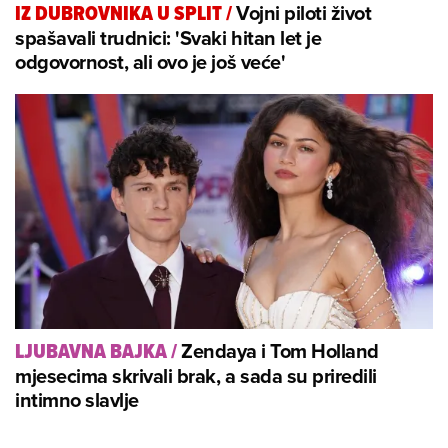
Vojni piloti život
IZ DUBROVNIKA U SPLIT
/
spašavali trudnici: 'Svaki hitan let je
odgovornost, ali ovo je još veće'
Zendaya i Tom Holland
LJUBAVNA BAJKA
/
mjesecima skrivali brak, a sada su priredili
intimno slavlje