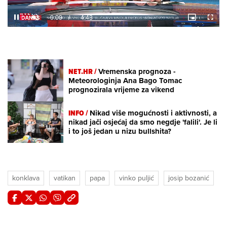
Loaded
:
5.33%
/
Unmute
NET.HR /
Vremenska prognoza -
Meteorologinja Ana Bago Tomac
prognozirala vrijeme za vikend
INFO /
Nikad više mogućnosti i aktivnosti, a
nikad jači osjećaj da smo negdje 'falili'. Je li
i to još jedan u nizu bullshita?
konklava
vatikan
papa
vinko puljić
josip bozanić