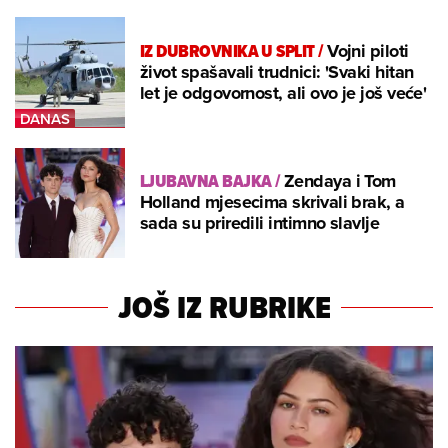
IZ DUBROVNIKA U SPLIT
/
Vojni piloti
život spašavali trudnici: 'Svaki hitan
let je odgovornost, ali ovo je još veće'
LJUBAVNA BAJKA
/
Zendaya i Tom
Holland mjesecima skrivali brak, a
sada su priredili intimno slavlje
JOŠ IZ RUBRIKE