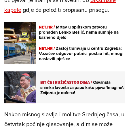
kapele
gdje će položiti propisanu prisegu.
NET.HR /
Mrtav u splitskom zatvoru
pronađen Lenko Bešlić, nema sumnje na
kazneno djelo
NET.HR /
Zastoj tramvaja u centru Zagreba:
Vozačev odgovor putnici postao hit, mnogi
nastavili pješice
BIT ĆE I RUŽIČASTOG DIMA
/
Osvanula
snimka favorita za papu kako pjeva 'Imagine':
Zvijezda je rođena!
Nakon misnog slavlja i molitve Srednjeg časa, u
četvrtak počinje glasovanje, a dim se može