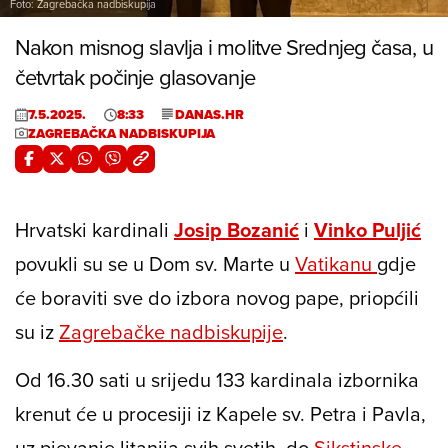
Foto: Zagrebačka nadbiskupija
Nakon misnog slavlja i molitve Srednjeg časa, u
četvrtak počinje glasovanje
7.5.2025.
8:33
DANAS.HR
ZAGREBAČKA NADBISKUPIJA
Hrvatski kardinali
Josip Bozanić
i
Vinko Puljić
povukli su se u Dom sv. Marte u
Vatikanu
gdje
će boraviti sve do izbora novog pape, priopćili
su iz
Zagrebačke nadbiskupije
.
Od 16.30 sati u srijedu 133 kardinala izbornika
krenut će u procesiji iz Kapele sv. Petra i Pavla,
uz pjevanje litanija svih svetih, do
Sikstinske