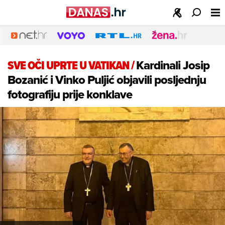
SVE OČI UPRTE U VATIKAN
/
Kardinali Josip
Bozanić i Vinko Puljić objavili posljednju
fotografiju prije konklave