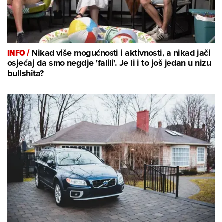
INFO /
Nikad više mogućnosti i aktivnosti, a nikad jači
osjećaj da smo negdje 'falili'. Je li i to još jedan u nizu
bullshita?