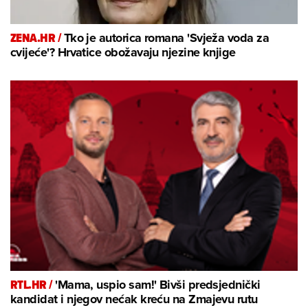
ZENA.HR /
Tko je autorica romana 'Svježa voda za
cvijeće'? Hrvatice obožavaju njezine knjige
RTL.HR /
'Mama, uspio sam!' Bivši predsjednički
kandidat i njegov nećak kreću na Zmajevu rutu