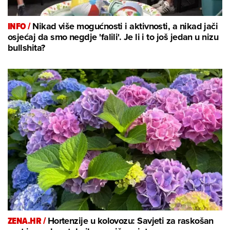
INFO /
Nikad više mogućnosti i aktivnosti, a nikad jači
osjećaj da smo negdje 'falili'. Je li i to još jedan u nizu
bullshita?
ZENA.HR /
Hortenzije u kolovozu: Savjeti za raskošan