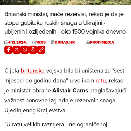
Foto: Profimedia
Britanski ministar, inače rezervist, rekao je da je
stopa gubitaka ruskih snaga u Ukrajini -
ubijenih i ozlijeđenih - oko 1500 vojnika dnevno
4.12.2024.
16:55
DANAS.HR
PROFIMEDIA
Cijela
britanska
vojska bila bi uništena za "šest
mjeseci do godinu dana" u velikom
ratu
, rekao
je ministar obrane
Alistair Carns
, naglašavajući
važnost ponovne izgradnje rezervnih snaga
Ujedinjenog Kraljevstva.
"U ratu velikih razmjera - ne ograničenoj