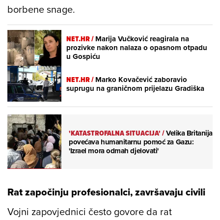
borbene snage.
NET.HR /
Marija Vučković reagirala na
prozivke nakon nalaza o opasnom otpadu
u Gospiću
NET.HR /
Marko Kovačević zaboravio
suprugu na graničnom prijelazu Gradiška
'KATASTROFALNA SITUACIJA'
/
Velika Britanija
povećava humanitarnu pomoć za Gazu:
'Izrael mora odmah djelovati'
Rat započinju profesionalci, završavaju civili
Vojni zapovjednici često govore da rat