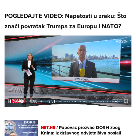
POGLEDAJTE VIDEO: Napetosti u zraku: Što
znači povratak Trumpa za Europu i NATO?
Loaded
:
6.40%
/
Unmute
NET.HR /
Pupovac prozvao DORH zbog
Knina: Iz državnog odvjetništva poslali