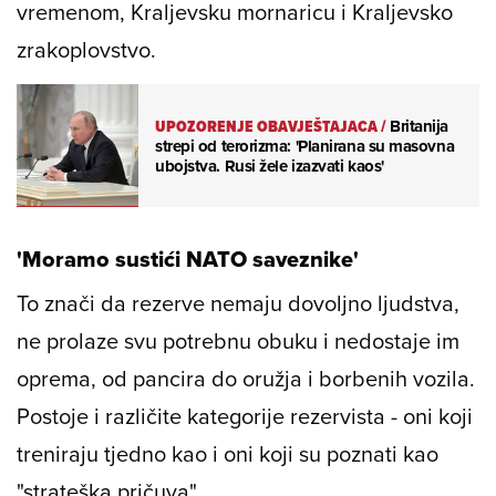
vremenom, Kraljevsku mornaricu i Kraljevsko
zrakoplovstvo.
UPOZORENJE OBAVJEŠTAJACA
/
Britanija
strepi od terorizma: 'Planirana su masovna
ubojstva. Rusi žele izazvati kaos'
'Moramo sustići NATO saveznike'
To znači da rezerve nemaju dovoljno ljudstva,
ne prolaze svu potrebnu obuku i nedostaje im
oprema, od pancira do oružja i borbenih vozila.
Postoje i različite kategorije rezervista - oni koji
treniraju tjedno kao i oni koji su poznati kao
"strateška pričuva".