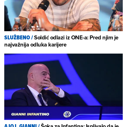
Soldić odlazi iz ONE-a: Pred njim je
SLUŽBENO
/
najvažnija odluka karijere
Šoka za Infantina: Isplivalo da je
AJOJ, GIANNI
/