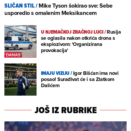
Mike Tyson šokirao sve: Sebe
SLIČAN STIL
/
usporedio s omalenim Meksikancem
U NJEMAČKOJ ZRAČNOJ LUCI
/
Rusija
se oglasila nakon otkrića drona s
eksplozivom: 'Organizirana
provokacija'
IMAJU VIZIJU
/
Igor Bišćan ima novi
posao! Surađivat će i sa Zlatkom
Dalićem
JOŠ IZ RUBRIKE