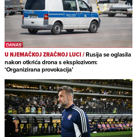
Rusija se oglasila
U NJEMAČKOJ ZRAČNOJ LUCI
/
nakon otkrića drona s eksplozivom:
'Organizirana provokacija'