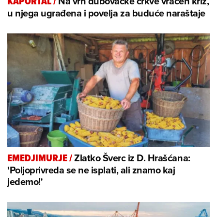
Na vrh dubovačke crkve vraćen križ,
KAPORTAL
/
u njega ugrađena i povelja za buduće naraštaje
Zlatko Šverc iz D. Hrašćana:
EMEDJIMURJE
/
'Poljoprivreda se ne isplati, ali znamo kaj
jedemo!'