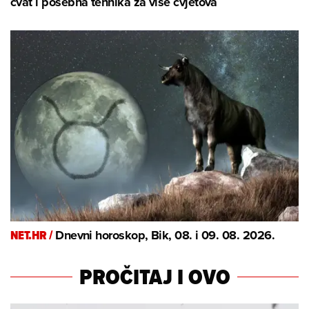
cvat i posebna tehnika za više cvjetova
NET.HR /
Dnevni horoskop, Bik, 08. i 09. 08. 2026.
PROČITAJ I OVO