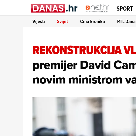
SPORT
Vijesti
Svijet
Crna kronika
RTL Dana
REKONSTRUKCIJA V
premijer David Ca
novim ministrom va