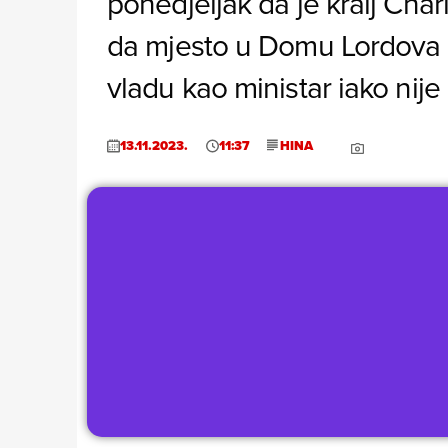
ponedjeljak da je kralj Ch
da mjesto u Domu Lordova k
vladu kao ministar iako nij
13.11.2023.
11:37
HINA