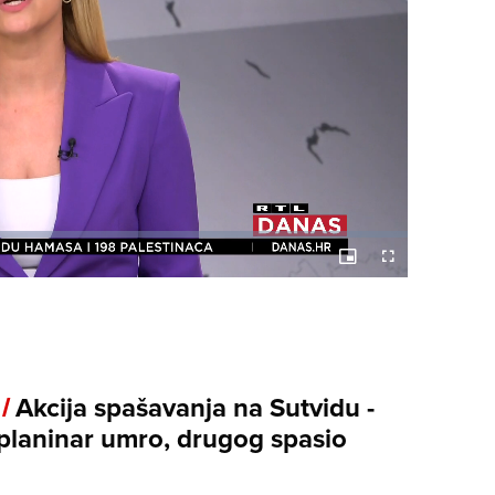
Picture-
Fullscreen
in-
Picture
 /
Akcija spašavanja na Sutvidu -
planinar umro, drugog spasio