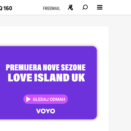
Q 160
FREEMAIL