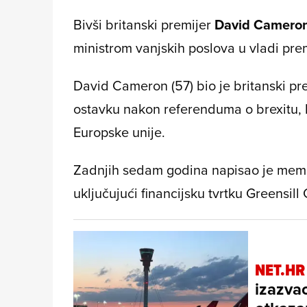
Bivši britanski premijer
David Camero
ministrom vanjskih poslova u vladi pre
David Cameron (57) bio je britanski pr
ostavku nakon referenduma o brexitu, ka
Europske unije.
Zadnjih sedam godina napisao je memo
uključujući financijsku tvrtku Greensill 
NET.HR
izazvao