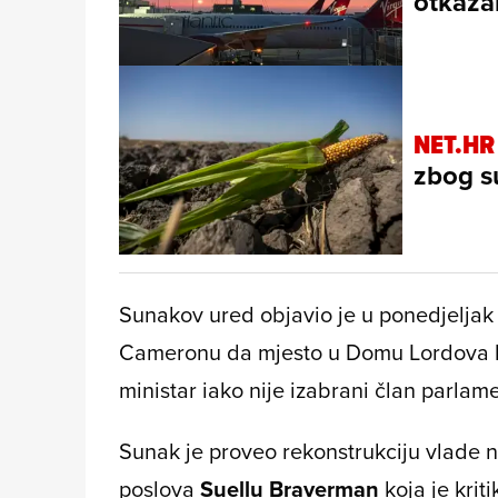
otkaza
NET.HR
zbog su
Sunakov ured objavio je u ponedjeljak 
Cameronu da mjesto u Domu Lordova ka
ministar iako nije izabrani član parlam
Sunak je proveo rekonstrukciju vlade na
poslova
Suellu Braverman
koja je krit