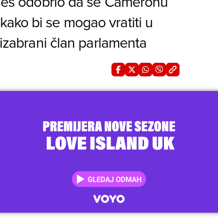
arles odobrio da se Cameronu
ako bi se mogao vratiti u
e izabrani član parlamenta