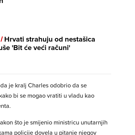
n
 /
Hrvati strahuju od nestašica
še 'Bit će veći računi'
da je kralj Charles odobrio da se
ko bi se mogao vratiti u vladu kao
enta.
kon što je smijenio ministricu unutarnjih
ikama policije dovela u pitanje njegov