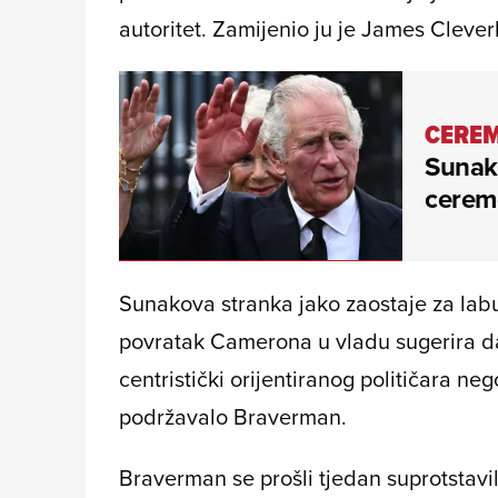
autoritet. Zamijenio ju je James Clever
CEREM
Sunak
cerem
Sunakova stranka jako zaostaje za labu
povratak Camerona u vladu sugerira da 
centristički orijentiranog političara neg
podržavalo Braverman.
Braverman se prošli tjedan suprotsta