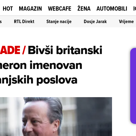
HOT
MAGAZIN
WEBCAFE
ŽENA
AUTOMOBILI
I
s
RTL Direkt
Stanje nacije
Dosje Jarak
Vrijeme
LADE
/
Bivši britanski
meron imenovan
njskih poslova