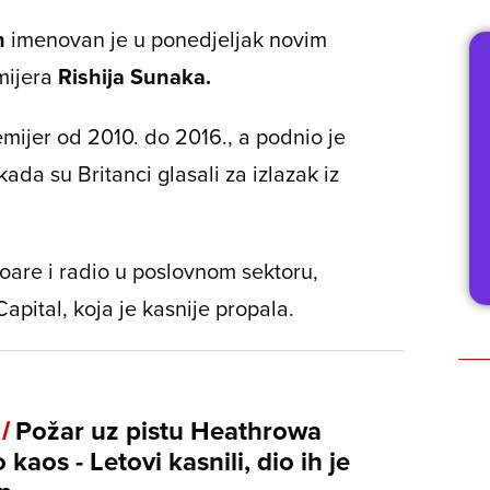
n
imenovan je u ponedjeljak novim
mijera
Rishija Sunaka.
emijer od 2010. do 2016., a podnio je
da su Britanci glasali za izlazak iz
are i radio u poslovnom sektoru,
Capital, koja je kasnije propala.
 /
Požar uz pistu Heathrowa
 kaos - Letovi kasnili, dio ih je