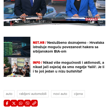
Loaded
:
7.21%
/
Unmute
NET.HR /
Neslužbeno doznajemo - Hrvatska
istražuje moguću povezanost hakera sa
srbijanskom BIA-om
INFO /
Nikad više mogućnosti i aktivnosti, a
nikad jači osjećaj da smo negdje 'falili'. Je li
i to još jedan u nizu bullshita?
auto
rabljeni automobili
novi auto
cijena