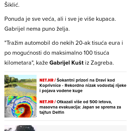
Šiklić.
Ponuda je sve veća, ali i sve je više kupaca.
Gabrijel nema puno želja.
"Tražim automobil do nekih 20-ak tisuća eura i
po mogućnosti do maksimalno 100 tisuća
kilometara", kaže
Gabrijel Kušt
iz Zagreba.
NET.HR /
Šokantni prizori na Dravi kod
Koprivnice - Rekordno nizak vodostaj rijeke
i pojava vodene kuge
NET.HR /
Otkazali više od 500 letova,
masovna evakuacija: Japan se sprema za
tajfun Delfin