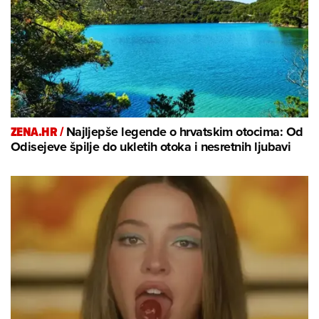
ZENA.HR /
Najljepše legende o hrvatskim otocima: Od
Odisejeve špilje do ukletih otoka i nesretnih ljubavi