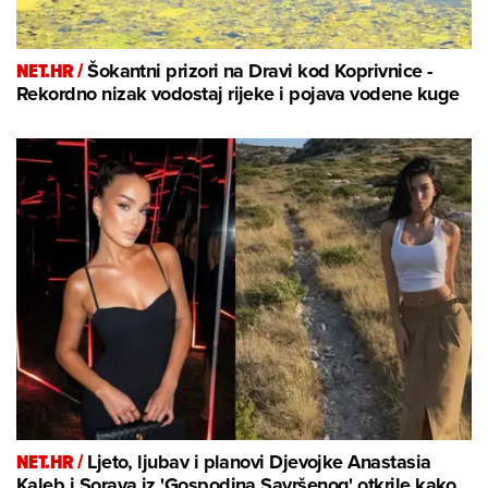
NET.HR /
Šokantni prizori na Dravi kod Koprivnice -
Rekordno nizak vodostaj rijeke i pojava vodene kuge
NET.HR /
Ljeto, ljubav i planovi Djevojke Anastasia
Kaleb i Soraya iz 'Gospodina Savršenog' otkrile kako