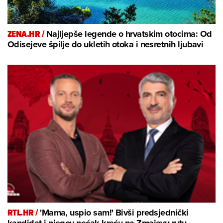
ZENA.HR /
Najljepše legende o hrvatskim otocima: Od
Odisejeve špilje do ukletih otoka i nesretnih ljubavi
RTL.HR /
'Mama, uspio sam!' Bivši predsjednički
kandidat i njegov nećak kreću na Zmajevu rutu