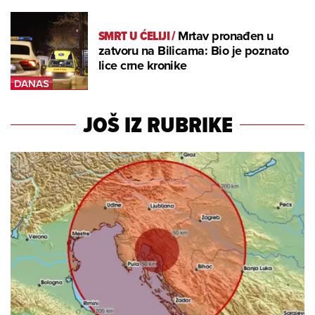
SMRT U ĆELIJI
/
Mrtav pronađen u
zatvoru na Bilicama: Bio je poznato
lice crne kronike
JOŠ IZ RUBRIKE