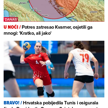
Potres zatresao Kvarner, osjetili ga
U NOĆI
/
mnogi: 'Kratko, ali jako'
Hrvatska pobijedila Tunis i osigurala
BRAVO!
/