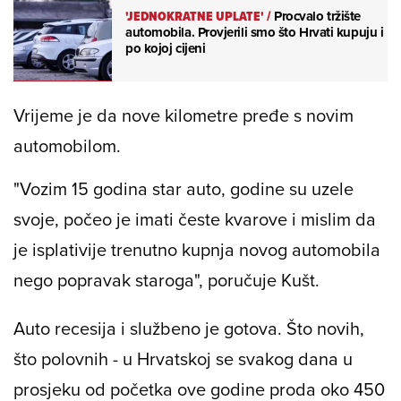
'JEDNOKRATNE UPLATE'
/
Procvalo tržište
automobila. Provjerili smo što Hrvati kupuju i
po kojoj cijeni
Vrijeme je da nove kilometre pređe s novim
automobilom.
"Vozim 15 godina star auto, godine su uzele
svoje, počeo je imati česte kvarove i mislim da
je isplativije trenutno kupnja novog automobila
nego popravak staroga", poručuje Kušt.
Auto recesija i službeno je gotova. Što novih,
što polovnih - u Hrvatskoj se svakog dana u
prosjeku od početka ove godine proda oko 450