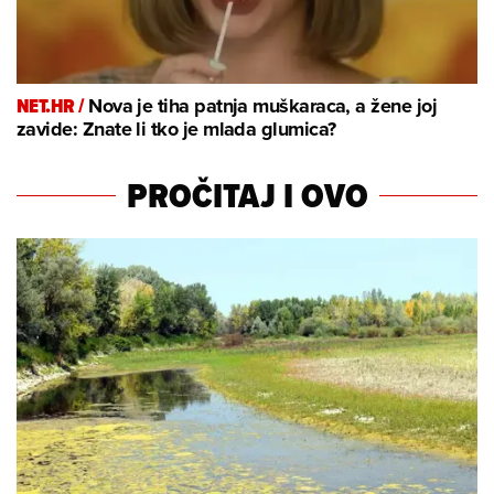
NET.HR /
Nova je tiha patnja muškaraca, a žene joj
zavide: Znate li tko je mlada glumica?
PROČITAJ I OVO