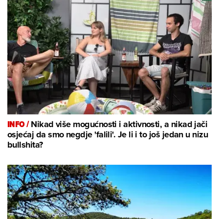
INFO /
Nikad više mogućnosti i aktivnosti, a nikad jači
osjećaj da smo negdje 'falili'. Je li i to još jedan u nizu
bullshita?