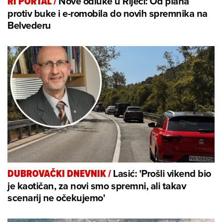
Nove odluke u Rijeci: Od plana
RI PORTAL
/
protiv buke i e-romobila do novih spremnika na
Belvederu
Lasić: 'Prošli vikend bio
DUBROVAČKI DNEVNIK
/
je kaotičan, za novi smo spremni, ali takav
scenarij ne očekujemo'