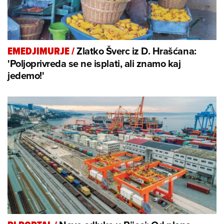
Zlatko Šverc iz D. Hrašćana:
EMEDJIMURJE
/
'Poljoprivreda se ne isplati, ali znamo kaj
jedemo!'