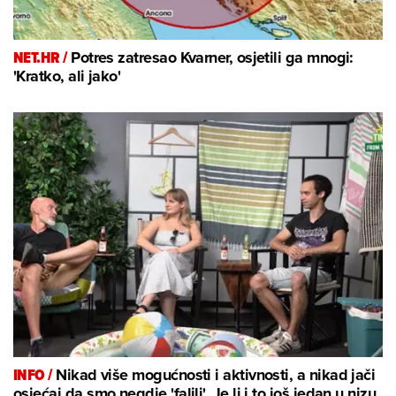
NET.HR /
Potres zatresao Kvarner, osjetili ga mnogi:
'Kratko, ali jako'
INFO /
Nikad više mogućnosti i aktivnosti, a nikad jači
osjećaj da smo negdje 'falili'. Je li i to još jedan u nizu