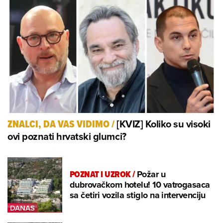
[KVIZ] Koliko su visoki
ZNALCI, DA VAS VIDIMO
/
ovi poznati hrvatski glumci?
POZNAT I UZROK
/
Požar u
dubrovačkom hotelu! 10 vatrogasaca
sa četiri vozila stiglo na intervenciju