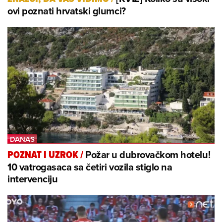
ovi poznati hrvatski glumci?
Požar u dubrovačkom hotelu!
POZNAT I UZROK
/
10 vatrogasaca sa četiri vozila stiglo na
intervenciju