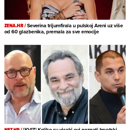
ZENA.HR /
Severina trijumfirala u pulskoj Areni uz više
od 60 glazbenika, premala za sve emocije
NET.HR /
[KVIZ] Koliko su visoki ovi poznati hrvatski