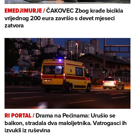
ČAKOVEC Zbog krađe bicikla
EMEDJIMURJE
/
vrijednog 200 eura završio s devet mjeseci
zatvora
Drama na Pećinama: Urušio se
RI PORTAL
/
balkon, stradala dva maloljetnika. Vatrogasci ih
izvukli iz ruševina