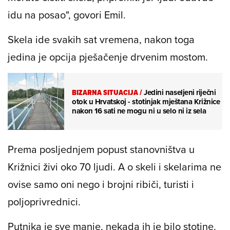
idu na posao", govori Emil.
Skela ide svakih sat vremena, nakon toga
jedina je opcija pješačenje drvenim mostom.
BIZARNA SITUACIJA
/
Jedini naseljeni riječni
otok u Hrvatskoj - stotinjak mještana Križnice
nakon 16 sati ne mogu ni u selo ni iz sela
Prema posljednjem popust stanovništva u
Križnici živi oko 70 ljudi. A o skeli i skelarima ne
ovise samo oni nego i brojni ribiči, turisti i
poljoprivrednici.
Putnika je sve manje, nekada ih je bilo stotine.