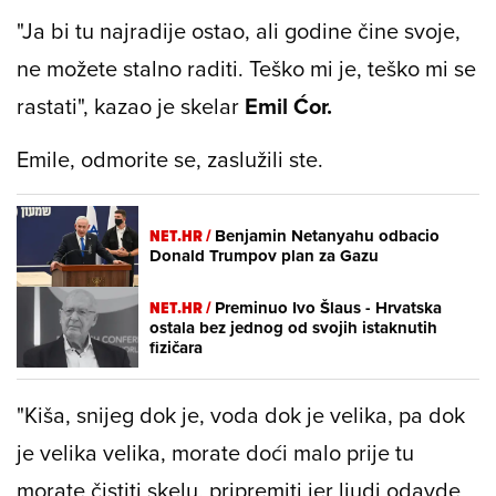
"Ja bi tu najradije ostao, ali godine čine svoje,
ne možete stalno raditi. Teško mi je, teško mi se
rastati", kazao je skelar
Emil Ćor.
Emile, odmorite se, zaslužili ste.
NET.HR /
Benjamin Netanyahu odbacio
Donald Trumpov plan za Gazu
NET.HR /
Preminuo Ivo Šlaus - Hrvatska
ostala bez jednog od svojih istaknutih
fizičara
"Kiša, snijeg dok je, voda dok je velika, pa dok
je velika velika, morate doći malo prije tu
morate čistiti skelu, pripremiti jer ljudi odavde