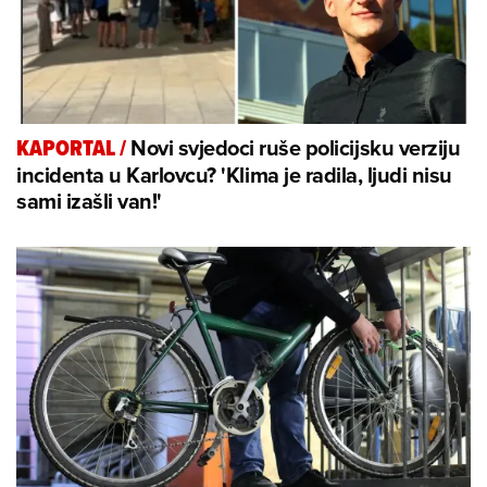
Novi svjedoci ruše policijsku verziju
KAPORTAL
/
incidenta u Karlovcu? 'Klima je radila, ljudi nisu
sami izašli van!'