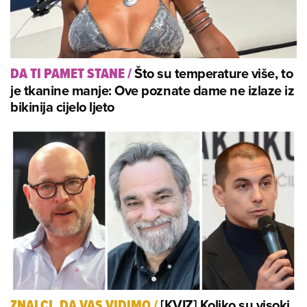
Što su temperature više, to
DA TI PAMET STANE
/
je tkanine manje: Ove poznate dame ne izlaze iz
bikinija cijelo ljeto
[KVIZ] Koliko su visoki
ZNALCI, DA VAS VIDIMO
/