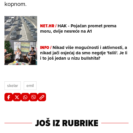
kopnom.
NET.HR /
HAK - Pojačan promet prema
moru, dvije nesreće na A1
INFO /
Nikad više mogućnosti i aktivnosti, a
nikad jači osjećaj da smo negdje 'falili'. Je li
i to još jedan u nizu bullshita?
skelar
emil
JOŠ IZ RUBRIKE