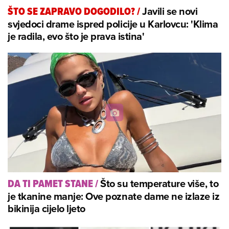
Javili se novi
ŠTO SE ZAPRAVO DOGODILO?
/
svjedoci drame ispred policije u Karlovcu: 'Klima
je radila, evo što je prava istina'
Što su temperature više, to
DA TI PAMET STANE
/
je tkanine manje: Ove poznate dame ne izlaze iz
bikinija cijelo ljeto