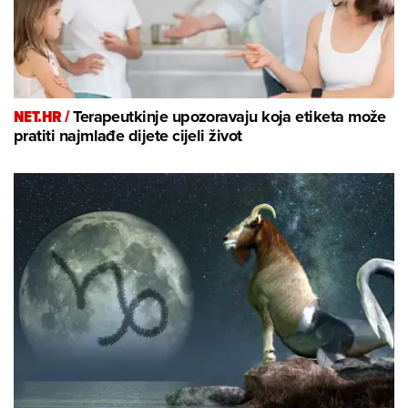
NET.HR /
Terapeutkinje upozoravaju koja etiketa može
pratiti najmlađe dijete cijeli život