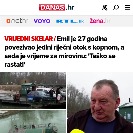
VRIJEDNI SKELAR
/
Emil je 27 godina
povezivao jedini riječni otok s kopnom, a
sada je vrijeme za mirovinu: 'Teško se
rastati'