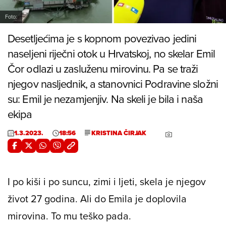
Foto:
Desetljećima je s kopnom povezivao jedini
naseljeni riječni otok u Hrvatskoj, no skelar Emil
Čor odlazi u zasluženu mirovinu. Pa se traži
njegov nasljednik, a stanovnici Podravine složni
su: Emil je nezamjenjiv. Na skeli je bila i naša
ekipa
1.3.2023.
18:56
KRISTINA ČIRJAK
I po kiši i po suncu, zimi i ljeti, skela je njegov
život 27 godina. Ali do Emila je doplovila
mirovina. To mu teško pada.