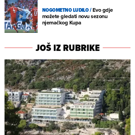
NOGOMETNO LUDILO
/
Evo gdje
možete gledati novu sezonu
njemačkog Kupa
JOŠ IZ RUBRIKE