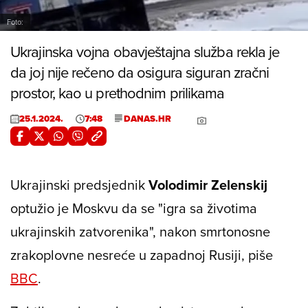
Foto:
Ukrajinska vojna obavještajna služba rekla je
da joj nije rečeno da osigura siguran zračni
prostor, kao u prethodnim prilikama
25.1.2024.
7:48
DANAS.HR
Ukrajinski predsjednik
Volodimir Zelenskij
optužio je Moskvu da se "igra sa životima
ukrajinskih zatvorenika", nakon smrtonosne
zrakoplovne nesreće u zapadnoj Rusiji, piše
BBC
.