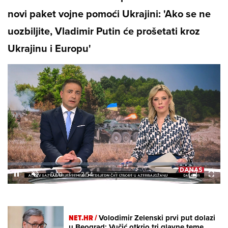
novi paket vojne pomoći Ukrajini: 'Ako se ne
uozbiljite, Vladimir Putin će prošetati kroz
Ukrajinu i Europu'
Loaded
:
8.75%
/
Unmute
NET.HR /
Volodimir Zelenski prvi put dolazi
u Beograd: Vučić otkrio tri glavne teme