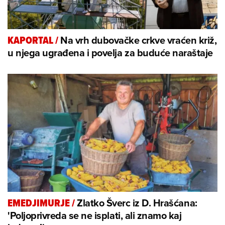
Na vrh dubovačke crkve vraćen križ,
KAPORTAL
/
u njega ugrađena i povelja za buduće naraštaje
Zlatko Šverc iz D. Hrašćana:
EMEDJIMURJE
/
'Poljoprivreda se ne isplati, ali znamo kaj