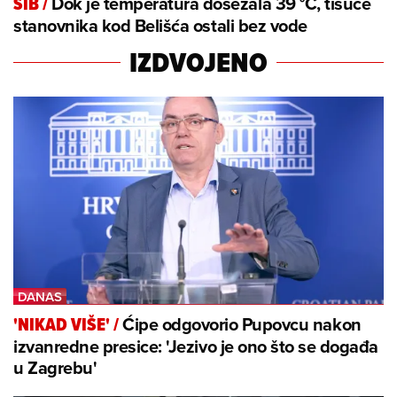
Dok je temperatura dosezala 39 °C, tisuće
SIB
/
stanovnika kod Belišća ostali bez vode
IZDVOJENO
Ćipe odgovorio Pupovcu nakon
'NIKAD VIŠE'
/
izvanredne presice: 'Jezivo je ono što se događa
u Zagrebu'