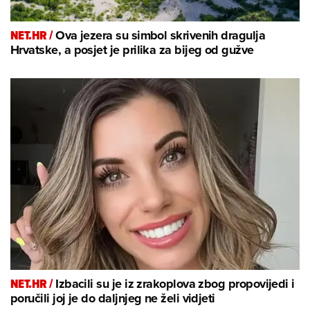
NET.HR /
Ova jezera su simbol skrivenih dragulja
Hrvatske, a posjet je prilika za bijeg od gužve
NET.HR /
Izbacili su je iz zrakoplova zbog propovijedi i
poručili joj je do daljnjeg ne želi vidjeti