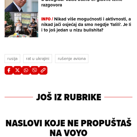
razgovora
INFO /
Nikad više mogućnosti i aktivnosti, a
nikad jači osjećaj da smo negdje 'falili'. Je li
i to još jedan u nizu bullshita?
rusija
rat u ukrajini
rušenje aviona
JOŠ IZ RUBRIKE
NASLOVI KOJE NE PROPUŠTAŠ
NA VOYO