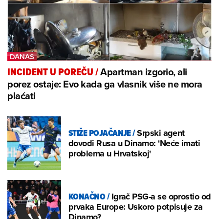
Apartman izgorio, ali
INCIDENT U POREČU
/
porez ostaje: Evo kada ga vlasnik više ne mora
plaćati
STIŽE POJAČANJE
/
Srpski agent
dovodi Rusa u Dinamo: 'Neće imati
problema u Hrvatskoj'
KONAČNO
/
Igrač PSG-a se oprostio od
prvaka Europe: Uskoro potpisuje za
Dinamo?