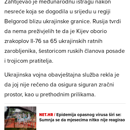
Zahtijevao je međunarodnu istragu nakon
nesreće koja se dogodila u srijedu u regiji
Belgorod blizu ukrajinske granice. Rusija tvrdi
da nema preživjelih te da je Kijev oborio
zrakoplov Il-76 sa 65 ukrajinskih ratnih
zarobljenika, šestoricom ruskih članova posade
i trojicom pratitelja.
Ukrajinska vojna obavještajna služba rekla je
da joj nije rečeno da osigura siguran zračni
prostor, kao u prethodnim prilikama.
NET.HR /
Epidemija opasnog virusa širi se:
Sumnja se da mjesecima nitko nije reagirao