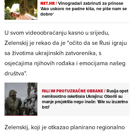
NET.HR /
Vinogradari zabrinuti za prinose
'Ako uskoro ne padne kiša, ne piše nam se
dobro'
U svom videoobraćanju kasno u srijedu,
Zelenskij je rekao da je "očito da se Rusi igraju
sa životima ukrajinskih zatvorenika, s
osjećajima njihovih rođaka i emocijama našeg
društva".
FALI IM PROTUZRAČNE OBRANE
/
Rusija opet
nemilosrdno raketirala Ukrajinu: Oborili su
manje projektila nego inače: 'Bile su izuzetno
brzi'
Zelenskij, koji je otkazao planirano regionalno