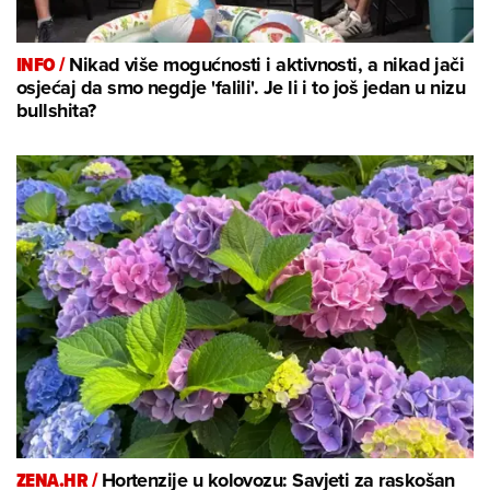
INFO /
Nikad više mogućnosti i aktivnosti, a nikad jači
osjećaj da smo negdje 'falili'. Je li i to još jedan u nizu
bullshita?
ZENA.HR /
Hortenzije u kolovozu: Savjeti za raskošan