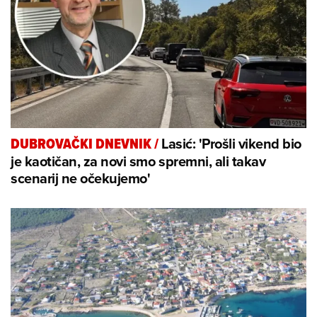
Lasić: 'Prošli vikend bio
DUBROVAČKI DNEVNIK
/
je kaotičan, za novi smo spremni, ali takav
scenarij ne očekujemo'