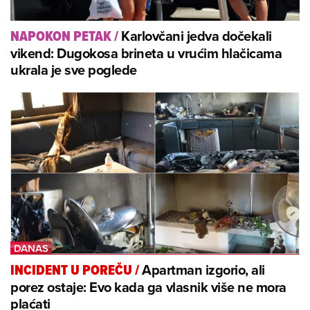
Karlovčani jedva dočekali
NAPOKON PETAK
/
vikend: Dugokosa brineta u vrućim hlačicama
ukrala je sve poglede
Apartman izgorio, ali
INCIDENT U POREČU
/
porez ostaje: Evo kada ga vlasnik više ne mora
plaćati