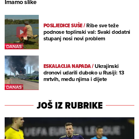
Imamo slike
POSLJEDICE SUŠE
/
Ribe sve teže
podnose toplinski val: Svaki dodatni
stupanj nosi novi problem
ESKALACIJA NAPADA
/
Ukrajinski
dronovi udarili duboko u Rusiji: 13
mrtvih, među njima i dijete
JOŠ IZ RUBRIKE