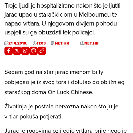
Troje ljudi je hospitalizirano nakon što je ljutiti
jarac upao u starački dom u Melbourneu te
napao vrtlara. U njegovom divljem pohodu
uspjeli su ga obuzdati tek policajci.
21.4.2010.
11:03
NET.HR
NET.HR
Sedam godina star jarac imenom Billy
pobjegao je iz svog tora i dolutao do obližnjeg
staračkog doma
On Luck Chinese
.
Životinja je postala nervozna nakon što ju je
vrtlar pokuša potjerati.
Jarac je rogovima ozlijedio vrtlara prije nego je