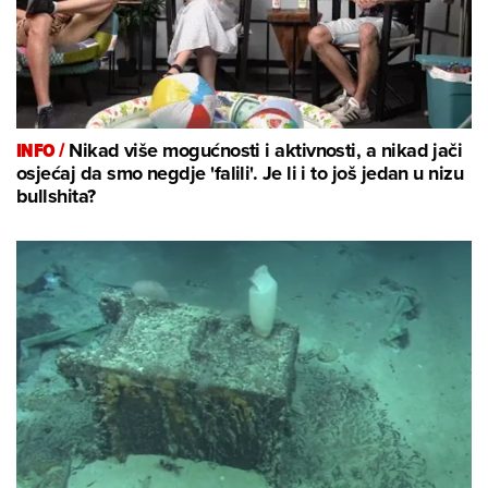
INFO /
Nikad više mogućnosti i aktivnosti, a nikad jači
osjećaj da smo negdje 'falili'. Je li i to još jedan u nizu
bullshita?