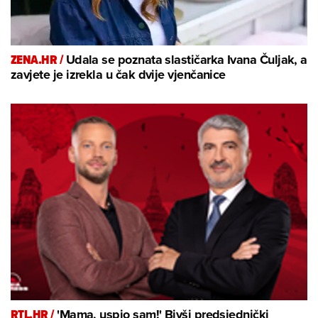
ZENA.HR /
Udala se poznata slastičarka Ivana Čuljak, a
zavjete je izrekla u čak dvije vjenčanice
RTL.HR /
'Mama, uspio sam!' Bivši predsjednički