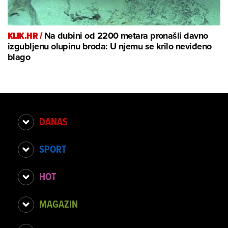
KLIK.HR /
Na dubini od 2200 metara pronašli davno
izgubljenu olupinu broda: U njemu se krilo neviđeno
blago
DANAS
SPORT
HOT
MAGAZIN