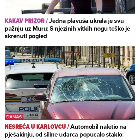
Jedna plavuša ukrala je svu
KAKAV PRIZOR
/
pažnju uz Muru: S njezinih vitkih nogu teško je
skrenuti pogled
Automobil naletio na
NESREĆA U KARLOVCU
/
pješakinju, od siline udarca popucalo staklo: