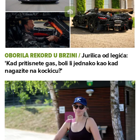
Jurilica od legića:
OBORILA REKORD U BRZINI
/
'Kad pritisnete gas, boli li jednako kao kad
nagazite na kockicu?'