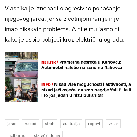
Vlasnika je iznenadilo agresivno ponašanje
njegovog jarca, jer sa životinjom ranije nije
imao nikakvih problema. A nije mu jasno ni
kako je uspio pobjeći kroz električnu ogradu.
NET.HR /
Prometna nesreća u Karlovcu:
Automobil naletio na ženu na Rakovcu
INFO /
Nikad više mogućnosti i aktivnosti, a
nikad jači osjećaj da smo negdje 'falili'. Je li
i to još jedan u nizu bullshita?
jarac
napad
strah
australija
rogovi
vrtlar
melburne
starački doma