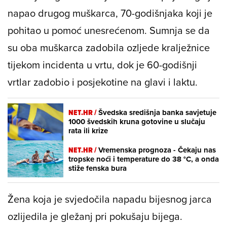
napao drugog muškarca, 70-godišnjaka koji je
pohitao u pomoć unesrećenom. Sumnja se da
su oba muškarca zadobila ozljede kralježnice
tijekom incidenta u vrtu, dok je 60-godišnji
vrtlar zadobio i posjekotine na glavi i laktu.
NET.HR /
Švedska središnja banka savjetuje
1000 švedskih kruna gotovine u slučaju
rata ili krize
NET.HR /
Vremenska prognoza - Čekaju nas
tropske noći i temperature do 38 °C, a onda
stiže fenska bura
Žena koja je svjedočila napadu bijesnog jarca
ozlijedila je gležanj pri pokušaju bijega.