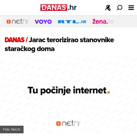
DANAS
/
Jarac terorizirao stanovnike
staračkog doma
Foto: Net.hr