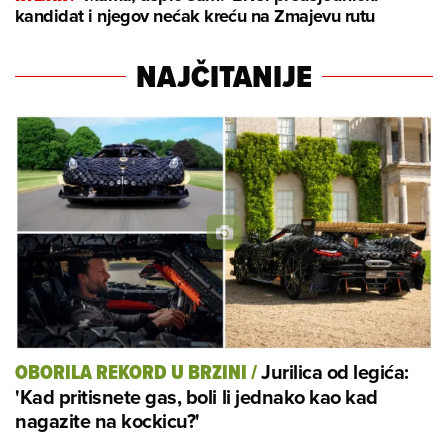
kandidat i njegov nećak kreću na Zmajevu rutu
NAJČITANIJE
Jurilica od legića:
OBORILA REKORD U BRZINI
/
'Kad pritisnete gas, boli li jednako kao kad
nagazite na kockicu?'