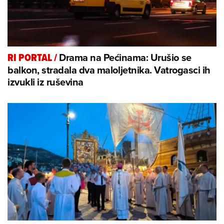
Drama na Pećinama: Urušio se
RI PORTAL
/
balkon, stradala dva maloljetnika. Vatrogasci ih
izvukli iz ruševina