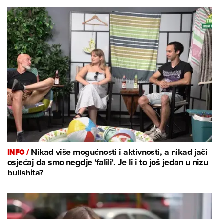
INFO /
Nikad više mogućnosti i aktivnosti, a nikad jači
osjećaj da smo negdje 'falili'. Je li i to još jedan u nizu
bullshita?