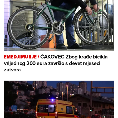
ČAKOVEC Zbog krađe bicikla
EMEDJIMURJE
/
vrijednog 200 eura završio s devet mjeseci
zatvora