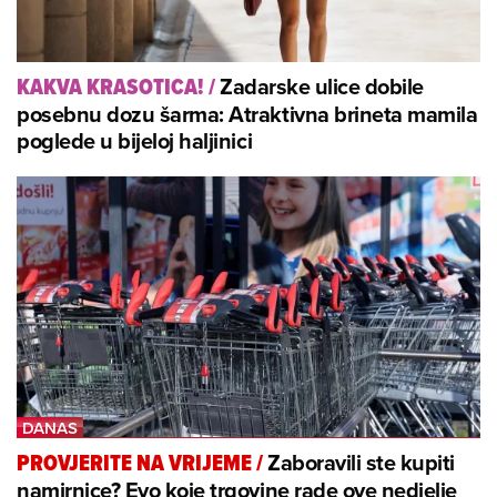
Zadarske ulice dobile
KAKVA KRASOTICA!
/
posebnu dozu šarma: Atraktivna brineta mamila
poglede u bijeloj haljinici
Zaboravili ste kupiti
PROVJERITE NA VRIJEME
/
namirnice? Evo koje trgovine rade ove nedjelje