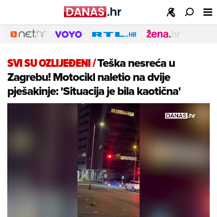
SVI SU OZLIJEĐENI
/
Teška nesreća u
Zagrebu! Motocikl naletio na dvije
pješakinje: 'Situacija je bila kaotična'
Play
Video
Loaded
:
0%
/
Unmute