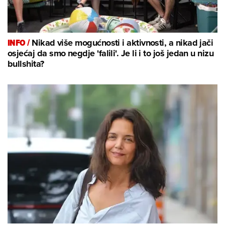
INFO /
Nikad više mogućnosti i aktivnosti, a nikad jači
osjećaj da smo negdje 'falili'. Je li i to još jedan u nizu
bullshita?