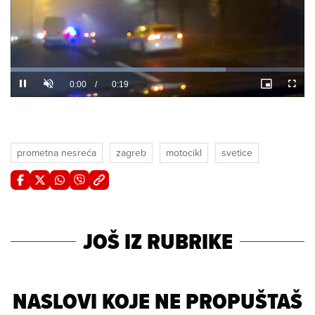
Loaded
:
87.67%
/
Unmute
prometna nesreća
zagreb
motocikl
svetice
JOŠ IZ RUBRIKE
NASLOVI KOJE NE PROPUŠTAŠ