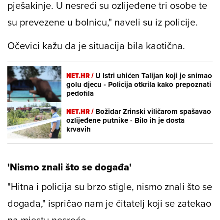
pješakinje. U nesreći su ozlijeđene tri osobe te
su prevezene u bolnicu," naveli su iz policije.
Očevici kažu da je situacija bila kaotična.
NET.HR /
U Istri uhićen Talijan koji je snimao
golu djecu - Policija otkrila kako prepoznati
pedofila
NET.HR /
Božidar Zrinski viličarom spašavao
ozlijeđene putnike - Bilo ih je dosta
krvavih
'Nismo znali što se događa'
"Hitna i policija su brzo stigle, nismo znali što se
događa," ispričao nam je čitatelj koji se zatekao
na mjestu nesreće.