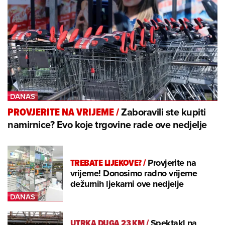
Zaboravili ste kupiti
PROVJERITE NA VRIJEME
/
namirnice? Evo koje trgovine rade ove nedjelje
TREBATE LIJEKOVE?
/
Provjerite na
vrijeme! Donosimo radno vrijeme
dežurnih ljekarni ove nedjelje
UTRKA DUGA 23 KM
/
Spektakl na