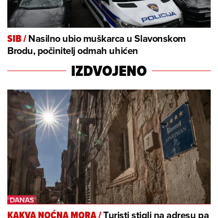
Nasilno ubio muškarca u Slavonskom
SIB
/
Brodu, počinitelj odmah uhićen
IZDVOJENO
Turisti stigli na adresu pa
KAKVA NOĆNA MORA
/