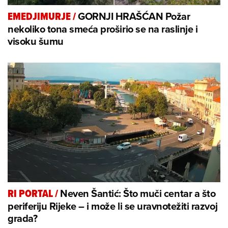
GORNJI HRAŠĆAN Požar
EMEDJIMURJE
/
nekoliko tona smeća proširio se na raslinje i
visoku šumu
Neven Šantić: Što muči centar a što
RI PORTAL
/
periferiju Rijeke – i može li se uravnotežiti razvoj
grada?