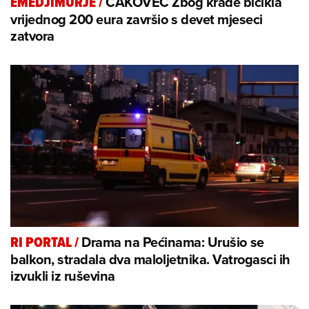
ČAKOVEC Zbog krađe bicikla
EMEDJIMURJE
/
vrijednog 200 eura završio s devet mjeseci
zatvora
Drama na Pećinama: Urušio se
RI PORTAL
/
balkon, stradala dva maloljetnika. Vatrogasci ih
izvukli iz ruševina