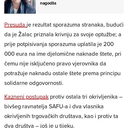
nagodila
Presuda
je rezultat sporazuma stranaka, budući
da je Žalac priznala krivnju za svoje optužbe; a
prije potpisivanja sporazuma uplatila je 200
000 eura na ime djelomične naknade štete, pri
čemu nije isključeno pravo vjerovnika da
potražuje naknadu ostale štete prema principu
solidarne odgovornosti.
Kazneni postupak
protiv ostala tri okrivljenika –
bivšeg ravnatelja SAFU-a i dva vlasnika
okrivljenih trgovačkih društava, kao i protiv ta
dva društva – još je u tijeku.