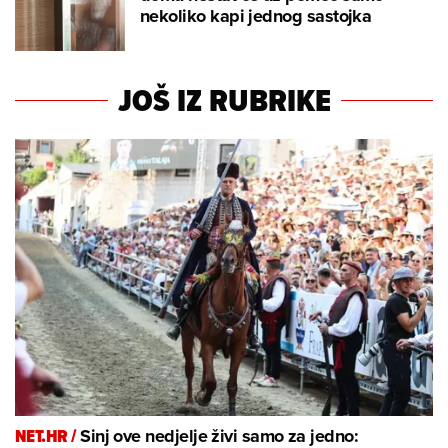
nekoliko kapi jednog sastojka
JOŠ IZ RUBRIKE
NET.HR /
Sinj ove nedjelje živi samo za jedno: