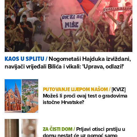
Nogometaši Hajduka izviždani,
KAOS U SPLITU
/
navijači vrijeđali Bilića i vikali: 'Uprava, odlazi!'
PUTOVANJE LIJEPOM NAŠOM
/
[KVIZ]
Možeš li proći ovaj test o gradovima
istočne Hrvatske?
ZA ČISTI DOM
/
Prljavi otisci prstiju u
domu nestat će uz pomoć samo