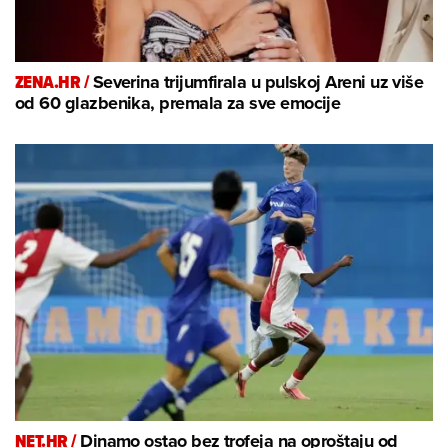
ZENA.HR /
Severina trijumfirala u pulskoj Areni uz više
od 60 glazbenika, premala za sve emocije
NET.HR /
Dinamo ostao bez trofeja na oproštaju od