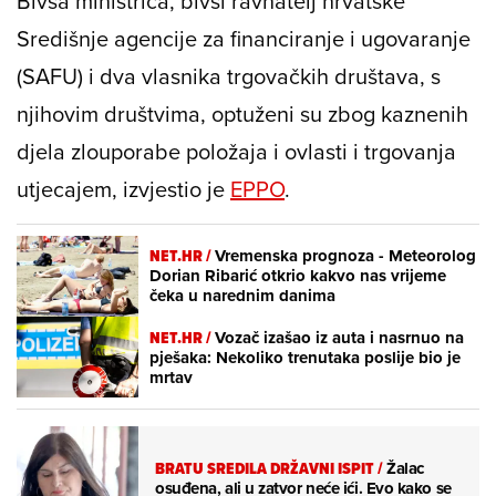
Bivša ministrica, bivši ravnatelj hrvatske
Središnje agencije za financiranje i ugovaranje
(SAFU) i dva vlasnika trgovačkih društava, s
njihovim društvima, optuženi su zbog kaznenih
djela zlouporabe položaja i ovlasti i trgovanja
utjecajem, izvjestio je
EPPO
.
NET.HR /
Vremenska prognoza - Meteorolog
Dorian Ribarić otkrio kakvo nas vrijeme
čeka u narednim danima
NET.HR /
Vozač izašao iz auta i nasrnuo na
pješaka: Nekoliko trenutaka poslije bio je
mrtav
BRATU SREDILA DRŽAVNI ISPIT
/
Žalac
osuđena, ali u zatvor neće ići. Evo kako se