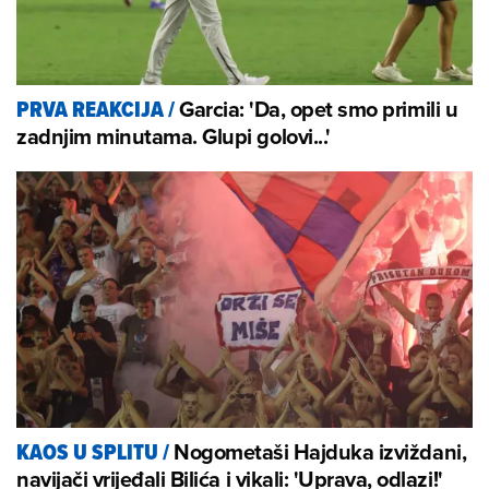
Garcia: 'Da, opet smo primili u
PRVA REAKCIJA
/
zadnjim minutama. Glupi golovi...'
Nogometaši Hajduka izviždani,
KAOS U SPLITU
/
navijači vrijeđali Bilića i vikali: 'Uprava, odlazi!'