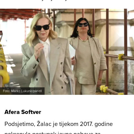
Foto: Marko Lukunic/pixsell
Afera Softver
Podsjetimo, Žalac je tijekom 2017. godine
pokrenula postupak javne nabave za