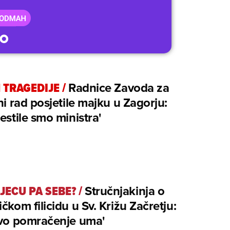
 TRAGEDIJE
/
Radnice Zavoda za
ni rad posjetile majku u Zagorju:
estile smo ministra'
JECU PA SEBE?
/
Stručnjakinja o
čkom filicidu u Sv. Križu Začretju:
ovo pomračenje uma'