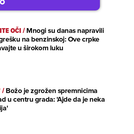
TE OČI
/
Mnogi su danas napravili
 grešku na benzinskoj: Ove crpke
avajte u širokom luku
'
/
Božo je zgrožen spremnicima
ad u centru grada: 'Ajde da je neka
ja'