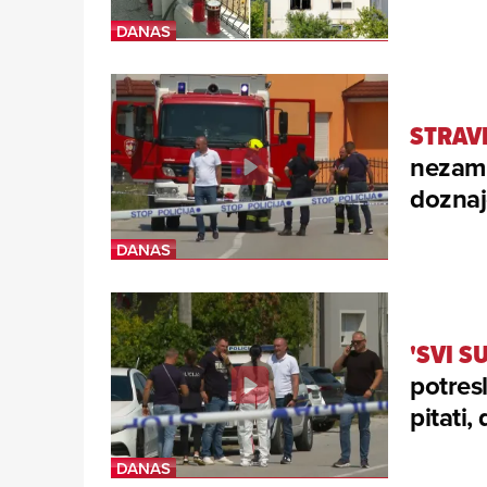
STRAV
nezami
doznaj
'SVI S
potres
pitati,