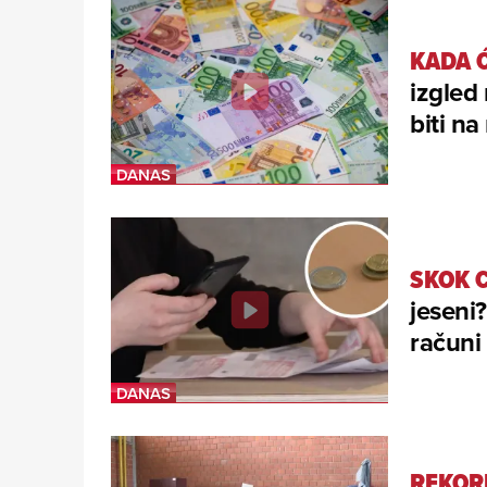
KADA Ć
izgled
biti na
SKOK 
jeseni
računi 
REKOR