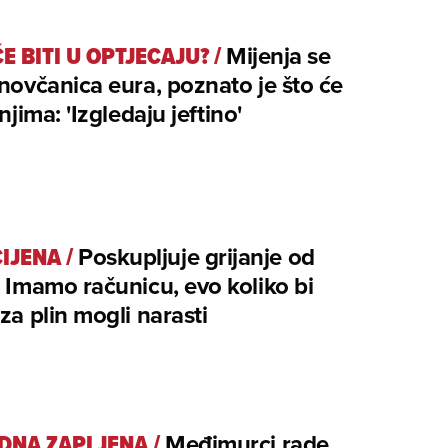
E BITI U OPTJECAJU?
/
Mijenja se
 novčanica eura, poznato je što će
 njima: 'Izgledaju jeftino'
CIJENA
/
Poskupljuje grijanje od
? Imamo računicu, evo koliko bi
za plin mogli narasti
DNA ZAPLJENA
/
Međimurci rade