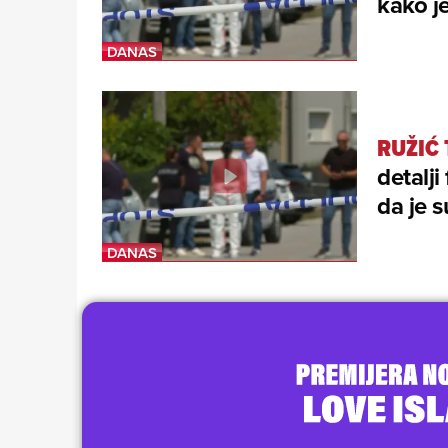
kako j
RUŽIĆ
detalji
da je 