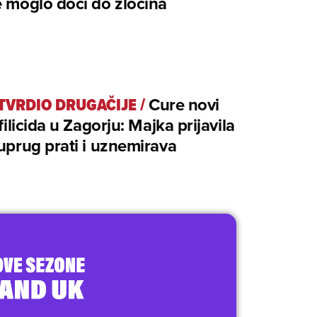
e moglo doći do zločina
 TVRDIO DRUGAČIJE
/
Cure novi
 filicida u Zagorju: Majka prijavila
suprug prati i uznemirava