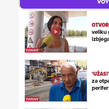
OTVORI
veliku
izbjeg
'UŽAS!
za otp
periferi