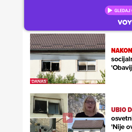
NAKON
socijal
'Obavij
UBIO D
osvetni
'Nije 