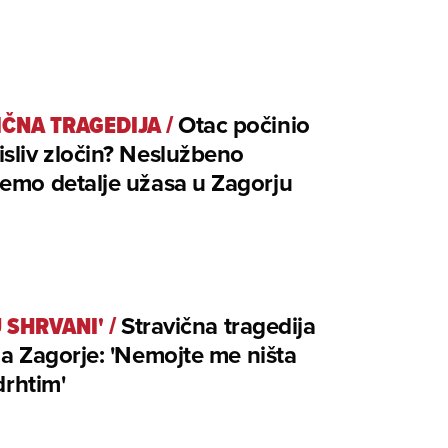
IČNA TRAGEDIJA
/
Otac počinio
sliv zločin? Neslužbeno
emo detalje užasa u Zagorju
U SHRVANI'
/
Stravična tragedija
la Zagorje: 'Nemojte me ništa
 drhtim'