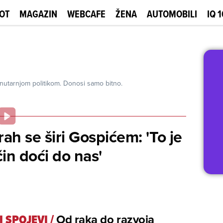
OT
MAGAZIN
WEBCAFE
ŽENA
AUTOMOBILI
IQ 
nutarnjom politikom. Donosi samo bitno.
rah se širi Gospićem: 'To je
čin doći do nas'
I SPOJEVI
/
Od raka do razvoja