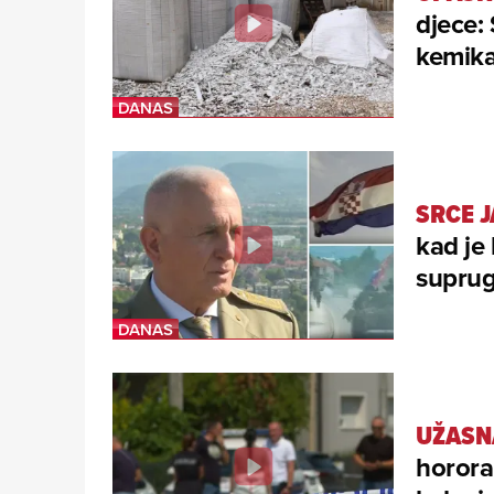
djece: 
kemika
SRCE 
kad je
suprug
UŽASN
horora