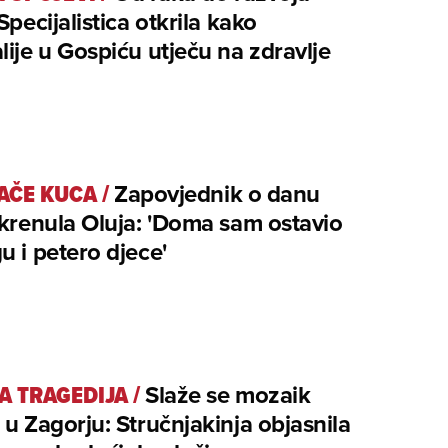
Specijalistica otkrila kako
lije u Gospiću utječu na zdravlje
JAČE KUCA
/
Zapovjednik o danu
 krenula Oluja: 'Doma sam ostavio
u i petero djece'
A TRAGEDIJA
/
Slaže se mozaik
 u Zagorju: Stručnjakinja objasnila