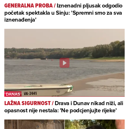
Iznenadni pljusak odgodio
GENERALNA PROBA
/
početak spektakla u Sinju: 'Spremni smo za sva
iznenađenja'
Drava i Dunav nikad niži, ali
LAŽNA SIGURNOST
/
opasnost nije nestala: 'Ne podcjenjujte rijeke'