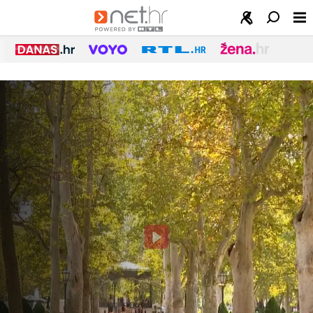
Net.hr
-
Najnovije
vijesti