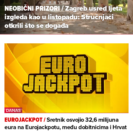
NEOBIČNI PRIZORI
/
Zagreb usred ljeta
izgleda kao u listopadu: Stručnjaci
otkrili što se događa
Sretnik osvojio 32,6 milijuna
EUROJACKPOT
/
eura na Eurojackpotu, među dobitnicima i Hrvat