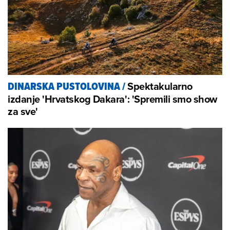
Spektakularno
DINARSKA PUSTOLOVINA
/
izdanje 'Hrvatskog Dakara': 'Spremili smo show
za sve'