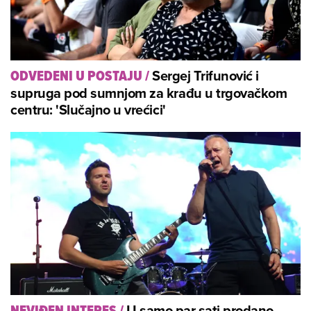
Sergej Trifunović i
ODVEDENI U POSTAJU
/
supruga pod sumnjom za krađu u trgovačkom
centru: 'Slučajno u vrećici'
U samo par sati prodano
NEVIĐEN INTERES
/