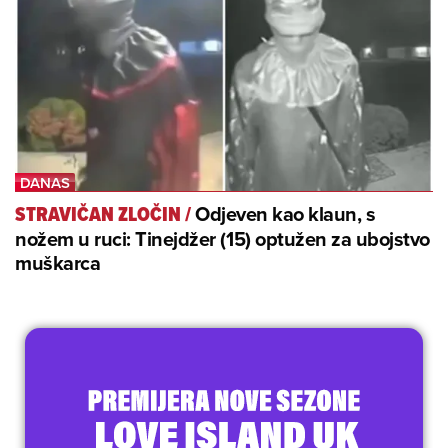
Odjeven kao klaun, s
STRAVIČAN ZLOČIN
/
nožem u ruci: Tinejdžer (15) optužen za ubojstvo
muškarca